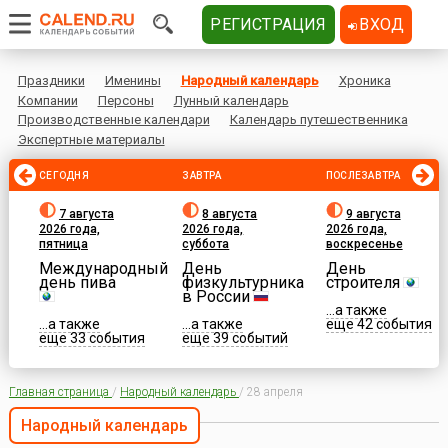
РЕГИСТРАЦИЯ
ВХОД
Праздники
Именины
Народный календарь
Хроника
Компании
Персоны
Лунный календарь
Производственные календари
Календарь путешественника
Экспертные материалы
СЕГОДНЯ
ЗАВТРА
ПОСЛЕЗАВТРА
7 августа
8 августа
9 августа
2026 года,
2026 года,
2026 года,
пятница
суббота
воскресенье
Международный
День
День
день пива
физкультурника
строителя
в России
...а также
...а также
...а также
еще 42 события
еще 33 события
еще 39 событий
Главная страница
/
Народный календарь
/
28 апреля
Народный календарь