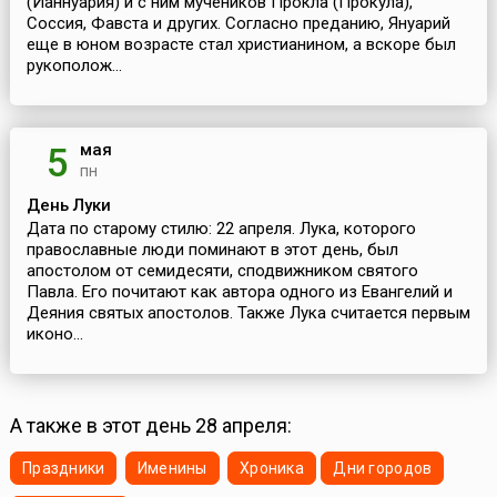
(Ианнуария) и с ним мучеников Прокла (Прокула),
Соссия, Фавста и других. Согласно преданию, Януарий
еще в юном возрасте стал христианином, а вскоре был
рукополож...
мая
5
пн
День Луки
Дата по старому стилю: 22 апреля. Лука, которого
православные люди поминают в этот день, был
апостолом от семидесяти, сподвижником святого
Павла. Его почитают как автора одного из Евангелий и
Деяния святых апостолов. Также Лука считается первым
иконо...
А также в этот день 28 апреля:
Праздники
Именины
Хроника
Дни городов