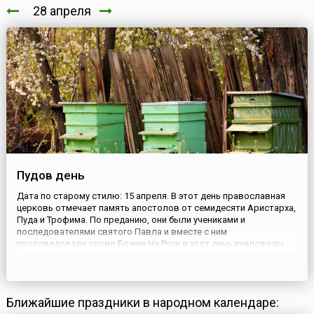
28 апреля
Пудов день
Дата по старому стилю: 15 апреля. В этот день православная
церковь отмечает память апостолов от семидесяти Аристарха,
Пуда и Трофима. По преданию, они были учениками и
последователями святого Павла и вместе с ним
проповедовали слово Божие.На Руси в этот день пчеловоды
осматривали пасеки и омшаники, проверяли: здоровы ли
пчелы, хорошо ли пережили зиму. Если весна была ранней, и к
концу апреля п...
Ближайшие праздники в народном календаре: