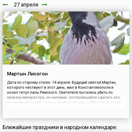
27 апреля
Мартын Лисогон
Дата по старому стилю: 14 апреля. Будущий святой Мартин,
которого чествуют в этот день, жил в Константинополе и
носил титул папы Римского. Святителя пытались убить по
приказу императора, но человек, согласившийся сделать это,
неожиданно ослеп, только приблизившись к Мартину. В итоге
папу сослали в Херсонес Таврический, где он и умер.Лисогоном
святого Мартина на Руси прозвали за то, что в народ...
Ближайшие праздники в народном календаре: