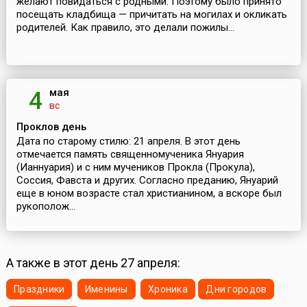
желают повидаться с родными. Поэтому было принято
посещать кладбища — причитать на могилах и окликать
родителей. Как правило, это делали пожилы...
мая
4
вс
Проклов день
Дата по старому стилю: 21 апреля. В этот день
отмечается память священномученика Януария
(Ианнуария) и с ним мучеников Прокла (Прокула),
Соссия, Фавста и других. Согласно преданию, Януарий
еще в юном возрасте стал христианином, а вскоре был
рукополож...
А также в этот день 27 апреля:
Праздники
Именины
Хроника
Дни городов