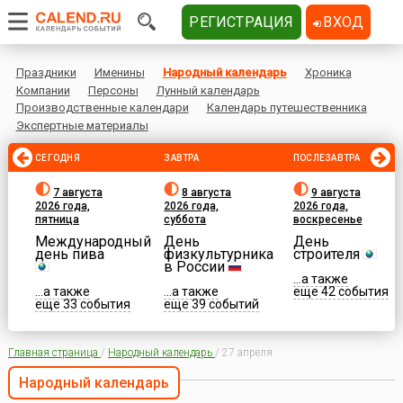
РЕГИСТРАЦИЯ
ВХОД
Праздники
Именины
Народный календарь
Хроника
Компании
Персоны
Лунный календарь
Производственные календари
Календарь путешественника
Экспертные материалы
СЕГОДНЯ
ЗАВТРА
ПОСЛЕЗАВТРА
7 августа
8 августа
9 августа
2026 года,
2026 года,
2026 года,
пятница
суббота
воскресенье
Международный
День
День
день пива
физкультурника
строителя
в России
...а также
...а также
...а также
еще 42 события
еще 33 события
еще 39 событий
Главная страница
/
Народный календарь
/
27 апреля
Народный календарь