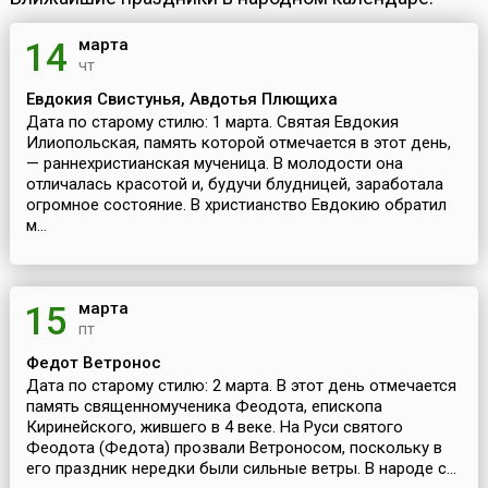
марта
14
чт
Евдокия Свистунья, Авдотья Плющиха
Дата по старому стилю: 1 марта. Святая Евдокия
Илиопольская, память которой отмечается в этот день,
— раннехристианская мученица. В молодости она
отличалась красотой и, будучи блудницей, заработала
огромное состояние. В христианство Евдокию обратил
м...
марта
15
пт
Федот Ветронос
Дата по старому стилю: 2 марта. В этот день отмечается
память священномученика Феодота, епископа
Киринейского, жившего в 4 веке. На Руси святого
Феодота (Федота) прозвали Ветроносом, поскольку в
его праздник нередки были сильные ветры. В народе с...