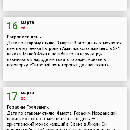
марта
16
сб
Евтропиев день
Дата по старому стилю: 3 марта. В этот день отмечается
память мученика Евтропия Амасийского, жившего в 3-4
веках в Малой Азии и погибшего за веру от рук
язычников.В народе имя святого зарифмовали в
поговорку: «Евтропий путь торопит да снег топит»...
марта
17
вс
Герасим Грачевник
Дата по старому стилю: 4 марта. Герасим Иорданский,
память которого отмечается в этот день, —
христианский монах, живший в 5 веке в Ликии. Он
родился в богатой семье, но оставил мирские дела и