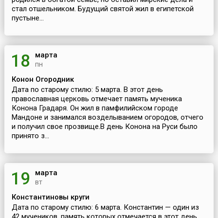
стал отшельником. Будущий святой жил в египетской
пустыне...
марта
18
пн
Конон Огородник
Дата по старому стилю: 5 марта. В этот день
православная церковь отмечает память мученика
Конона Градаря. Он жил в памфилийском городе
Мандоне и занимался возделыванием огородов, отчего
и получил свое прозвище.В день Конона на Руси было
принято з...
марта
19
вт
Константиновы круги
Дата по старому стилю: 6 марта. Константин — один из
42 мучеников, память которых отмечается в этот день.