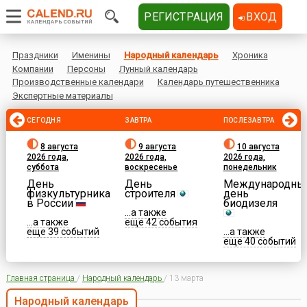
РЕГИСТРАЦИЯ
ВХОД
Праздники
Именины
Народный календарь
Хроника
Компании
Персоны
Лунный календарь
Производственные календари
Календарь путешественника
Экспертные материалы
СЕГОДНЯ
ЗАВТРА
ПОСЛЕЗАВТРА
8 августа
9 августа
10 августа
2026 года,
2026 года,
2026 года,
суббота
воскресенье
понедельник
День
День
Международны
физкультурника
строителя
день
в России
биодизеля
...а также
...а также
еще 42 события
еще 39 событий
...а также
еще 40 событий
Главная страница
/
Народный календарь
/
13 марта
Народный календарь