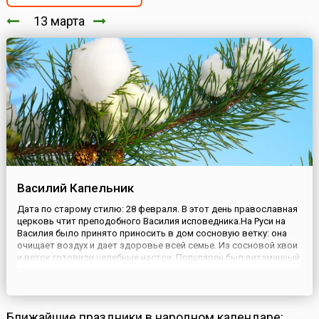
13 марта
Василий Капельник
Дата по старому стилю: 28 февраля. В этот день православная
церковь чтит преподобного Василия исповедника.На Руси на
Василия было принято приносить в дом сосновую ветку: она
очищает воздух и дает здоровье всей семье. Из сосновой хвои
и веток готовили целебные настои. Популярен был витаминный
напиток: 20 граммов хвои заваривали в стакане воды и
принимали по две столовые ложки трижды в день. Леч...
Ближайшие праздники в народном календаре: