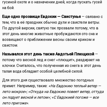
гусиной охоте и о назначении дней, когда пускать гусей
на бой.
Еще одно прозвище Евдокии — Свистунья
— связано с
тем, что в её праздник обычно дули и свистели ветры.
По другой версии, святую так прозвали потому, что в
этот день многие животные пробуждаются ото сна и
возвещают о приближении весны своим криком и
свистом.
Назывался этот день также Авдотьей Плющихой
—
потому что весной лед и снег «плющит», раздирает на
клочки. Считалось, что полученная из снега в этот день
талая вода обладает особой целебной силой.
Для этого дня существовало множество погодных
примет. Например, такие:
«На Евдокию теплый ветер —
лето мокрое»; «Откуда на Евдокию повеет ветер, оттуда
он подует весной и летом»; «С Евдокией погоже — все
лето пригоже»
.