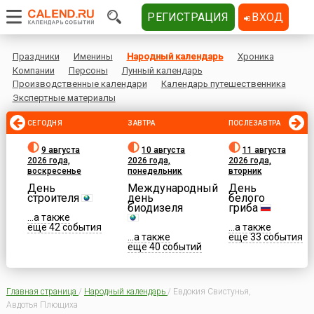
РЕГИСТРАЦИЯ
ВХОД
Праздники
Именины
Народный календарь
Хроника
Компании
Персоны
Лунный календарь
Производственные календари
Календарь путешественника
Экспертные материалы
СЕГОДНЯ
ЗАВТРА
ПОСЛЕЗАВТРА
9 августа
10 августа
11 августа
2026 года,
2026 года,
2026 года,
воскресенье
понедельник
вторник
День
Международный
День
строителя
день
белого
биодизеля
гриба
...а также
еще 42 события
...а также
...а также
еще 33 события
еще 40 событий
Главная страница
/
Народный календарь
/
Евдокия Свистунья,
Авдотья Плющиха