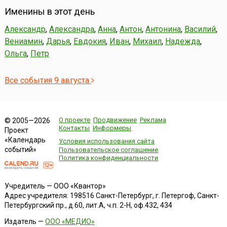
Именины в этот день
Александр
,
Александра
,
Анна
,
Антон
,
Антонина
,
Василий
,
Вениамин
,
Дарья
,
Евдокия
,
Иван
,
Михаил
,
Надежда
,
Ольга
,
Петр
Все события 9 августа
О проекте
Продвижение
Реклама
© 2005—2026
Контакты
Информеры
Проект
«Календарь
Условия использования сайта
событий»
Пользовательское соглашение
Политика конфиденциальности
Учредитель — ООО «Квантор»
Адрес учредителя: 198516 Санкт-Петербург, г. Петергоф, Санкт-
Петербургский пр., д.60, лит.А, ч.п. 2-Н, оф.432, 434
Издатель —
ООО «МЕДИО»