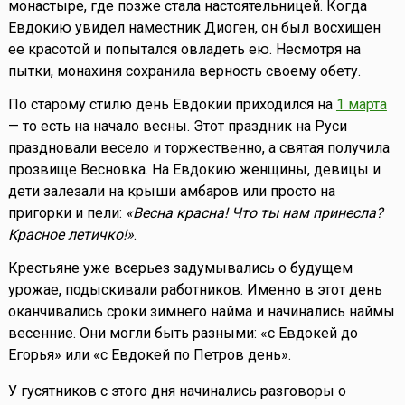
монастыре, где позже стала настоятельницей. Когда
Евдокию увидел наместник Диоген, он был восхищен
ее красотой и попытался овладеть ею. Несмотря на
пытки, монахиня сохранила верность своему обету.
По старому стилю день Евдокии приходился на
1 марта
— то есть на начало весны. Этот праздник на Руси
праздновали весело и торжественно, а святая получила
прозвище Весновка. На Евдокию женщины, девицы и
дети залезали на крыши амбаров или просто на
пригорки и пели:
«Весна красна! Что ты нам принесла?
Красное летичко!»
.
Крестьяне уже всерьез задумывались о будущем
урожае, подыскивали работников. Именно в этот день
оканчивались сроки зимнего найма и начинались наймы
весенние. Они могли быть разными: «с Евдокей до
Егорья» или «с Евдокей по Петров день».
У гусятников с этого дня начинались разговоры о