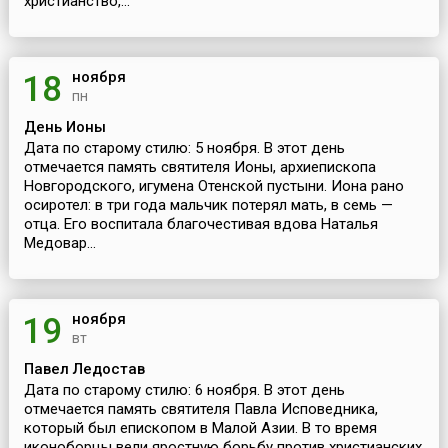
христианство,...
ноября
18
пн
День Ионы
Дата по старому стилю: 5 ноября. В этот день
отмечается память святителя Ионы, архиепископа
Новгородского, игумена Отенской пустыни. Иона рано
осиротел: в три года мальчик потерял мать, в семь —
отца. Его воспитала благочестивая вдова Наталья
Медовар...
ноября
19
вт
Павел Ледостав
Дата по старому стилю: 6 ноября. В этот день
отмечается память святителя Павла Исповедника,
который был епископом в Малой Азии. В то время
иконоборцы вели яростную борьбу против христианских