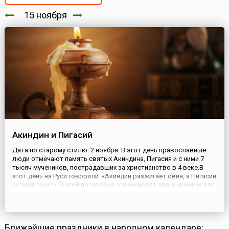
15 ноября
Акиндин и Пигасий
Дата по старому стилю: 2 ноября. В этот день православные
люди отмечают память святых Акиндина, Пигасия и с ними 7
тысяч мучеников, пострадавших за христианство в 4 веке.В
этот день на Руси говорили: «Акиндин разжигает овин, а Пигасий
солнце гасит». В этой поговорке отражаются два значимых для
народа явления. Во-первых, убывал световой день,
следовательно, все работы, какие возможно, нужно был...
Ближайшие праздники в народном календаре: