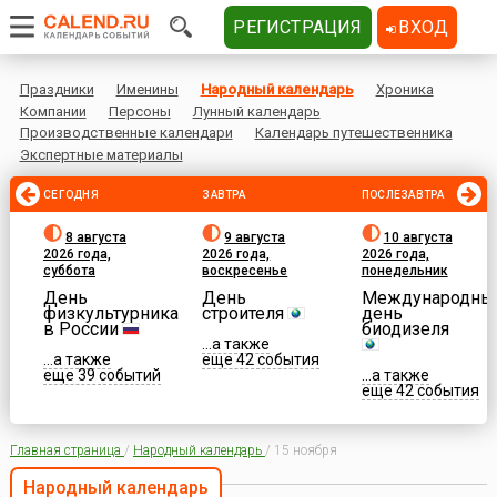
РЕГИСТРАЦИЯ
ВХОД
Праздники
Именины
Народный календарь
Хроника
Компании
Персоны
Лунный календарь
Производственные календари
Календарь путешественника
Экспертные материалы
СЕГОДНЯ
ЗАВТРА
ПОСЛЕЗАВТРА
8 августа
9 августа
10 августа
2026 года,
2026 года,
2026 года,
суббота
воскресенье
понедельник
День
День
Международны
физкультурника
строителя
день
в России
биодизеля
...а также
...а также
еще 42 события
еще 39 событий
...а также
еще 42 события
Главная страница
/
Народный календарь
/
15 ноября
Народный календарь