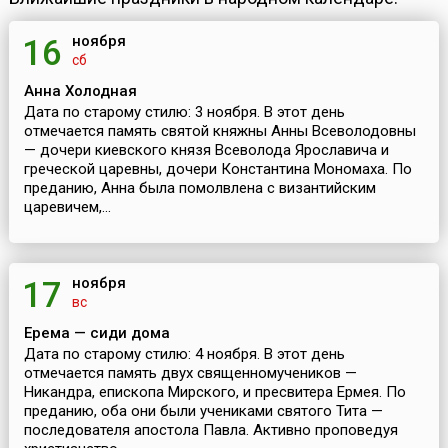
ноября
16
сб
Анна Холодная
Дата по старому стилю: 3 ноября. В этот день
отмечается память святой княжны Анны Всеволодовны
— дочери киевского князя Всеволода Ярославича и
греческой царевны, дочери Константина Мономаха. По
преданию, Анна была помолвлена с византийским
царевичем,...
ноября
17
вс
Ерема — сиди дома
Дата по старому стилю: 4 ноября. В этот день
отмечается память двух священномучеников —
Никандра, епископа Мирского, и пресвитера Ермея. По
преданию, оба они были учениками святого Тита —
последователя апостола Павла. Активно проповедуя