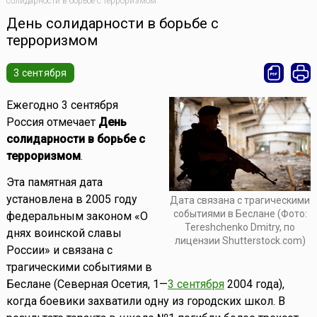
солидарности в борьбе с терроризмом
День солидарности в борьбе с
терроризмом
3 сентября
Ежегодно 3 сентября
Россия отмечает
День
солидарности в борьбе с
терроризмом
.
Эта памятная дата
установлена в 2005 году
Дата связана с трагическими
событиями в Беслане (Фото:
федеральным законом «О
Tereshchenko Dmitry, по
днях воинской славы
лицензии Shutterstock.com)
России» и связана с
трагическими событиями в
Беслане (Северная Осетия, 1—
3 сентября
2004 года),
когда боевики захватили одну из городских школ. В