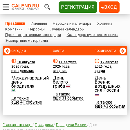
РЕГИСТРАЦИЯ
ВХОД
Праздники
Именины
Народный календарь
Хроника
Компании
Персоны
Лунный календарь
Производственные календари
Календарь путешественника
Экспертные материалы
СЕГОДНЯ
ЗАВТРА
ПОСЛЕЗАВТРА
10 августа
11 августа
12 августа
2026 года,
2026 года,
2026 года,
понедельник
вторник
среда
Международный
День
День
день
белого
Военно-
биодизеля
гриба
воздушных
сил России
...а также
...а также
еще 31 событие
еще 41 событие
...а также
еще 43 события
Главная страница
/
Праздники
/
Праздники России
/
День