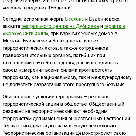
результате теракта в школе №1 погибли более трехсот
человек, среди них 186 детей.
Сегодня, вспоминая жертв
Беслана
и Буденновска,
захвата
театрального центра на Дубровке
и
теракта в
«Крокус Сити Холл»
, при взрывах жилых домов в
Москве, Буйнакске и Волгодонске, и всех
террористических актов, а также сотрудников
правоохранительных органов, погибших при
выполнении служебного долга, россияне едины в
своем намерении всеми силами противостоять
терроризму, как национальному, так и международному,
не допустить разрастания этого преступного безумия.
Обязательное условие терроризма — резонанс
террористической акции в обществе. Общественный
резонанс на террористический акт необходим
террористам для изменения общественных настроений.
Теракты воздействуют на массовую психологию.
Террористические организации демонстрируют свою