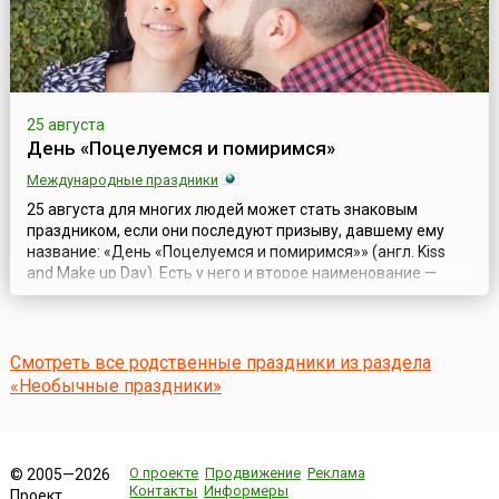
25 августа
День «Поцелуемся и помиримся»
Международные праздники
25 августа для многих людей может стать знаковым
праздником, если они последуют призыву, давшему ему
название: «День «Поцелуемся и помиримся»» (англ. Kiss
and Make up Day). Есть у него и второе наименование —
День примирительного поцелуя.Поцелуй — один из
наиболее сильных, трогательных и нежных способов
выражения чувств между близкими людьми:
влюблёнными, родственниками, родителями и детьми, д...
Смотреть все родственные праздники из раздела
«Необычные праздники»
О проекте
Продвижение
Реклама
© 2005—2026
Контакты
Информеры
Проект