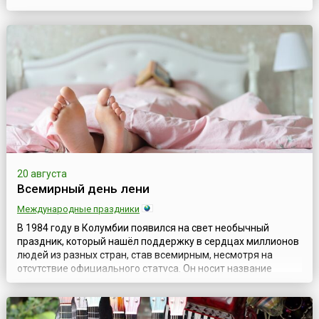
Петербурге, где энтузиасты отмечают его как собственную
традицию. Тельняшка (в народе также — тельник) —
нательная полосатая рубаха (отсюда и название), которую
как предмет унифор...
20 августа
Всемирный день лени
Международные праздники
В 1984 году в Колумбии появился на свет необычный
праздник, который нашёл поддержку в сердцах миллионов
людей из разных стран, став всемирным, несмотря на
отсутствие официального статуса. Он носит название
Всемирный день лени.На первый взгляд, лень – один из
неприятных человеческих пороков. Однако, в случае с
праздником организаторы окрестили его так, конечно же, в