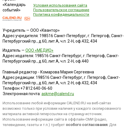
«Календарь
Условия использования сайта
событий»
Пользовательское соглашение
Политика конфиденциальности
Учредитель — ООО «Квантор»
Адрес учредителя: 198516 Санкт-Петербург, г. Петергоф, Санкт-
Петербургский пр., д.60, лит.А, ч.п. 2-Н, оф.432, 434
Издатель —
ООО «МЕДИО»
Адрес издателя: 198516 Санкт-Петербург, г. Петергоф, Санкт-
Петербургский пр., д.60, лит.А, ч.п. 2-Н, оф.440
Главный редактор - Комарова Мария Сергеевна
Адрес редакции:
198516
Санкт-Петербург, г. Петергоф
,
Санкт-
Петербургский пр., д.60, лит.А, ч.п. 2-Н, оф.432, 434
Телефон:
+7 812 640-06-60
Электронная почта:
askme@calend.ru
Использование любой информации CALEND.RU на веб-сайтах
возможно только при условии наличия у каждого скопированного
материала активной гиперссылки на страницу-источник.
Использование информации сайта в оффлайн-СМИ (радио,
телевидение, газеты и т.п.) требует
особого согласования
. Для