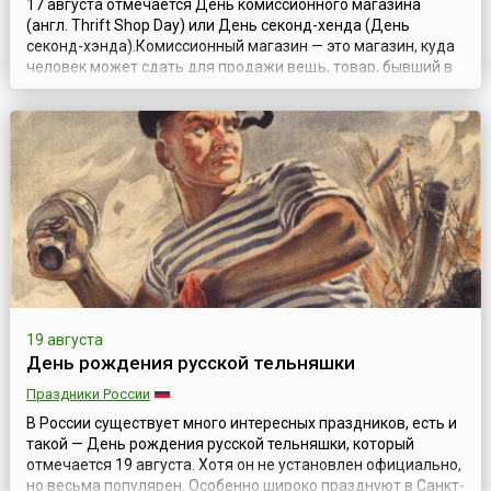
17 августа отмечается День комиссионного магазина
(англ. Thrift Shop Day) или День секонд-хенда (День
секонд-хэнда).Комиссионный магазин — это магазин, куда
человек может сдать для продажи вещь, товар, бывший в
употреблении, подержанный, практически новый или даже
новый, в котором отсутствует необходимость. Хозяин
комиссионного магазина проверяет состояние товара
перед тем, как принять его у в...
19 августа
День рождения русской тельняшки
Праздники России
В России существует много интересных праздников, есть и
такой — День рождения русской тельняшки, который
отмечается 19 августа. Хотя он не установлен официально,
но весьма популярен. Особенно широко празднуют в Санкт-