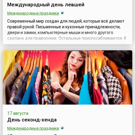
Международный день левшей
Международные праздники
Современный мир создан для людей, которые всё делают
правой рукой. Письменные и кухонные принадлежности,
двери и замки, компьютерные мыши и много другого
сделано для праворуких. Остальные приспосабливаются. К
счастью, леворуких школьников уже не заставляют писать
правой рукой, но и в настоящее время встречаются
некоторые родители, воспитатели или даже учителя,
которые пытаются переучить «неправиль...
17 августа
День секонд-хенда
Международные праздники