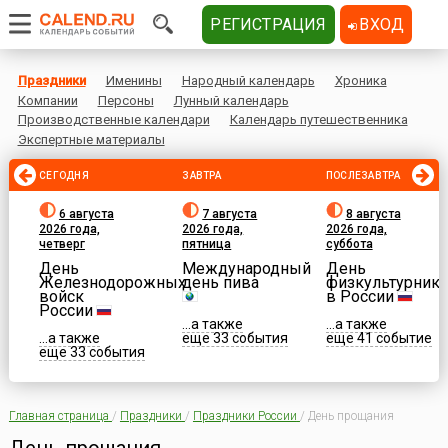
РЕГИСТРАЦИЯ
ВХОД
Праздники
Именины
Народный календарь
Хроника
Компании
Персоны
Лунный календарь
Производственные календари
Календарь путешественника
Экспертные материалы
СЕГОДНЯ
ЗАВТРА
ПОСЛЕЗАВТРА
6 августа
7 августа
8 августа
2026 года,
2026 года,
2026 года,
четверг
пятница
суббота
День
Международный
День
Железнодорожных
день пива
физкультурника
войск
в России
России
...а также
...а также
...а также
еще 33 события
еще 41 событие
еще 33 события
Главная страница
/
Праздники
/
Праздники России
/
День прощания