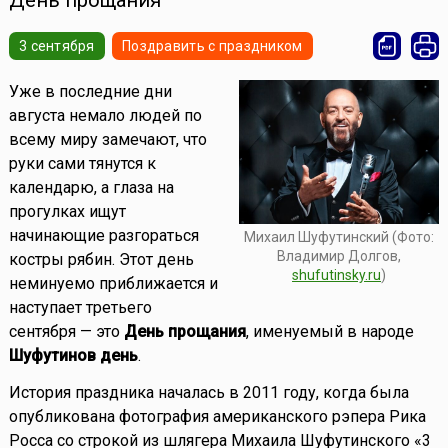
День прощания
3 сентября
Поздравить с праздником
Уже в последние дни
августа немало людей по
всему миру замечают, что
руки сами тянутся к
календарю, а глаза на
прогулках ищут
начинающие разгораться
Михаил Шуфутинский (Фото:
Владимир Долгов,
костры рябин. Этот день
shufutinsky.ru
)
неминуемо приближается и
наступает третьего
сентября — это
День прощания
, именуемый в народе
Шуфутинов день
.
История праздника началась в 2011 году, когда была
опубликована фотография американского рэпера Рика
Росса со строкой из шлягера Михаила Шуфутинского «3