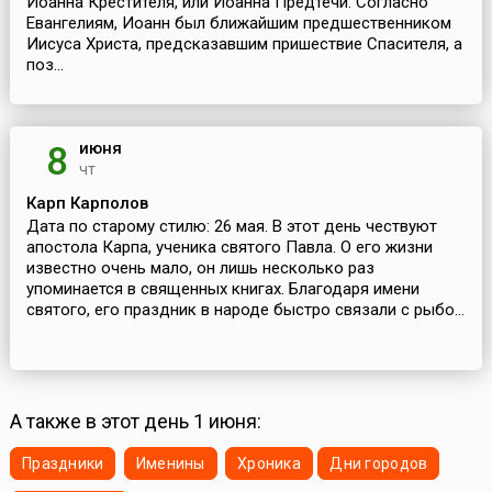
Иоанна Крестителя, или Иоанна Предтечи. Согласно
Евангелиям, Иоанн был ближайшим предшественником
Иисуса Христа, предсказавшим пришествие Спасителя, а
поз...
июня
8
чт
Карп Карполов
Дата по старому стилю: 26 мая. В этот день чествуют
апостола Карпа, ученика святого Павла. О его жизни
известно очень мало, он лишь несколько раз
упоминается в священных книгах. Благодаря имени
святого, его праздник в народе быстро связали с рыбо...
А также в этот день 1 июня:
Праздники
Именины
Хроника
Дни городов