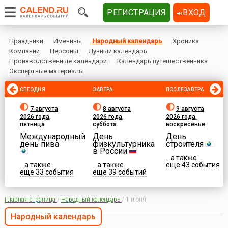
РЕГИСТРАЦИЯ
ВХОД
Праздники
Именины
Народный календарь
Хроника
Компании
Персоны
Лунный календарь
Производственные календари
Календарь путешественника
Экспертные материалы
СЕГОДНЯ
ЗАВТРА
ПОСЛЕЗАВТРА
7 августа
8 августа
9 августа
2026 года,
2026 года,
2026 года,
пятница
суббота
воскресенье
Международный
День
День
день пива
физкультурника
строителя
в России
...а также
...а также
...а также
еще 43 события
еще 33 события
еще 39 событий
Главная страница
/
Народный календарь
/
1 июня
Народный календарь