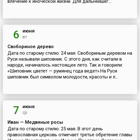
влечение к иноческой жизни. Для дальнейшег...
июня
6
вт
Свобориное дерево
Дата по старому стилю: 24 мая. Свобориным деревом на
Руси называли шиповник. С этого дня, как считали в
народе, начиналось настоящее лето. Так и говорили:
«Шиповник цветет — румянец года ведет».На Руси
шиповник был символом молодости, красоты и л...
июня
7
ср
Иван — Медвяные росы
Дата по старому стилю: 25 мая. В этот день
православная церковь отмечает третье обретение главы