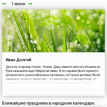
1 июня
Иван Долгий
Дата по старому стилю: 19 мая. День памяти святого Иоанна на
Руси называли еще Оберегом Нивы. В это время было принято
произносить разнообразные заговоры, которые должны были
защитить поля от напастей — от непогоды, от вредителей, от
дурного глаза и так далее. Существовал, например, такой
заговор от ветра: «Ветер, ветрило, из семи братьев старший
брат, ты не дуй с гнилого угла, ты не лей дожде...
Ближайшие праздники в народном календаре: