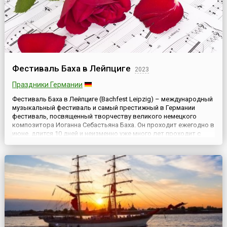
Фестиваль Баха в Лейпциге
2023
Праздники Германии
Фестиваль Баха в Лейпциге (Bachfest Leipzig) – международный
музыкальный фестиваль и самый престижный в Германии
фестиваль, посвященный творчеству великого немецкого
композитора Иоганна Себастьяна Баха. Он проходит ежегодно в
июне, длится 10 дней и неизменно уже много лет проходит с
большим успехом, пользуясь традиционно высоким спросом
среди поклонников творчества этого великого композитора.
Сюда...