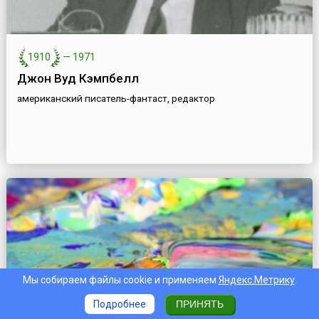
1910
—
1971
Джон Вуд Кэмпбелл
американский писатель-фантаст, редактор
Мы собираем файлы cookie и применяем
Яндекс.Метрику
.
Подробнее
ПРИНЯТЬ