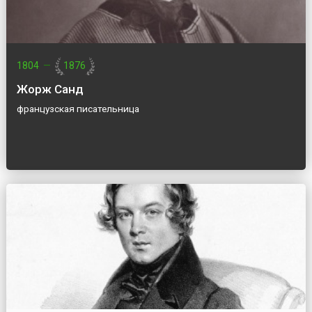
1804
—
1876
Жорж Санд
французская писательница