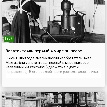
1869
Запатентован первый в мире пылесос
8 июня 1869 года американский изобретатель Айвз
Макгаффни запатентовал первый в мире пылесос,
названный им Whirlwind («держать в руках и
направлять»). В его верхней части располагалась ручка,
соединённая ременным приводом с вентилятором. Ручка
приводилась в движение рукой. Пылесос был лёгким и
компактным, но неудобным в эксплуатации из-за
необходимости одновременно крутить ручку и толкать
устройст...