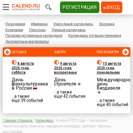
РЕГИСТРАЦИЯ
ВХОД
Праздники
Именины
Народный календарь
Хроника
Компании
Персоны
Лунный календарь
Производственные календари
Календарь путешественника
Экспертные материалы
СЕГОДНЯ
ЗАВТРА
ПОСЛЕЗАВТРА
8 августа
9 августа
10 августа
2026 года,
2026 года,
2026 года,
суббота
воскресенье
понедельник
День
День
Международны
физкультурника
строителя
день
в России
биодизеля
...а также
...а также
еще 42 события
еще 39 событий
...а также
еще 40 событий
Главная страница
/
Календарь
/
8 июня 2023 года — праздники,
памятные даты, именины, народный календарь, хроника, персоны,
дни городов