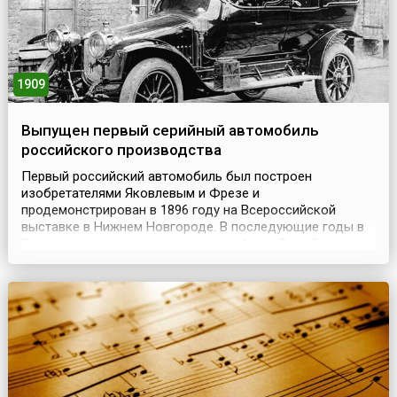
1909
Выпущен первый серийный автомобиль
российского производства
Первый российский автомобиль был построен
изобретателями Яковлевым и Фрезе и
продемонстрирован в 1896 году на Всероссийской
выставке в Нижнем Новгороде. В последующие годы в
России появился ряд частных автофирм. Одной из
наиболее крупных являлся рижский Русско-Балтийский
завод, основанный в 1874 году. (26 мая) 8 июня 1909
года из его ворот выехал первый серийный автомобиль
российского производ...