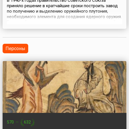
В 1940-х годах правительство Советского Союза
приняло решение в кратчайшие сроки построить завод
по получению и выделению оружейного плутония,
необходимого элемента для создания ядерного оружия.
Было выбрано место для строительства завода – район
озера Кыштым в южной части Урала. Строительство
было поручено одной из самых мощных строительных
организаций – Челябметаллургстрою НКВД СССР. В
авгус...
Персоны
570
—
632