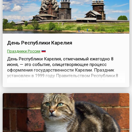
День Республики Карелия
Праздники России
День Республики Карелия, отмечаемый ежегодно 8
июня, — это событие, олицетворяющее процесс
оформления государственности Карелии. Праздник
установлен в 1999 году Правительством Республики.8
июня 1920 года — день создания Карельской Трудовой
Коммуны (автономного областного объединения в
составе РСФСР), которая положила начало
самоопределению карельского народа. Депутаты
Законодательного Собрания...