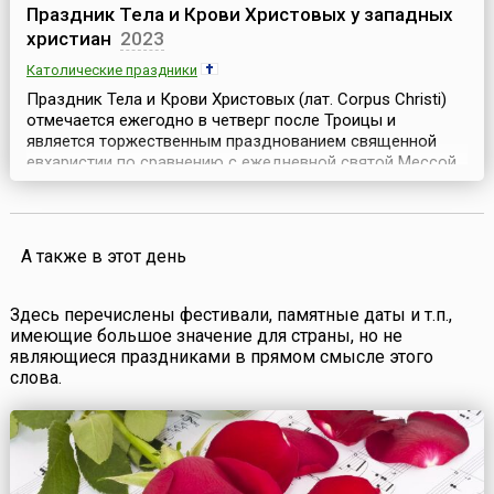
Праздник Тела и Крови Христовых у западных
христиан
2023
Католические праздники
Праздник Тела и Крови Христовых (лат. Corpus Christi)
отмечается ежегодно в четверг после Троицы и
является торжественным празднованием священной
евхаристии по сравнению с ежедневной святой Мессой.
Католическая церковь рассматривает евхаристию
(таинство причащения) как священный дар,
оставленный Христом своей церкви, установленный во
время последней вечери. Жертва, принесенная Иисусом
А также в этот день
под видо...
Здесь перечислены фестивали, памятные даты и т.п.,
имеющие большое значение для страны, но не
являющиеся праздниками в прямом смысле этого
слова.