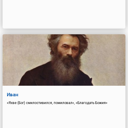
Иван
«Яхве (Бог) смилостивился, помиловал», «Благодать Божия»