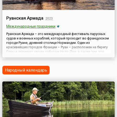
Руанская Армада
2023
Международные праздники
Руанская Армада – это международный фестиваль парусных
судов и военных кораблей, который проходит во французском
городе Руане, древней столице Нормандии. Один из
красивейших городов Франции – Руан – расположен на берегу
Сены и знаменит своим собором Нотр-Дам, а также тем, что
здесь была казнена Жанна Д’Арк. Сегодня же город стал
знаменит событием, занимающим одну из лидирующих позиций
в мире п...
Народный календарь