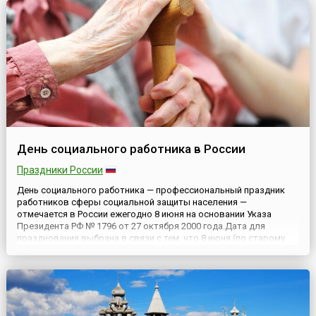
рассказать, о состоянии, в котором находятся больные. Так...
День социального работника в России
Праздники России
День социального работника — профессиональный праздник
работников сферы социальной защиты населения —
отмечается в России ежегодно 8 июня на основании Указа
Президента РФ № 1796 от 27 октября 2000 года.Дата для
празднования выбрана в связи с тем, что 8 июня (по старому
стилю) 1701 года в России царем Петром I был издан Указ,
положивший начало созданию государственной системы
социальной защиты ...