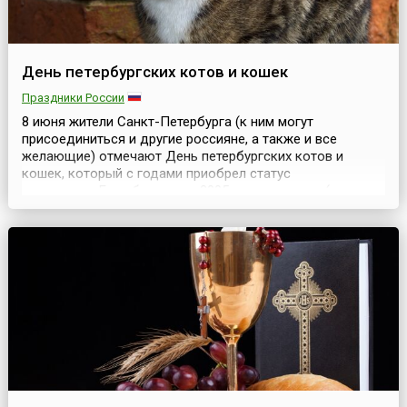
День петербургских котов и кошек
Праздники России
8 июня жители Санкт-Петербурга (к ним могут
присоединиться и другие россияне, а также и все
желающие) отмечают День петербургских котов и
кошек, который с годами приобрел статус
всемирного.Его объявили в 2005 году «митьки» (так
называет себя группа местных художников), разместив
на карнизе своей мастерской скульптуру кошки,
получившей имя Тишка Матроскина. Фамилию выбрали
неслучайно: по случаю...