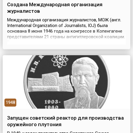
Cоздана Международная организация
журналистов
Международная организация журналистов, МОЖ (англ.
International Organization of Journalists, IOJ) была
основана 8 июня 1946 года на конгрессе в Копенгагене
представителями 21 страны антигитлеровской коалиции.
Ее главными задачами стали сохранение мира,
укрепление международной дружбы и сотрудничества
путем свободного, правдивого и честного
информирования общественности, борьба против
пропаганд...
1948
Запущен советский реактор для производства
оружейного плутония