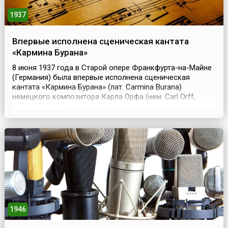
1937
Впервые исполнена сценическая кантата
«Кармина Бурана»
8 июня 1937 года в Старой опере Франкфурта-на-Майне
(Германия) была впервые исполнена сценическая
кантата «Кармина Бурана» (лат. Carmina Burana)
немецкого композитора Карла Орфа (нем. Carl Orff,
1895–1982). Это произведение написано для оркестра,
хора, солистов и танцоров на текст латинонемецких
студенческих стихов 18 века, найденных в одном из
бенедиктинских монастырей Баварии.«Кармина Бу...
1946