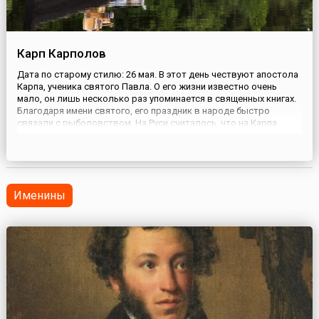
Карп Карполов
Дата по старому стилю: 26 мая. В этот день чествуют апостола
Карпа, ученика святого Павла. О его жизни известно очень
мало, он лишь несколько раз упоминается в священных книгах.
Благодаря имени святого, его праздник в народе быстро
связали с рыболовством. На Руси считалось, что на Карпа
хорошо ловятся его «тезки» — карпы, поэтому мужчины дружно
выходили на рыбалку.В этот день горшки и плош...
Именины