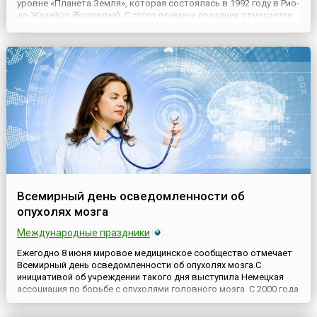
уровне «Планета Земля», которая состоялась в 1992 году в Рио-
де-Жанейро (Бразилия). C этого времени праздник отмечается
ежегодно 8 июня всеми, кто имеет даже самое отдаленное
отношение к Мировому океану. Сегодня экологи, ихтиологи и
сот...
Всемирный день осведомленности об
опухолях мозга
Международные праздники
Ежегодно 8 июня мировое медицинское сообщество отмечает
Всемирный день осведомленности об опухолях мозга.С
инициативой об учреждении такого дня выступила Немецкая
ассоциация по борьбе с опухолями головного мозга. С 2000 года
он отмечается ежегодно с целью – повысить осведомленность
людей о борьбе с такой малоизученной формой онкологии и