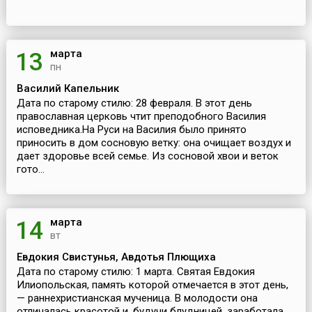
марта
13
пн
Василий Капельник
Дата по старому стилю: 28 февраля. В этот день
православная церковь чтит преподобного Василия
исповедника.На Руси на Василия было принято
приносить в дом сосновую ветку: она очищает воздух и
дает здоровье всей семье. Из сосновой хвои и веток
гото...
марта
14
вт
Евдокия Свистунья, Авдотья Плющиха
Дата по старому стилю: 1 марта. Святая Евдокия
Илиопольская, память которой отмечается в этот день,
— раннехристианская мученица. В молодости она
отличалась красотой и, будучи блудницей, заработала