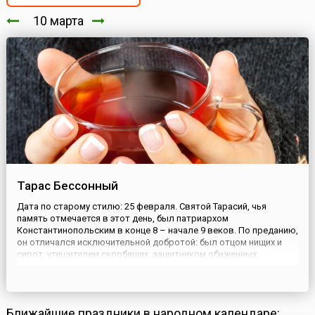
10 марта
Тарас Бессонный
Дата по старому стилю: 25 февраля. Святой Тарасий, чья
память отмечается в этот день, был патриархом
Константинопольским в конце 8 – начале 9 веков. По преданию,
он отличался исключительной добротой: был отцом нищих и
сирот, утешителем скорбящих, защитником обиженных,
устроителем богаделен и больниц.На Руси считали, что святой
помогает бороться с лихорадкой. Впрочем, болезнь была
готова к борь...
Ближайшие праздники в народном календаре: