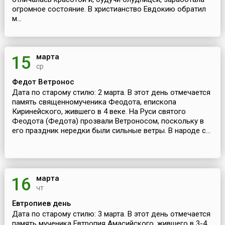
огромное состояние. В христианство Евдокию обратил
м...
марта
15
ср
Федот Ветронос
Дата по старому стилю: 2 марта. В этот день отмечается
память священномученика Феодота, епископа
Киринейского, жившего в 4 веке. На Руси святого
Феодота (Федота) прозвали Ветроносом, поскольку в
его праздник нередки были сильные ветры. В народе с...
марта
16
чт
Евтропиев день
Дата по старому стилю: 3 марта. В этот день отмечается
память мученика Евтропия Амасийского, жившего в 3-4