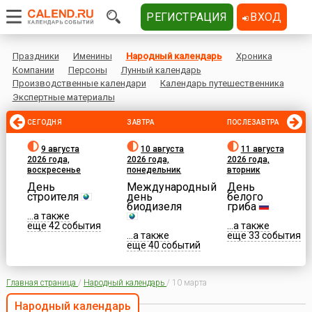
РЕГИСТРАЦИЯ
ВХОД
Праздники
Именины
Народный календарь
Хроника
Компании
Персоны
Лунный календарь
Производственные календари
Календарь путешественника
Экспертные материалы
СЕГОДНЯ
ЗАВТРА
ПОСЛЕЗАВТРА
9 августа
10 августа
11 августа
2026 года,
2026 года,
2026 года,
воскресенье
понедельник
вторник
День
Международный
День
строителя
день
белого
биодизеля
гриба
...а также
еще 42 события
...а также
...а также
еще 33 события
еще 40 событий
Главная страница
/
Народный календарь
/
10 марта
Народный календарь