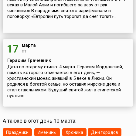
веках в Малой Азии и погибшего за веру от рук
язычников.В народе имя святого зарифмовали в
поговорку: «Евтропий путь торопит да снег топит»...
марта
17
пт
Герасим Грачевник
Дата по старому стилю: 4 марта. Герасим Иорданский,
память которого отмечается в этот день, —
христианский монах, живший в 5 веке в Ликии. Он
родился в богатой семье, но оставил мирские дела и
стал отшельником. Будущий святой жил в египетской
пустыне...
А также в этот день 10 марта:
Праздники
Именины
Хроника
Дни городов