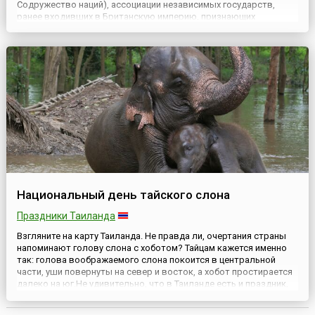
Содружество наций), ассоциации независимых государств,
ранее входивших в Британскую империю, признающих
британского монарха в качестве символа свободного
единения. День Содружества наций отмечается во второй
понедельник марта и каждый год пос...
Национальный день тайского слона
Праздники Таиланда
Взгляните на карту Таиланда. Не правда ли, очертания страны
напоминают голову слона с хоботом? Тайцам кажется именно
так: голова воображаемого слона покоится в центральной
части, уши повернуты на север и восток, а хобот простирается
далеко на юг.Не удивительно, что в Таиланде есть и праздник,
посвящённый этим мощным, но, тем не менее, очень нежным
животным, — Национальный день тайского слона, ...