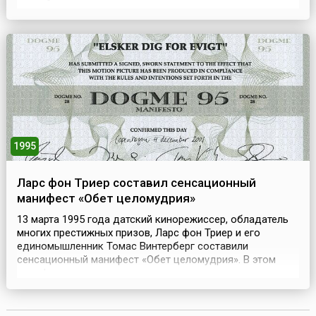
российскую историю имели различные названия и не
всегда выделялись в самостоятельную структуру. Так, в
марте 1953 года на совместном заседании ЦК КПСС,
Совета министров и Президиума Верховного Совета под
ру...
1995
Ларс фон Триер составил сенсационный
манифест «Обет целомудрия»
13 марта 1995 года датский кинорежиссер, обладатель
многих престижных призов, Ларс фон Триер и его
единомышленник Томас Винтерберг составили
сенсационный манифест «Обет целомудрия». В этом
манифесте провозглашалось рождение авангардного
художественного направления под названием
«Догма-95». К этому своему замыслу Ларс пришел во
время работы над фильмами «Королевство» (1994) и