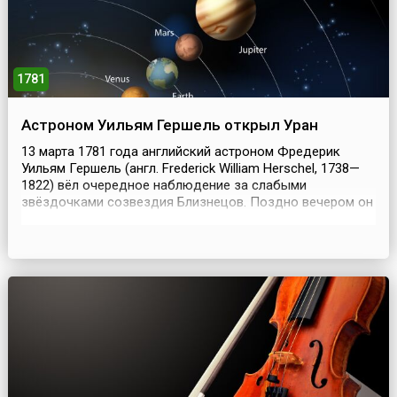
1781
Астроном Уильям Гершель открыл Уран
13 марта 1781 года английский астроном Фредерик
Уильям Гершель (англ. Frederick William Herschel, 1738—
1822) вёл очередное наблюдение за слабыми
звёздочками созвездия Близнецов. Поздно вечером он
заметил, что одна из них явно крупнее соседних.
Сначала Гершель принял открытое небесное тело за
комету, а отсутствие хвоста этой кометы он объяснил её
движением к Земле. Однако несколькими месяцами п...