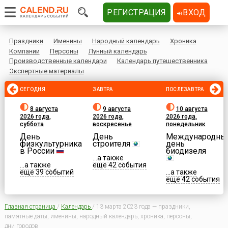
РЕГИСТРАЦИЯ
ВХОД
Праздники
Именины
Народный календарь
Хроника
Компании
Персоны
Лунный календарь
Производственные календари
Календарь путешественника
Экспертные материалы
СЕГОДНЯ
ЗАВТРА
ПОСЛЕЗАВТРА
8 августа
9 августа
10 августа
2026 года,
2026 года,
2026 года,
суббота
воскресенье
понедельник
День
День
Международны
физкультурника
строителя
день
в России
биодизеля
...а также
...а также
еще 42 события
еще 39 событий
...а также
еще 42 события
Главная страница
/
Календарь
/
13 марта 2023 года — праздники,
памятные даты, именины, народный календарь, хроника, персоны,
дни городов