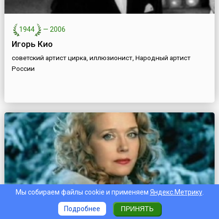
1944
—
2006
Игорь Кио
советский артист цирка, иллюзионист, Народный артист
России
Мы собираем файлы cookie и применяем
Яндекс.Метрику
.
Подробнее
ПРИНЯТЬ
р. 1951