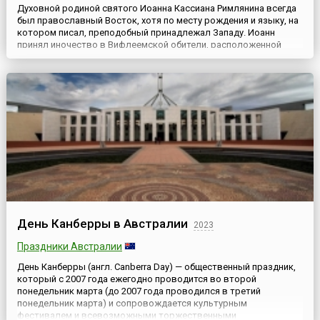
Духовной родиной святого Иоанна Кассиана Римлянина всегда
был православный Восток, хотя по месту рождения и языку, на
котором писал, преподобный принадлежал Западу. Иоанн
принял иночество в Вифлеемской обители, расположенной
недалеко от того места, где родился Спаситель. После
двухлетнего пребывания в обители в 390 году преподобный с
духовным братом Германом в течение семи лет путешествовал
по...
День Канберры в Австралии
2023
Праздники Австралии
День Канберры (англ. Canberra Day) — общественный праздник,
который с 2007 года ежегодно проводится во второй
понедельник марта (до 2007 года проводился в третий
понедельник марта) и сопровождается культурным
фестивалем и всевозможными торжественными