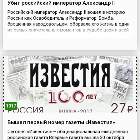
Убит российский император Александр II
Российский император Александр II вошел в историю
России как Освободитель и Реформатор. Бомба,
брошенная народовольцем, оборвала его жизнь в один
из самых значительных моментов в судьбе царя и всей
страны.Старший сын сначала великокняжеской, а с 1825
года – императорской четы Николая I и Александры
Федоровны, Александр получил хорошее образование.
Его наставником был Жуковский, который стремил...
1917
Вышел первый номер газеты «Известия»
Сегодня «Известия» – общенациональная ежедневная
российская газета.Впервые газета вышла 30 октября