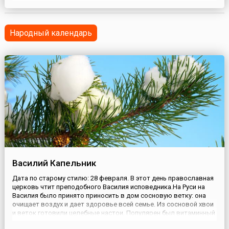
мероприятиями. Таким образом австралийцы отмечают день,
когда столица страны получила свое имя. Для Австралийской
столичной территории, АСТ (англ. Au...
Народный календарь
Василий Капельник
Дата по старому стилю: 28 февраля. В этот день православная
церковь чтит преподобного Василия исповедника.На Руси на
Василия было принято приносить в дом сосновую ветку: она
очищает воздух и дает здоровье всей семье. Из сосновой хвои
и веток готовили целебные настои. Популярен был витаминный
напиток: 20 граммов хвои заваривали в стакане воды и