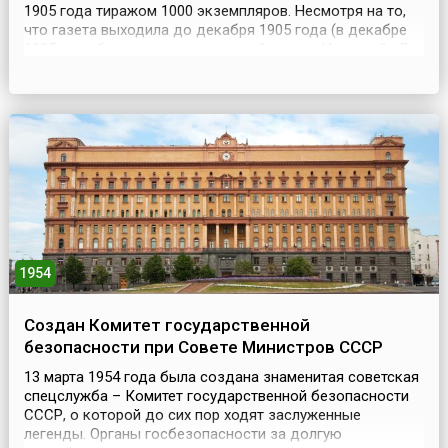
1905 года тиражом 1000 экземпляров. Несмотря на то,
что газета выходила до декабря 1905 года (в декабре
1905 года был арестован ведущий автор «Известий» Лев
Троцкий), все же датой основания нынешней газеты
считается (28 февраля) 13 марта 1917 года, когда вышел
ее первый номер под названием «Извѣс...
1954
Создан Комитет государственной
безопасности при Совете Министров СССР
13 марта 1954 года была создана знаменитая советская
спецслужба – Комитет государственной безопасности
СССР, о которой до сих пор ходят заслуженные
легенды. Органы госбезопасности за долгую