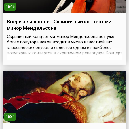
1845
Впервые исполнен Скрипичный концерт ми-
минор Мендельсона
Скрипичный концерт ми-минор Мендельсона вот уже
более полутора веков входит в число известнейших
классических опусов и является одним из наиболее
популярных концертов в скрипичном репертуаре.Концерт
написан для скрипки с оркестром (состоящего из 2
флейт, 2 гобоев, 2 кларнетов, 2 фаготов, 2 валторн, 2
труб, литавр и струнных) и состоит из трех частей: Allegro
molto appassionato (ми минор), Anda...
1881