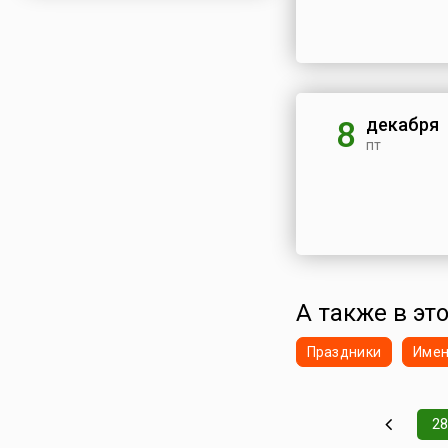
декабря
8
пт
А также в это
Праздники
Име
28