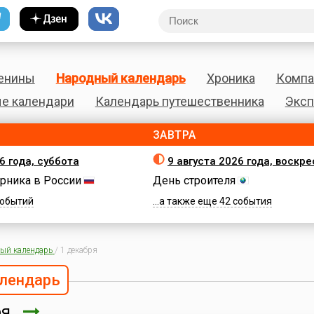
енины
Народный календарь
Хроника
Компа
е календари
Календарь путешественника
Эксп
ЗАВТРА
6 года, суббота
9 августа 2026 года, воскр
рника в России
День строителя
 событий
...а также еще 42 события
ый календарь
/
1 декабря
лендарь
ря