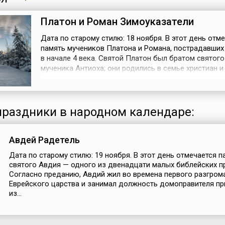
Платон и Роман Зимоуказатели
Дата по старому стилю: 18 ноября. В этот день отм
память мучеников Платона и Романа, пострадавших 
в начале 4 века. Святой Платон был братом святого
мученика Антиоха; они родились в семье христиан и
получили благочестивое воспитание. Уже в юности
был разумным и добродетельным человеком, проп
христианство среди язычников. За это правитель А
призвал его на суд и с...
раздники в народном календаре:
Авдей Радетель
Дата по старому стилю: 19 ноября. В этот день отмечается п
святого Авдия — одного из двенадцати малых библейских п
Согласно преданию, Авдий жил во времена первого разгром
Еврейского царства и занимал должность домоправителя пр
из...