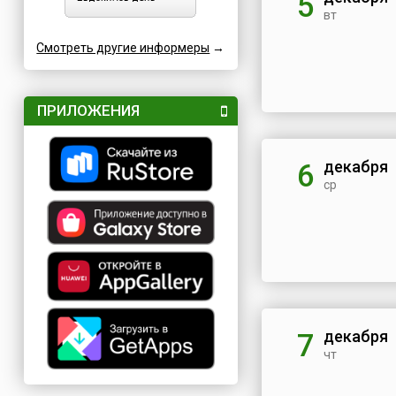
5
вт
Смотреть другие информеры
→
ПРИЛОЖЕНИЯ
декабря
6
ср
декабря
7
чт