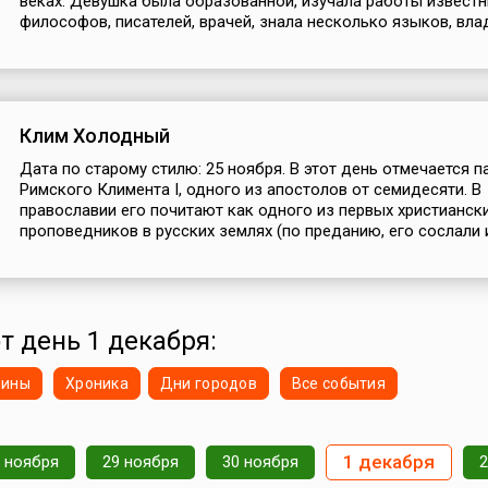
веках. Девушка была образованной, изучала работы извест
философов, писателей, врачей, знала несколько языков, влад
Клим Холодный
Дата по старому стилю: 25 ноября. В этот день отмечается 
Римского Климента I, одного из апостолов от семидесяти. В
православии его почитают как одного из первых христианск
проповедников в русских землях (по преданию, его сослали и
т день 1 декабря:
нины
Хроника
Дни городов
Все события
1 декабря
 ноября
29 ноября
30 ноября
2