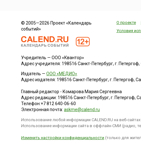
О проекте
© 2005—2026 Проект «Календарь
событий»
Условия исп
Учредитель — ООО «Квантор»
Адрес учредителя: 198516 Санкт-Петербург, г. Петергоф, Са
Издатель —
ООО «МЕДИО»
Адрес издателя: 198516 Санкт-Петербург, г. Петергоф, Санк
Главный редактор - Комарова Мария Сергеевна
Адрес редакции:
198516
Санкт-Петербург, г. Петергоф
,
Са
Телефон:
+7 812 640-06-60
Электронная почта:
askme@calend.ru
Использование любой информации CALEND.RU на веб-сайтах 
Использование информации сайта в оффлайн-СМИ (радио, тел
Изменить настройки конфиденциальности
(только для жител