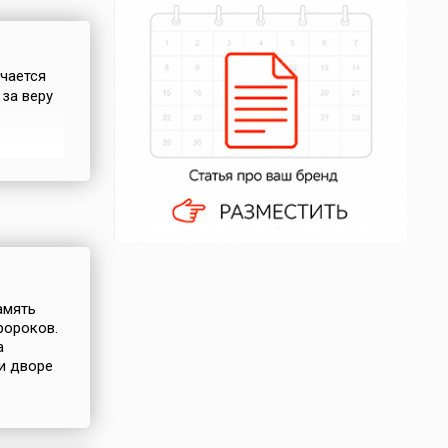
ечается
за веру
 Платон
оведовал
гриппин
амять
ророков.
а
и дворе