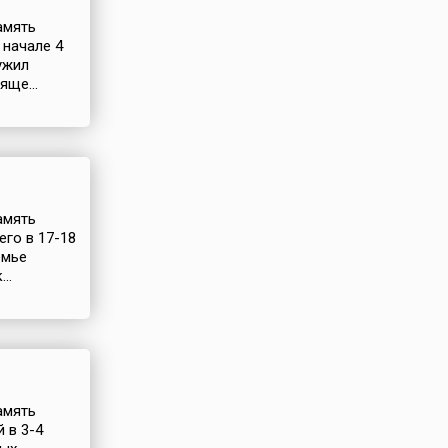
амять
 начале 4
ужил
яще...
амять
го в 17-18
емье
..
амять
 в 3-4