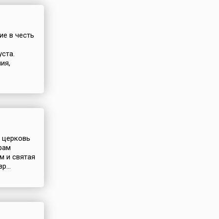
ие в честь
ста.
ия,
я церковь
рам
м и святая
р...