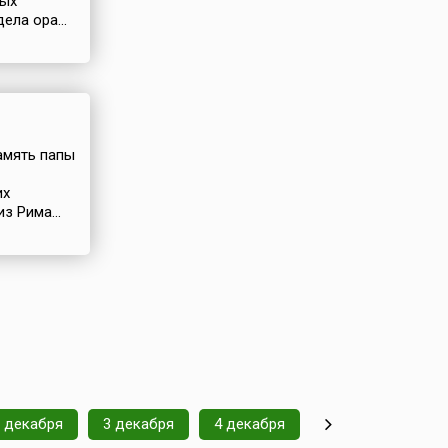
ных
ела ора...
память папы
их
з Рима...
 декабря
3 декабря
4 декабря