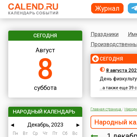
Журнал
Праздники
Им
СЕГОДНЯ
Производственны
Август
8
СЕГОДНЯ
8 августа 202
День физкульту
суббота
...а также еще 39
Главная страница
/
Народн
НАРОДНЫЙ КАЛЕНДАРЬ
Народный ка
Декабрь, 2023
◀
▶
Пн
Вт
Ср
Чт
Пт
Сб
Вс
1 декаб