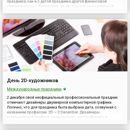
праздника, как и с датой праздника другой финансовой
специальности — бухгалтера, до сих пор нет окончательной
ясности. Причина такой неопределенности в том, что День
банковских работников в России не установлен официально, на
государ...
День 2D-художников
Международные праздники
2 декабря свой неофициальный профессиональный праздник
отмечают дизайнеры двухмерной компьютерной графики.
Логично, что для праздника была выбрана дата, созвучная с
названием профессии: 2D — 2 December. Дизайнеры
компьютерной графики, прежде всего, востребованы в
компаниях, создающих компьютерные игры, мультфильмы,
рекламу, флеш-открытки. Как художники сами выражаются,