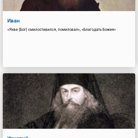
Иван
«Яхве (Бог) смилостивился, помиловал», «Благодать Божия»