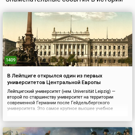
1409
В Лейпциге открылся один из первых
университетов Центральной Европы
Лейпцигский университет (нем. Universität Leipzig) —
второй по старшинству университет на территории
современной Германии после Гейдельбергского
университета. Это самое крупное высшее учебное
заведение города. Университет входит в ассоциацию
университетов Европы Утрехтская сеть.В мае 1409 года в
результате гуситских волнений в Праге и столкновений
между чехами и немцами в Карловом университете...