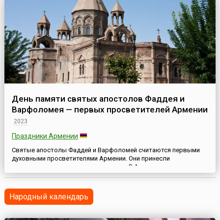
День памяти святых апостолов Фаддея и
Варфоломея — первых просветителей Армении
2023
Праздники Армении
Святые апостолы Фаддей и Варфоломей считаются первыми
духовными просветителями Армении. Они принесли
христианство на территорию страны. В Армению они пришли в
разное время и проповедовали независимо друг от друга. Но
существует предание, что однажды они встретились в
армянском поселении, которое в память об этом событии
Народный календарь
народ назвал Отъяц Хач — Крест Пристанища.Святой Фаддей —
один из 12 учени...