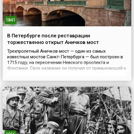
1841
В Петербурге после реставрации
торжественно открыт Аничков мост
Трехпролетный Аничков мост — один из самых
известных мостов Санкт-Петербурга — был построен в
1715 году, на пересечении Невского проспекта и
Фонтанки. Свое название он получил от примыкающей к
нему слободы, построенной полковником М.С.
Аничковым. Сначала мост был деревянным. Однако в
1726 году его перестроили в подъемный, и он долгое
время служил караульным местом, где проверяли
паспорта у лиц...