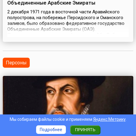
Объединенные Арабские Эмираты
2 декабря 1971 года в восточной части Аравийского
полуострова, на побережье Персидского и Оманского
заливов, было образовано федеративное государство
Объединенные Арабские Эмираты (ОАЭ).
Первоначально в него вошли 6 эмиратов: Абу-Даби,
Дубай, Шарджа, Аджман, Эль-Фуджайра и Уммэль-
Кайвайн, а 23 декабря 1971 года к ним присоединился
Рас-эль-Хайма. Государственное устройство
Объединенных Араб...
Персоны
Мы собираем файлы cookie и применяем
Яндекс.Метрику
.
Подробнее
ПРИНЯТЬ