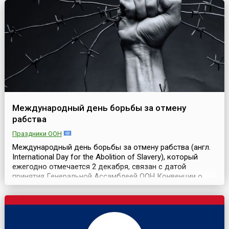
они работают в «мультяшн...
Международный день борьбы за отмену
рабства
Праздники ООН
Международный день борьбы за отмену рабства (англ.
International Day for the Abolition of Slavery), который
ежегодно отмечается 2 декабря, связан с датой
принятия Генеральной Ассамблеей ООН Конвенции о
борьбе с торговлей людьми и с эксплуатацией
проституции третьими лицами (резолюция 317 (IV) от 2
декабря 1949 года).Борьба с рабством в мире ведется
со дня его возникновения. Рабство и работорго...