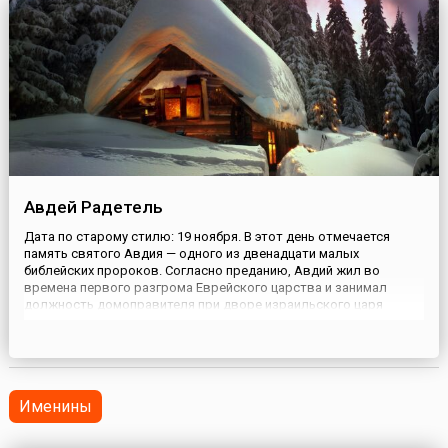
Авдей Радетель
Дата по старому стилю: 19 ноября. В этот день отмечается
память святого Авдия — одного из двенадцати малых
библейских пророков. Согласно преданию, Авдий жил во
времена первого разгрома Еврейского царства и занимал
должность домоправителя при дворе израильского царя
Ахава. Несмотря на царивший вокруг разврат, он вел
благочестивую жизнь.Когда начались гонения на служителей
Бога, инициатором кото...
Именины