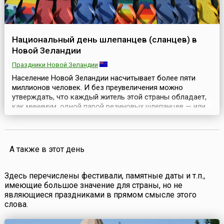
Национальный день шлепанцев (сланцев) в
Новой Зеландии
Праздники Новой Зеландии
Население Новой Зеландии насчитывает более пяти
миллионов человек. И без преувеличения можно
утверждать, что каждый житель этой страны обладает,
как минимум, одной парой резиновых шлепанцев — или
сланцев, как называют такую обувь в России. Поэтому
не удивительно, что каждый год, начиная с 2007-го, 2
декабря здесь отмечается весьма оригинальный
праздник — Национальный день шлепанцев (англ. Nati...
А также в этот день
Здесь перечислены фестивали, памятные даты и т.п.,
имеющие большое значение для страны, но не
являющиеся праздниками в прямом смысле этого
слова.