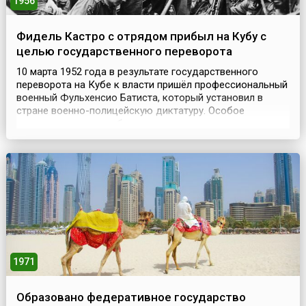
1956
Фидель Кастро с отрядом прибыл на Кубу с
целью государственного переворота
10 марта 1952 года в результате государственного
переворота на Кубе к власти пришёл профессиональный
военный Фульхенсио Батиста, который установил в
стране военно-полицейскую диктатуру. Особое
недовольство эти события вызвали в среде
прогрессивно настроенной молодёжи. В скором времени
в республике началось революционное движение,
наиболее радикальную группу которого возглавил
начинающий политическ...
1971
Образовано федеративное государство