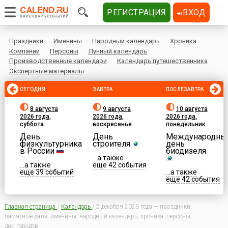
РЕГИСТРАЦИЯ
ВХОД
Праздники
Именины
Народный календарь
Хроника
Компании
Персоны
Лунный календарь
Производственные календари
Календарь путешественника
Экспертные материалы
СЕГОДНЯ
ЗАВТРА
ПОСЛЕЗАВТРА
8 августа
9 августа
10 августа
2026 года,
2026 года,
2026 года,
суббота
воскресенье
понедельник
День
День
Международны
физкультурника
строителя
день
в России
биодизеля
...а также
...а также
еще 42 события
еще 39 событий
...а также
еще 42 события
Главная страница
/
Календарь
/
2 декабря 2023 года — праздники,
памятные даты, именины, народный календарь, хроника, персоны,
дни городов