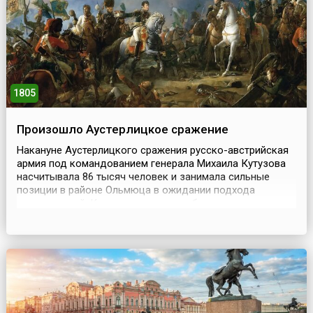
1805
Произошло Аустерлицкое сражение
Накануне Аустерлицкого сражения русско-австрийская
армия под командованием генерала Михаила Кутузова
насчитывала 86 тысяч человек и занимала сильные
позиции в районе Ольмюца в ожидании подхода
подкреплений. Кутузов изначально был противником
сражения. После успешного завершения Ульмско-
Ольмюцкого марш-маневра российский командующий
предлагал отходить дальше, чтобы заманивать
французов на восто...