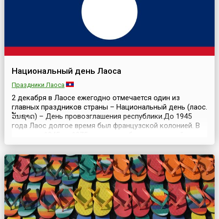
Национальный день Лаоса
Праздники Лаоса
2 декабря в Лаосе ежегодно отмечается один из
главных праздников страны – Национальный день (лаос.
ວັນຊາດ) – День провозглашения республики.До 1945
года Лаос долгое время был французской колонией. В
период с 1945 по 1975 год страна была монархией.
Однако продолжительная гражданская война привела к
политическому и экономическому кризису. 2 декабря
1975 года король Лаоса Саванг Ватхана отрекся о...