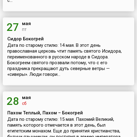
с...
мая
27
пт
Сидор Бокогрей
Дата по старому стилю: 14 мая. В этот день
православная церковь чтит память святого Исидора,
переименованного в русском народе в Сидора.
Бокогреем святого прозвали потому, что с его
праздника прекращают дуть северные ветры —
«сиверы». Люди говори...
мая
28
сб
Пахом Теплый, Пахом – Бокогрей
Дата по старому стилю: 15 мая. Пахомий Великий,
память которого отмечается в этот день, был
египетским монахом. Еще до принятия христианства,
будучи язычником, он поступил в армию императора