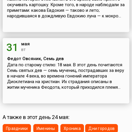
окучивать картошку. Кроме того, в народе наблюдали за
приметами: какова Евдокия — таково и лето;
народившаяся в дождливую Евдокию луна — к мокро...
мая
31
вт
Федот Овсяник, Семь дев
Дата по старому стилю: 18 мая. В этот день почитаются
Семь святых дев — семь мучениц, пострадавших за веру
в начале 4 века, во времена гонений императора
Диоклетиана на христиан. Их страдания описаны в
житии мученика Феодота, который приходился племя...
А также в этот день 24 мая:
Праздники
Именины
Хроника
Дни городов