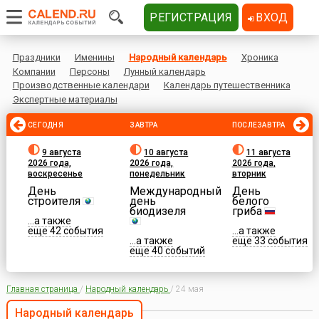
РЕГИСТРАЦИЯ
ВХОД
Праздники
Именины
Народный календарь
Хроника
Компании
Персоны
Лунный календарь
Производственные календари
Календарь путешественника
Экспертные материалы
СЕГОДНЯ
ЗАВТРА
ПОСЛЕЗАВТРА
9 августа
10 августа
11 августа
2026 года,
2026 года,
2026 года,
воскресенье
понедельник
вторник
День
Международный
День
строителя
день
белого
биодизеля
гриба
...а также
еще 42 события
...а также
...а также
еще 33 события
еще 40 событий
Главная страница
/
Народный календарь
/
24 мая
Народный календарь