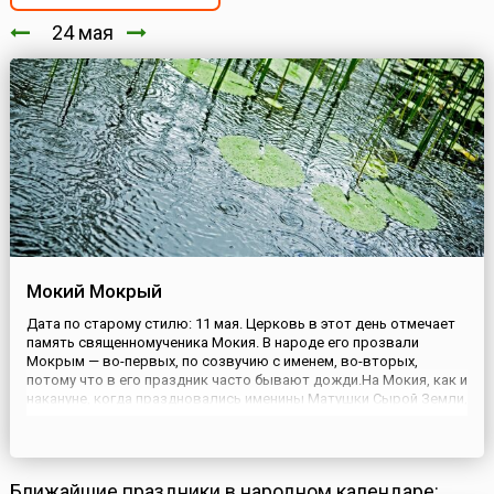
24 мая
Мокий Мокрый
Дата по старому стилю: 11 мая. Церковь в этот день отмечает
память священномученика Мокия. В народе его прозвали
Мокрым — во-первых, по созвучию с именем, во-вторых,
потому что в его праздник часто бывают дожди.На Мокия, как и
накануне, когда праздновались именины Матушки Сырой Земли,
было не принято браться за земляные работы, но уже по другой
причине. Этот день считался праздником умилостивл...
Ближайшие праздники в народном календаре: