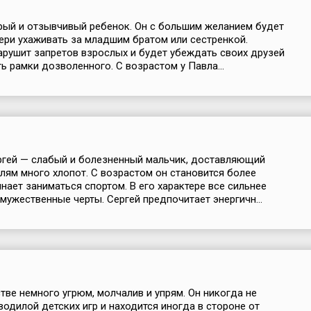
ый и отзывчивый ребенок. Он с большим желанием будет
ери ухаживать за младшим братом или сестренкой.
арушит запретов взрослых и будет убеждать своих друзей
ть рамки дозволенного. С возрастом у Павла...
ргей — слабый и болезненный мальчик, доставляющий
лям много хлопот. С возрастом он становится более
инает заниматься спортом. В его характере все сильнее
мужественные черты. Сергей предпочитает энергичн...
тве немного угрюм, молчалив и упрям. Он никогда не
водилой детских игр и находится иногда в стороне от