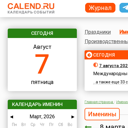
Журнал
Праздники
Им
СЕГОДНЯ
Производственны
Август
7
СЕГОДНЯ
7 августа 202
Международный
пятница
...а также еще 33
Главная страница
/
Имени
КАЛЕНДАРЬ ИМЕНИН
Именины
Март, 2026
◀
▶
Пн
Вт
Ср
Чт
Пт
Сб
Вс
8 март