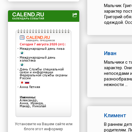
Мальчик Григ
характер пос
Григорий обя
одеждой. Осо
Иван
Мальчики с т
характер. Он
непоседами и
разнообразны
нежности ...
Климент
Установите на Вашем сайте или
В раннем дет
блоге этот информер
родителям. Л