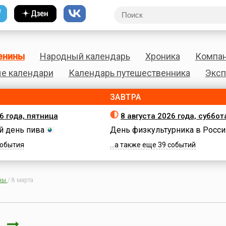
енины
Народный календарь
Хроника
Компа
е календари
Календарь путешественника
Эксп
ЗАВТРА
6 года, пятница
8 августа 2026 года, суббот
 день пива
День физкультурника в Росси
 события
...а также еще 39 событий
ны
/
8 марта
а