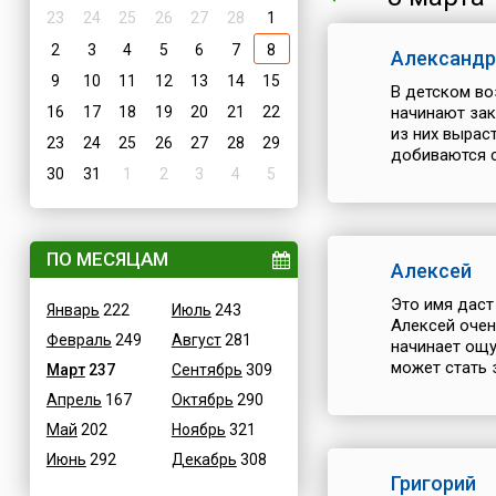
23
24
25
26
27
28
1
2
3
4
5
6
7
8
Александр
9
10
11
12
13
14
15
В детском во
16
17
18
19
20
21
22
начинают зак
из них вырас
23
24
25
26
27
28
29
добиваются св
30
31
1
2
3
4
5
ПО МЕСЯЦАМ
Алексей
Это имя даст
Январь
222
Июль
243
Алексей очен
Февраль
249
Август
281
начинает ощу
может стать 
Март
237
Сентябрь
309
Апрель
167
Октябрь
290
Май
202
Ноябрь
321
Июнь
292
Декабрь
308
Григорий