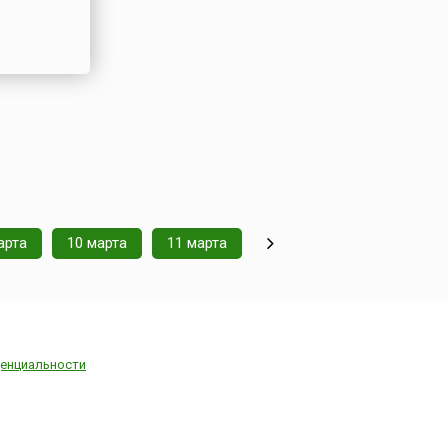
арта
10 марта
11 марта
енциальности