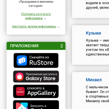
«Праздники и именины
водили в зоо
сегодня»
.
друзей, увлек
Получить код этого
информера
→
Смотреть другие информеры
→
Кузьма
Кузьма — имя
хватает твер
ПРИЛОЖЕНИЯ
учетом тех о
единственным
Михаил
С мальчиком 
бывает. Он с
в спортивных
Михаилу свой