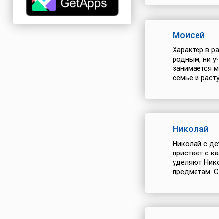
Моисей
Характер в р
родным, ни у
занимается м
семье и раст
Николай
Николай с де
пристает с к
уделяют Нико
предметам. Ср