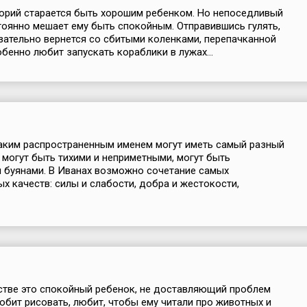
орий старается быть хорошим ребенком. Но непоседливый
тоянно мешает ему быть спокойным. Отправившись гулять,
зательно вернется со сбитыми коленками, перепачканной
бенно любит запускать кораблики в лужах...
аким распространенным именем могут иметь самый разный
и могут быть тихими и неприметными, могут быть
 буянами. В Иванах возможно сочетание самых
х качеств: силы и слабости, добра и жестокости,
стве это спокойный ребенок, не доставляющий проблем
юбит рисовать, любит, чтобы ему читали про животных и