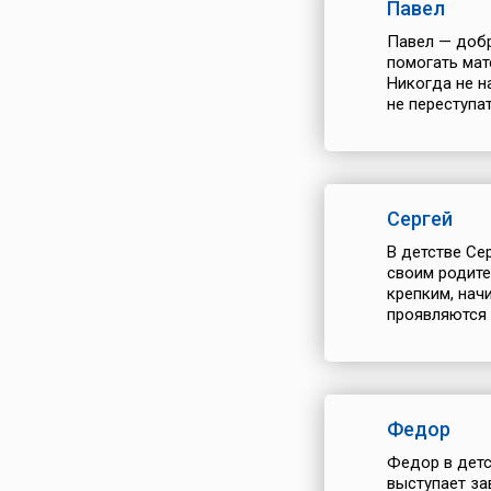
Павел
Павел — добр
помогать мат
Никогда не н
не переступа
Сергей
В детстве Се
своим родите
крепким, нач
проявляются 
Федор
Федор в детс
выступает за