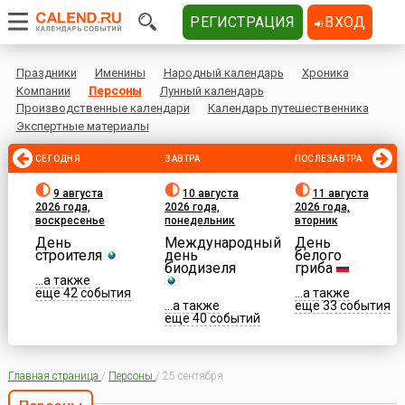
РЕГИСТРАЦИЯ
ВХОД
Праздники
Именины
Народный календарь
Хроника
Компании
Персоны
Лунный календарь
Производственные календари
Календарь путешественника
Экспертные материалы
СЕГОДНЯ
ЗАВТРА
ПОСЛЕЗАВТРА
9 августа
10 августа
11 августа
2026 года,
2026 года,
2026 года,
воскресенье
понедельник
вторник
День
Международный
День
строителя
день
белого
биодизеля
гриба
...а также
еще 42 события
...а также
...а также
еще 33 события
еще 40 событий
Главная страница
/
Персоны
/
25 сентября