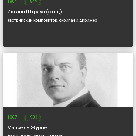
1804
—
1849
Иоганн Штраус (отец)
австрийский композитор, скрипач и дирижер
1867
—
1933
Марсель Журне