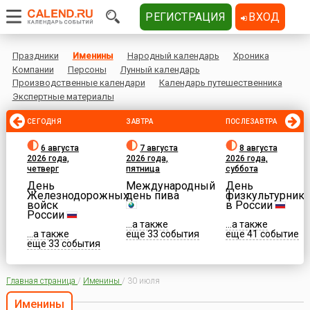
РЕГИСТРАЦИЯ
ВХОД
Праздники
Именины
Народный календарь
Хроника
Компании
Персоны
Лунный календарь
Производственные календари
Календарь путешественника
Экспертные материалы
СЕГОДНЯ
ЗАВТРА
ПОСЛЕЗАВТРА
6 августа
7 августа
8 августа
2026 года,
2026 года,
2026 года,
четверг
пятница
суббота
День
Международный
День
Железнодорожных
день пива
физкультурника
войск
в России
России
...а также
...а также
...а также
еще 33 события
еще 41 событие
еще 33 события
Главная страница
/
Именины
/
30 июля
Именины