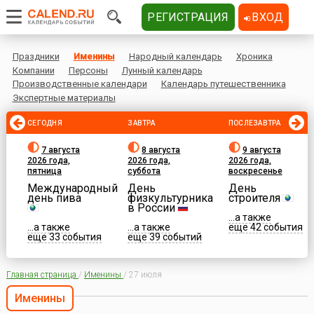
РЕГИСТРАЦИЯ
ВХОД
Праздники
Именины
Народный календарь
Хроника
Компании
Персоны
Лунный календарь
Производственные календари
Календарь путешественника
Экспертные материалы
СЕГОДНЯ
ЗАВТРА
ПОСЛЕЗАВТРА
7 августа
8 августа
9 августа
2026 года,
2026 года,
2026 года,
пятница
суббота
воскресенье
Международный
День
День
день пива
физкультурника
строителя
в России
...а также
...а также
...а также
еще 42 события
еще 33 события
еще 39 событий
Главная страница
/
Именины
/
27 июля
Именины