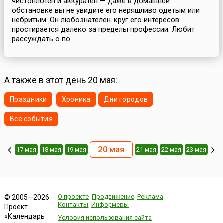
чистоплотен и аккуратен — даже в домашней
обстановке вы не увидите его неряшливо одетым или
небритым. Он любознателен, круг его интересов
простирается далеко за пределы профессии. Любит
рассуждать о по...
А также в этот день 20 мая:
Праздники
Хроника
Дни городов
Все события
20 мая
17 мая
18 мая
19 мая
21 мая
22 мая
23 мая
О проекте
Продвижение
Реклама
© 2005—2026
Контакты
Информеры
Проект
«Календарь
Условия использования сайта