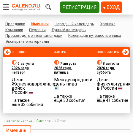
РЕГИСТРАЦИЯ
ВХОД
Праздники
Именины
Народный календарь
Хроника
Компании
Персоны
Лунный календарь
Производственные календари
Календарь путешественника
Экспертные материалы
СЕГОДНЯ
ЗАВТРА
ПОСЛЕЗАВТРА
6 августа
7 августа
8 августа
2026 года,
2026 года,
2026 года,
четверг
пятница
суббота
День
Международный
День
Железнодорожных
день пива
физкультурника
войск
в России
России
...а также
...а также
...а также
еще 33 события
еще 41 событие
еще 33 события
Главная страница
/
Именины
/
20 мая
Именины