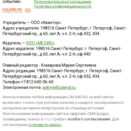
событий»
Пользовательское соглашение
Политика конфиденциальности
Учредитель — ООО «Квантор»
Адрес учредителя: 198516 Санкт-Петербург, г. Петергоф, Санкт-
Петербургский пр., д.60, лит.А, ч.п. 2-Н, оф.432, 434
Издатель —
ООО «МЕДИО»
Адрес издателя: 198516 Санкт-Петербург, г. Петергоф, Санкт-
Петербургский пр., д.60, лит.А, ч.п. 2-Н, оф.440
Главный редактор - Комарова Мария Сергеевна
Адрес редакции:
198516
Санкт-Петербург, г. Петергоф
,
Санкт-
Петербургский пр., д.60, лит.А, ч.п. 2-Н, оф.432, 434
Телефон:
+7 812 640-06-60
Электронная почта:
askme@calend.ru
Использование любой информации CALEND.RU на веб-сайтах
возможно только при условии наличия у каждого скопированного
материала активной гиперссылки на страницу-источник.
Использование информации сайта в оффлайн-СМИ (радио,
телевидение, газеты и т.п.) требует
особого согласования
. Для
согласования
отправьте запрос
.