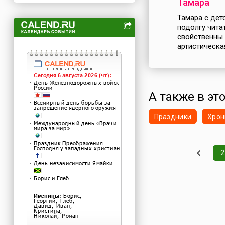
Тамара
Тамара с дет
подолгу читат
свойственны 
артистическая
А также в эт
Праздники
Хрон
2