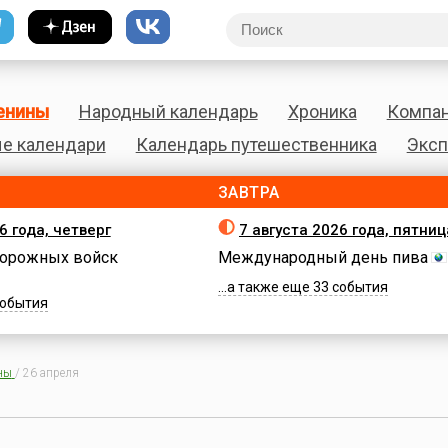
енины
Народный календарь
Хроника
Компа
е календари
Календарь путешественника
Эксп
ЗАВТРА
6 года, четверг
7 августа 2026 года, пятниц
орожных войск
Международный день пива
...а также еще 33 события
 события
ны
/
26 апреля