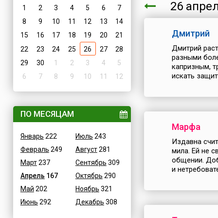
26 апр
1
2
3
4
5
6
7
8
9
10
11
12
13
14
Дмитрий
15
16
17
18
19
20
21
Дмитрий раст
22
23
24
25
26
27
28
разными боле
29
30
1
2
3
4
5
капризным, т
искать защит
6
7
8
9
10
11
12
ПО МЕСЯЦАМ
Марфа
Январь
222
Июль
243
Издавна счит
Февраль
249
Август
281
мила. Ей не с
общении. Доб
Март
237
Сентябрь
309
и нетребовате
Апрель
167
Октябрь
290
Май
202
Ноябрь
321
Июнь
292
Декабрь
308