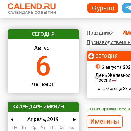
Журнал
Праздники
Им
СЕГОДНЯ
Производственны
Август
6
СЕГОДНЯ
6 августа 202
День Железнод
России
четверг
...а также еще 33
КАЛЕНДАРЬ ИМЕНИН
Главная страница
/
Имени
Апрель, 2019
◀
▶
Именины
Пн
Вт
Ср
Чт
Пт
Сб
Вс