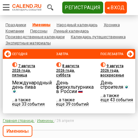
РЕГИСТРАЦИЯ
ВХОД
Праздники
Именины
Народный календарь
Хроника
Компании
Персоны
Лунный календарь
Производственные календари
Календарь путешественника
Экспертные материалы
СЕГОДНЯ
ЗАВТРА
ПОСЛЕЗАВТРА
7 августа
8 августа
9 августа
2026 года,
2026 года,
2026 года,
пятница
суббота
воскресенье
Международный
День
День
день пива
физкультурника
строителя
в России
...а также
...а также
...а также
еще 43 события
еще 33 события
еще 39 событий
Главная страница
/
Именины
/
28 апреля
Именины