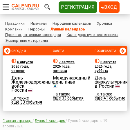
РЕГИСТРАЦИЯ
ВХОД
Праздники
Именины
Народный календарь
Хроника
Компании
Персоны
Лунный календарь
Производственные календари
Календарь путешественника
Экспертные материалы
СЕГОДНЯ
ЗАВТРА
ПОСЛЕЗАВТРА
6 августа
7 августа
8 августа
2026 года,
2026 года,
2026 года,
четверг
пятница
суббота
День
Международный
День
Железнодорожных
день пива
физкультурника
войск
в России
России
...а также
...а также
...а также
еще 33 события
еще 41 событие
еще 33 события
Главная страница
/
Лунный календарь
/
Лунный календарь на 19
апреля 2026