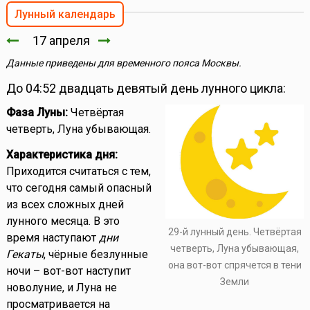
Лунный календарь
17 апреля
Данные приведены для временного пояса Москвы.
До 04:52 двадцать девятый день лунного цикла:
Фаза Луны:
Четвёртая
четверть, Луна убывающая.
Характеристика дня:
Приходится считаться с тем,
что сегодня самый опасный
из всех сложных дней
лунного месяца. В это
29-й лунный день. Четвёртая
время наступают
дни
четверть, Луна убывающая,
Гекаты
, чёрные безлунные
она вот-вот спрячется в тени
ночи – вот-вот наступит
Земли
новолуние, и Луна не
просматривается на