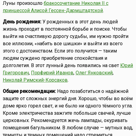
Луны произошло
бракосочетание Николая II с
принцессой Алисой Гессен-Дармштадтской
.
День рождения:
У рожденных в этот день людей
жизнь проходит в постоянной борьбе и поиске. Чтобы
выйти на счастливую дорогу судьбы, им нужно пройти
все иллюзии, «набить все шишки» и выйти из всего
этого с достоинством. Если это получится — таким
людям суждено приобретение спокойствия и
долголетия. В этот лунный день появились на свет
Юрий
Григорович
,
Порфирий Иванов
,
Олег Янковский
,
Николай Римский-Корсаков
.
Общие рекомендации:
Надо позаботиться о надёжной
защите от сложных энергий дня. Хорошо, чтобы во всём
доме ярко горел свет, и не было ни одного тёмного угла.
Кроме электричества зажгите побольше свечей, лучше
церковных. Рекомендуется жечь лампады, окуривать
помещения багульником. В любом случае — мутных вод,
темноты и темных помещений надо стремиться