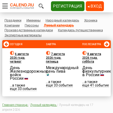
РЕГИСТРАЦИЯ
ВХОД
Праздники
Именины
Народный календарь
Хроника
Компании
Персоны
Лунный календарь
Производственные календари
Календарь путешественника
Экспертные материалы
СЕГОДНЯ
ЗАВТРА
ПОСЛЕЗАВТРА
6 августа
7 августа
8 августа
2026 года,
2026 года,
2026 года,
четверг
пятница
суббота
День
Международный
День
Железнодорожных
день пива
физкультурника
войск
в России
России
...а также
...а также
...а также
еще 33 события
еще 41 событие
еще 33 события
Главная страница
/
Лунный календарь
/
Лунный календарь на 17
апреля 2026