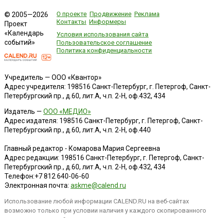
О проекте
Продвижение
Реклама
© 2005—2026
Контакты
Информеры
Проект
«Календарь
Условия использования сайта
событий»
Пользовательское соглашение
Политика конфиденциальности
Учредитель — ООО «Квантор»
Адрес учредителя: 198516 Санкт-Петербург, г. Петергоф, Санкт-
Петербургский пр., д.60, лит.А, ч.п. 2-Н, оф.432, 434
Издатель —
ООО «МЕДИО»
Адрес издателя: 198516 Санкт-Петербург, г. Петергоф, Санкт-
Петербургский пр., д.60, лит.А, ч.п. 2-Н, оф.440
Главный редактор - Комарова Мария Сергеевна
Адрес редакции:
198516
Санкт-Петербург, г. Петергоф
,
Санкт-
Петербургский пр., д.60, лит.А, ч.п. 2-Н, оф.432, 434
Телефон:
+7 812 640-06-60
Электронная почта:
askme@calend.ru
Использование любой информации CALEND.RU на веб-сайтах
возможно только при условии наличия у каждого скопированного