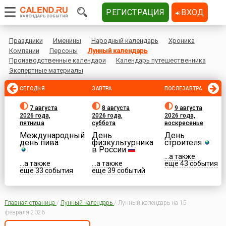
РЕГИСТРАЦИЯ
ВХОД
Праздники
Именины
Народный календарь
Хроника
Компании
Персоны
Лунный календарь
Производственные календари
Календарь путешественника
Экспертные материалы
СЕГОДНЯ
ЗАВТРА
ПОСЛЕЗАВТРА
7 августа
8 августа
9 августа
2026 года,
2026 года,
2026 года,
пятница
суббота
воскресенье
Международный
День
День
день пива
физкультурника
строителя
в России
...а также
...а также
...а также
еще 43 события
еще 33 события
еще 39 событий
Главная страница
/
Лунный календарь
/
Лунный календарь на 15
февраля 2026