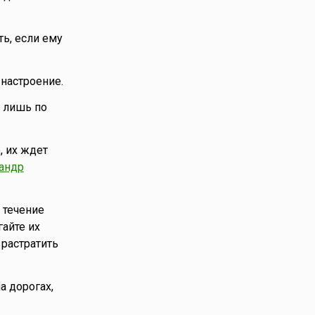
ь, если ему
 настроение.
я лишь по
, их ждет
андр
 течение
айте их
 растратить
а дорогах,