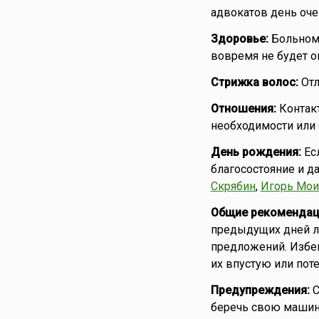
адвокатов день очен
Здоровье:
Больному
вовремя не будет о
Стрижка волос:
Отл
Отношения:
Контакт
необходимости или
День рождения:
Ес
благосостояние и да
Скрябин
,
Игорь Мои
Общие рекомендац
предыдущих дней лу
предложений. Избег
их впустую или поте
Предупреждения:
С
беречь свою машину