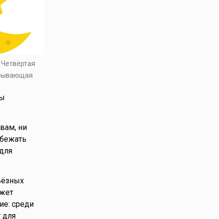
. Четвёртая
убывающая
ды
вам, ни
збежать
 для
ьёзных
ожет
ие: среди
 для