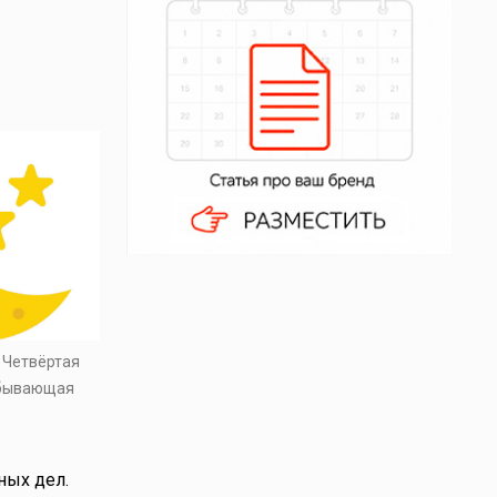
. Четвёртая
убывающая
ных дел.