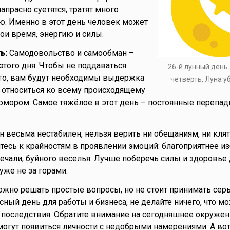
прасно суетятся, тратят много
ю. Именно в этот день человек может
ои время, энергию и силы.
ь:
Самодовольство и самообман –
этого дня. Чтобы не поддаваться
26-й лунный день
го, вам будут необходимы выдержка
четверть, Луна 
е относиться ко всему происходящему
юмором. Самое тяжёлое в этот день – постоянные перепа
весьма нестабилен, нельзя верить ни обещаниям, ни клят
йтесь к крайностям в проявлении эмоций: благоприятнее и
печали, буйного веселья. Лучше поберечь силы и здоровье
уже не за горами.
жно решать простые вопросы, но не стоит принимать сер
сный день для работы и бизнеса, не делайте ничего, что м
последствия. Обратите внимание на сегодняшнее окружен
огут появиться личности с недобрыми намерениями. А вот