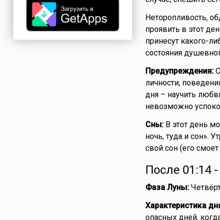
Неторопливость, об
проявить в этот ден
принесут какого-либ
состояния душевног
Предупреждения:
С
личности, поведени
дня – научить любви
невозможно успоко
Сны:
В этот день мо
ночь, туда и сон». 
свой сон (его смоет
После 01:14 
Фаза Луны:
Четвёрт
Характеристика дн
опасных дней, когд