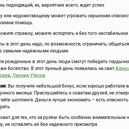
ь подходящий, их, вероятнее всего, ждет успех.
 или недомогающему может угрожать серьезная опасност
казана помощь.
ожите стрижку, можете испортить и без того нестабильное
ы в этот день надо, по возможности, ограничить, общатьс
 с самыми надёжными людьми.
ли рожденные в этот день люди смогут победить гордыню
же богатство. В этот лунный день появились на свет
Алекс
сеев
,
Леонид Утесов
.
ии:
Вы получите небольшой бонус, если хорошо работали в
нного месяца. Прислушайтесь к советам друзей, не отверг
айте шоппинга. Деньги лучше экономить – есть опасность
рять.
овет для тех, кто за рулём: быть особенно внимательным н
, не оставлять её без надежного присмотра.