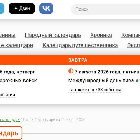
енины
Народный календарь
Хроника
Компа
е календари
Календарь путешественника
Эксп
ЗАВТРА
6 года, четверг
7 августа 2026 года, пятниц
орожных войск
Международный день пива
...а также еще 33 события
 события
 календарь
/
Лунный календарь на 11 июня 2026
ндарь