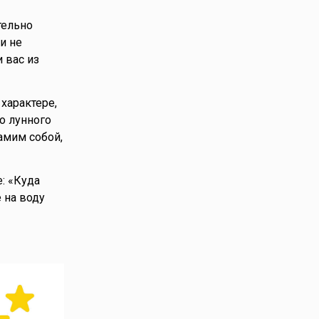
тельно
и не
 вас из
характере,
о лунного
амим собой,
: «Куда
 на воду