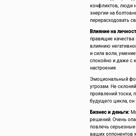
конфликтов, люди на
энергии на болтовн
перерасходовать св
Влияние на личност
правящие качества 
влиянию негативно
и сила воли, умени
спокойно и даже с 
настроения.
Эмоциональный фон 
угрозам. Не склоня
проявлений тоски, 
будущего цикла, он 
Бизнес и деньги:
Мо
решений. Очень опа
повлечь серьезные 
ваших оппонентов м