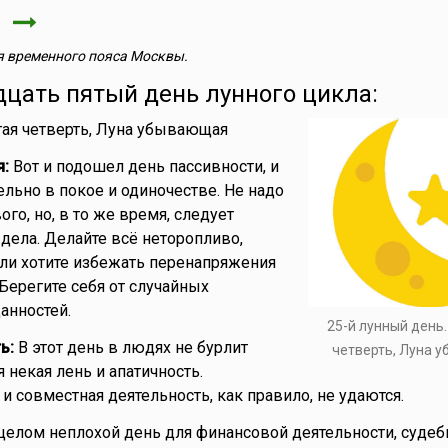
я
 временного пояса Москвы.
дцать пятый день лунного цикла:
ая четверть, Луна убывающая
я:
Вот и подошел день пассивности, и
ельно в покое и одиночестве. Не надо
ого, но, в то же время, следует
дела. Делайте всё неторопливо,
сли хотите избежать перенапряжения
Берегите себя от случайных
анностей.
25-й лунный день
ь:
В этот день в людях не бурлит
четверть, Луна 
я некая лень и апатичность.
и совместная деятельность, как правило, не удаются.
целом неплохой день для финансовой деятельности, судеб