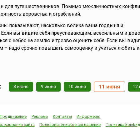
ен для путешественников. Помимо межличностных конфлик
ятность воровства и ограблений.
ны показывают, насколько велика ваша гордыня и
 Если вы видите себя преуспевающим, всесильным и дов
ться с небес на землю и трезво оценить себя. Если вы види
м – надо срочно повышать самооценку и учиться любить и
11 июня
8 июня
9 июня
10 июня
12
Продвижение
Реклама
Контакты
Информеры
ользования сайта
Пользовательское соглашение
Политика конфид