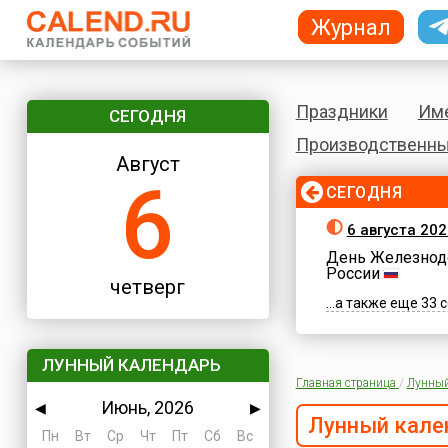
Журнал
Праздники
Им
СЕГОДНЯ
Производственны
Август
6
СЕГОДНЯ
6 августа 202
День Железнод
России
четверг
...а также еще 33
ЛУННЫЙ КАЛЕНДАРЬ
Главная страница
/
Лунный
Июнь, 2026
◀
▶
Лунный кале
Пн
Вт
Ср
Чт
Пт
Сб
Вс