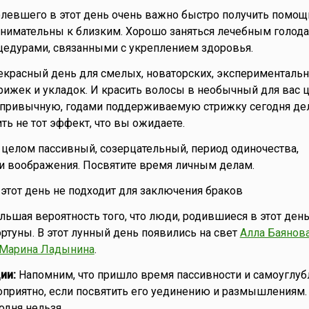
левшего в этот день очень важно быстро получить помощ
нимательны к близким. Хорошо заняться лечебным голода
едурами, связанными с укреплением здоровья.
красный день для смелых, новаторских, экспериментальн
рижек и укладок. И красить волосы в необычный для вас ц
 привычную, годами поддерживаемую стрижку сегодня дел
ть не тот эффект, что вы ожидаете.
целом пассивный, созерцательный, период одиночества,
и воображения. Посвятите время личным делам.
о этот день не подходит для заключения браков
ьшая вероятность того, что люди, родившиеся в этот день
ртуны. В этот лунный день появились на свет
Алла Баянов
Марина Ладынина
.
ии:
Напомним, что пришло время пассивности и самоуглубл
оприятно, если посвятить его уединению и размышлениям
одня нельзя.