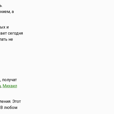
ь.
нием, а
ых и
вет сегодня
ать не
, получат
а
,
Михаил
ения. Этот
. В любом