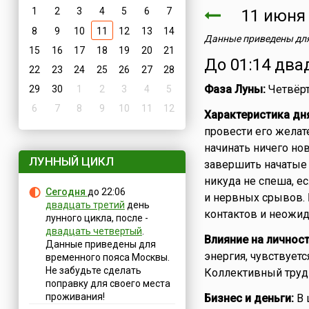
1
2
3
4
5
6
7
11 июн
8
9
10
11
12
13
14
Данные приведены для
15
16
17
18
19
20
21
До 01:14 два
22
23
24
25
26
27
28
Фаза Луны:
Четвёрт
29
30
1
2
3
4
5
6
7
8
9
10
11
12
Характеристика дн
провести его желат
начинать ничего нов
ЛУННЫЙ ЦИКЛ
завершить начатые 
никуда не спеша, е
Сегодня
до 22:06
и нервных срывов. 
двадцать третий
день
контактов и неожид
лунного цикла, после -
двадцать четвертый
.
Влияние на личност
Данные приведены для
энергия, чувствуетс
временного пояса Москвы.
Не забудьте сделать
Коллективный труд 
поправку для своего места
проживания!
Бизнес и деньги:
В 