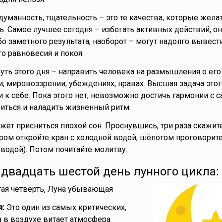
думанность, тщательность – это те качества, которые жела
ь. Самое лучшее сегодня – избегать активных действий, он
о заметного результата, наоборот – могут надолго вывести
о равновесия и покоя.
уть этого дня – направить человека на размышления о его 
и, мировоззрении, убеждениях, нравах. Высшая задача этог
 к себе. Пока этого нет, невозможно достичь гармонии с с
иться и наладить жизненный ритм.
жет присниться плохой сон. Проснувшись, три раза скажите
Утром откройте кран с холодной водой, шёпотом проговорите
 водой). Потом почитайте молитву.
- двадцать шестой день лунного цикла:
ая четверть, Луна убывающая
я:
Это один из самых критических,
а в воздухе витает атмосфера