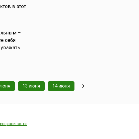
тов в этот
ольным –
те себя
 уважать
 июня
13 июня
14 июня
енциальности