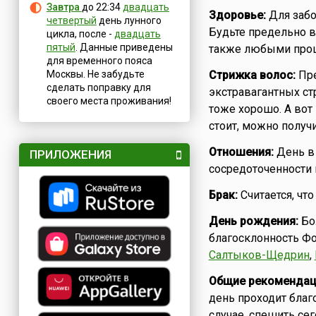
Завтра
до 22:34
двадцать
Здоровье:
Для забо
четвертый
день лунного
Будьте предельно в
цикла, после -
двадцать
пятый
. Данные приведены
также любыми проц
для временного пояса
Москвы. Не забудьте
Стрижка волос:
Пре
сделать поправку для
экстравагантных ст
своего места проживания!
тоже хорошо. А вот
стоит, можно получи
Отношения:
День в 
ПРИЛОЖЕНИЯ
сосредоточенности 
Брак:
Считается, чт
День рождения:
Бол
благосклонность Фо
Салтыков-Щедрин
,
Общие рекомендац
день проходит благ
случае, спешить сег