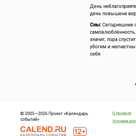
День неблагоприят
день повышена веро
Сны:
Сегодняшние с
самовлюблённость.
значит, пора спусти
убогим и несчастны
себя.
О проекте
© 2005—2026 Проект «Календарь
событий»
Условия исп