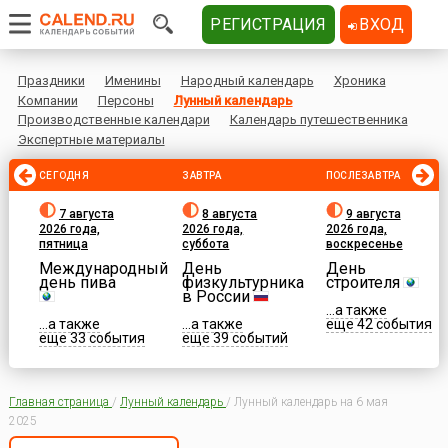
РЕГИСТРАЦИЯ
ВХОД
Праздники
Именины
Народный календарь
Хроника
Компании
Персоны
Лунный календарь
Производственные календари
Календарь путешественника
Экспертные материалы
СЕГОДНЯ
ЗАВТРА
ПОСЛЕЗАВТРА
7 августа
8 августа
9 августа
2026 года,
2026 года,
2026 года,
пятница
суббота
воскресенье
Международный
День
День
день пива
физкультурника
строителя
в России
...а также
...а также
...а также
еще 42 события
еще 33 события
еще 39 событий
Главная страница
/
Лунный календарь
/
Лунный календарь на 6 мая
2025