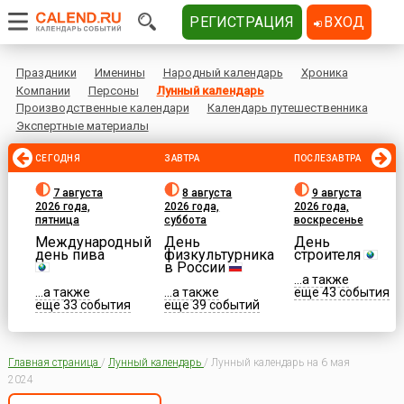
РЕГИСТРАЦИЯ
ВХОД
Праздники
Именины
Народный календарь
Хроника
Компании
Персоны
Лунный календарь
Производственные календари
Календарь путешественника
Экспертные материалы
СЕГОДНЯ
ЗАВТРА
ПОСЛЕЗАВТРА
7 августа
8 августа
9 августа
2026 года,
2026 года,
2026 года,
пятница
суббота
воскресенье
Международный
День
День
день пива
физкультурника
строителя
в России
...а также
...а также
...а также
еще 43 события
еще 33 события
еще 39 событий
Главная страница
/
Лунный календарь
/
Лунный календарь на 6 мая
2024