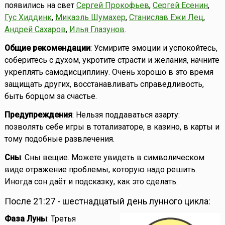
появились на свет
Сергей Прокофьев
,
Сергей Есенин
,
Гус Хиддинк
,
Микаэль Шумахер
,
Станислав Ежи Лец
,
Андрей Сахаров
,
Илья Глазунов
.
Общие рекомендации
: Усмирите эмоции и успокойтесь,
соберитесь с духом, укротите страсти и желания, начните
укреплять самодисциплину. Очень хорошо в это время
защищать других, восстанавливать справедливость,
быть борцом за счастье.
Предупреждения
: Нельзя поддаваться азарту:
позволять себе игры в тотализаторе, в казино, в карты и
тому подобные развлечения.
Сны
: Сны вещие. Можете увидеть в символическом
виде отражение проблемы, которую надо решить.
Иногда сон даёт и подсказку, как это сделать.
После 21:27 - шестнадцатый день лунного цикла:
Фаза Луны
: Третья