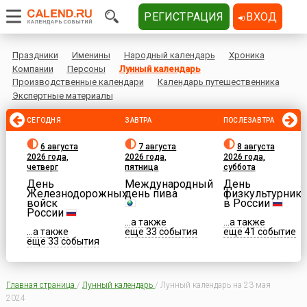
РЕГИСТРАЦИЯ
ВХОД
Праздники
Именины
Народный календарь
Хроника
Компании
Персоны
Лунный календарь
Производственные календари
Календарь путешественника
Экспертные материалы
СЕГОДНЯ
ЗАВТРА
ПОСЛЕЗАВТРА
6 августа
7 августа
8 августа
2026 года,
2026 года,
2026 года,
четверг
пятница
суббота
День
Международный
День
Железнодорожных
день пива
физкультурника
войск
в России
России
...а также
...а также
...а также
еще 33 события
еще 41 событие
еще 33 события
Главная страница
/
Лунный календарь
/
Лунный календарь на 23 мая
2024