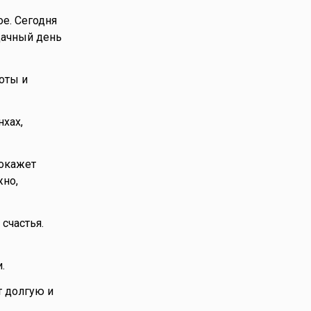
ое. Сегодня
дачный день
оты и
хах,
 окажет
жно,
счастья.
.
т долгую и