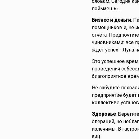
словам. Сегодня как
поймаешь».
Бизнес и деньги
: П
помощников и, не и
отчета. Предпочти
чиновниками: все п
ждет успех - Луна н
Это успешное время
проведения собесед
благоприятное врем
Не забудьте похвал
предприятие будет 
коллективе установ
Здоровье
: Берегит
операций, но неблаг
излечимы. В гастро
яиц.