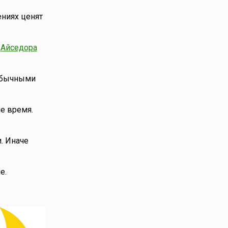
ениях ценят
,
Айседора
 обычными
е время.
. Иначе
е.