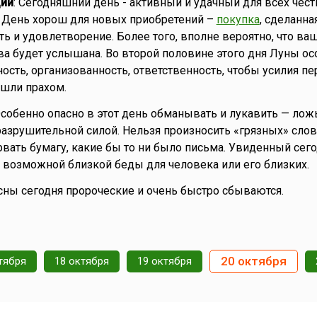
ии
: Сегодняшний день - активный и удачный для всех чест
 День хорош для новых приобретений –
покупка
, сделанна
ть и удовлетворение. Более того, вполне вероятно, что ва
а будет услышана. Во второй половине этого дня Луны ос
ость, организованность, ответственность, чтобы усилия п
ошли прахом.
Особенно опасно в этот день обманывать и лукавить — лож
азрушительной силой. Нельзя произносить «грязных» слов.
рвать бумагу, какие бы то ни было письма. Увиденный сего
к возможной близкой беды для человека или его близких.
о сны сегодня пророческие и очень быстро сбываются.
20 октября
тября
18 октября
19 октября