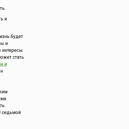
ть.
ть и
жизнь будет
сы и
е интересы
может стать
н и
он
пким
има
ть
В седьмой