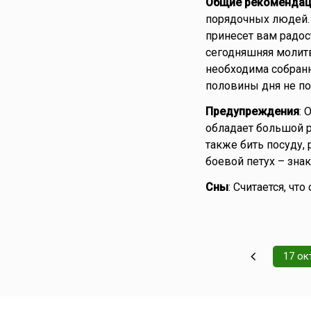
Общие рекомендац
порядочных людей.
принесет вам радос
сегодняшняя молитв
необходима собранн
половины дня не п
Предупреждения
: 
обладает большой р
также бить посуду, 
боевой петух – зна
Сны
: Считается, чт
17 ок