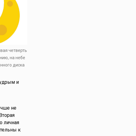
рвая четверть
нию, на небе
унного диска
мудрым и
учше не
Вторая
о личная
ательны к