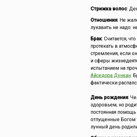
Стрижка волос
: Де
Отношения
: Не жал
лукавить не надо: 
Брак
: Считается, ч
протекать в атмосф
стремления, если о
и сферы жизнедеяте
испытанием на проч
Айседора Дункан
. 
фактически распался
День рождения
: Ч
здоровьем, но роди
постоянная помощь 
отпущенные Богом т
лунный день родил