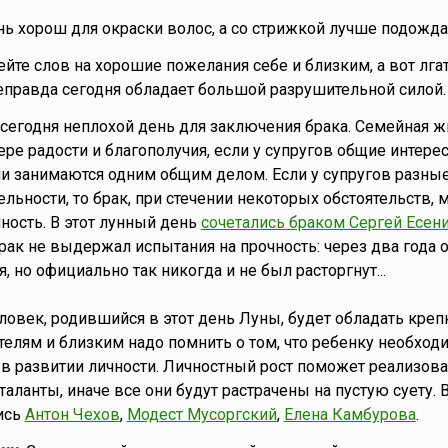
нь хорош для окраски волос, а со стрижкой лучше подожда
ейте слов на хорошие пожелания себе и близким, а вот лга
неправда сегодня обладает большой разрушительной силой.
то сегодня неплохой день для заключения брака. Семейная 
ере радости и благополучия, если у супругов общие интере
ни занимаются одним общим делом. Если у супругов разны
льности, то брак, при стечении некоторых обстоятельств, 
ность. В этот лунный день
сочетались браком Сергей Есени
Брак не выдержал испытания на прочность: через два года 
, но официально так никогда и не был расторгнут...
еловек, родившийся в этот день Луны, будет обладать кре
телям и близким надо помнить о том, что ребенку необход
в развитии личности. Личностный рост поможет реализова
аланты, иначе все они будут растрачены на пустую суету. 
ись
Антон Чехов
,
Модест Мусоргский
,
Елена Камбурова
.