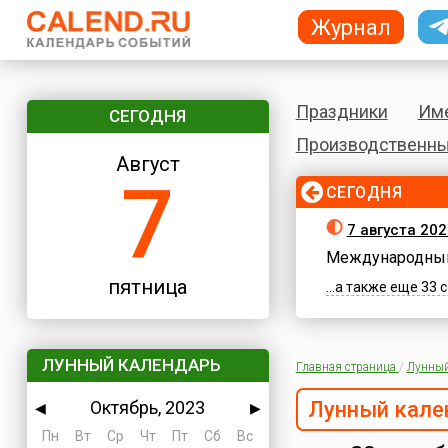
Журнал
Праздники
Им
СЕГОДНЯ
Производственны
Август
7
СЕГОДНЯ
7 августа 202
Международный
пятница
...а также еще 33
ЛУННЫЙ КАЛЕНДАРЬ
Главная страница
/
Лунный
Октябрь, 2023
Лунный кале
◀
▶
Пн
Вт
Ср
Чт
Пт
Сб
Вс