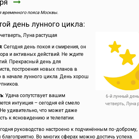
бря
 временного пояса Москвы.
той день лунного цикла:
 четверть, Луна растущая
я
: Сегодня день покоя и смирения, он
пора и активных действий. Не ждите
ий. Прекрасный день для
ств, построения новых планов в
 в начале лунного цикла. День хорош
упников.
ть
: Удача сопутствует вашим
6-й лунный ден
яется интуиция – сегодня ей смело
четверть, Луна
Не удивительно, что может даже
сть к ясновидению и телепатии.
егодня руководство настроено к подчинённым по-доброму,
благоприятно. Во многих сферах можно достичь успеха.