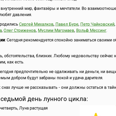
внутренний мир, фантазёры и мечтатели. Во взаимоотнош
 любят давления.
 родились
Сергей Михалков
,
Павел Буре
,
Петр Чайковский
а
,
Олег Стриженов
,
Муслим Магомаев
,
Вольф Мессинг
.
ии
: Сегодня рекомендуется спокойно заниматься своими
ь, обстоятельства, близких. Любому недовольству сейчас н
м, как есть.
Сегодня предпочтительно не одалживать ни деньги, ни вещи
мым добром будут забраны покой и удача дарителя.
 снах лучше не рассказывать - они должны остаться в тайн
- седьмой день лунного цикла:
 четверть, Луна растущая