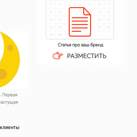
ь. Первая
 растущая
 клиенты