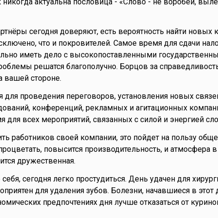
 никогда актуальна пословица - «Слово - не воробей, вылет
артнёры сегодня доверяют, есть вероятность найти новых 
сключено, что и покровителей. Самое время для сдачи нал
тельно иметь дело с высокопоставленными государственн
роблемы решатся благополучно. Борцов за справедливость
а вашей стороне.
 для проведения переговоров, установления новых связе
ований, конференций, рекламных и агитационных компаний
я для всех мероприятий, связанных с силой и энергией сло
ить работников своей компании, это пойдет на пользу обще
процветать, повысится производительность, и атмосфера в
ится дружественная.
е себя, сегодня легко простудиться. День удачен для хирур
оприятен для удаления зубов. Болезни, начавшиеся в этот 
номических предпочтениях дня лучше отказаться от курино