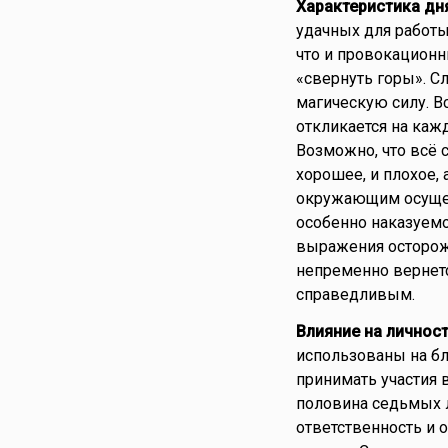
Характеристика дн
удачных для работы 
что и провокационн
«свернуть горы». С
магическую силу. В
откликается на каж
Возможно, что всё 
хорошее, и плохое, 
окружающим осущест
особенно наказуемо
выражения осторож
непременно вернетс
справедливым.
Влияние на личнос
использованы на бл
принимать участия в
половина седьмых л
ответственность и 