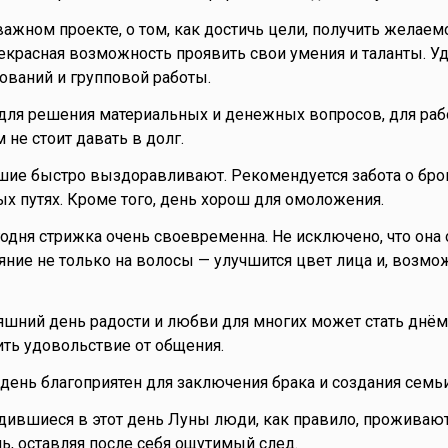
ажном проекте, о том, как достичь цели, получить желаем
екрасная возможность проявить свои умения и таланты. У
ований и групповой работы.
для решения материальных и денежных вопросов, для раб
м не стоит давать в долг.
шие быстро выздоравливают. Рекомендуется забота о брон
х путях. Кроме того, день хорош для омоложения.
годня стрижка очень своевременна. Не исключено, что она
ние не только на волосы — улучшится цвет лица и, возмо
няшний день радости и любви для многих может стать днём 
ть удовольствие от общения.
то день благоприятен для заключения брака и создания семьи
одившиеся в этот день Луны люди, как правило, проживаю
, оставляя после себя ощутимый след.