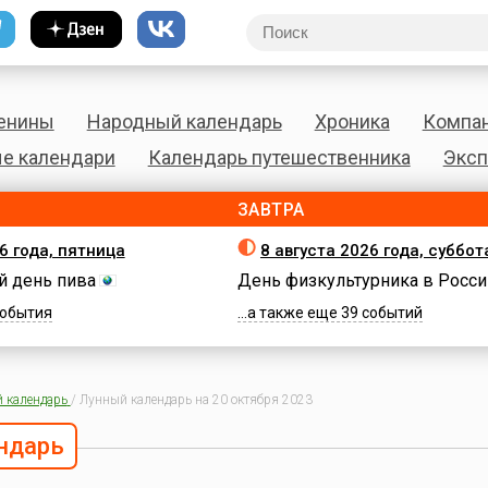
енины
Народный календарь
Хроника
Компа
е календари
Календарь путешественника
Эксп
ЗАВТРА
6 года, пятница
8 августа 2026 года, суббот
 день пива
День физкультурника в Росси
 события
...а также еще 39 событий
 календарь
/
Лунный календарь на 20 октября 2023
ндарь