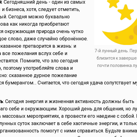
я
: Сегодняшний день - один из самых
и бизнеса, хотя, следует отметить,
ый. Сегодня можно буквально
лова как никогда приобретают
ся окружающая природа очень чутко
дое слово, даже случайно обронённое.
сказанное претворится в жизнь: и
7-й лунный день. Пе
а все пожелания вслух себе и
близится к заверше
вятся. Помните, что зло сегодня
почти половинка л
, поэтому употребляйте слова и
но: сказанное дурное пожелание
я бумерангом… Считается, что сегодня удача сопутствует 
ть
: Сегодня энергия и жизненная активность должны быть
аго себе и окружающим. Хороший день для общения, но л
 массовых мероприятиях, а провести его наедине с собой. 
унных суток заключает в себе хаотичные энергии, и тольк
организованность помогут с ними справиться. Будьте вним