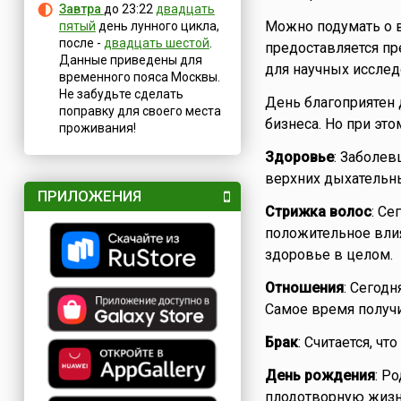
Завтра
до 23:22
двадцать
Можно подумать о в
пятый
день лунного цикла,
после -
двадцать шестой
.
предоставляется пр
Данные приведены для
для научных исслед
временного пояса Москвы.
Не забудьте сделать
День благоприятен 
поправку для своего места
бизнеса. Но при это
проживания!
Здоровье
: Заболев
верхних дыхательны
ПРИЛОЖЕНИЯ
Стрижка волос
: Се
положительное влия
здоровье в целом.
Отношения
: Сегод
Самое время получи
Брак
: Считается, ч
День рождения
: Р
плодотворную жизнь