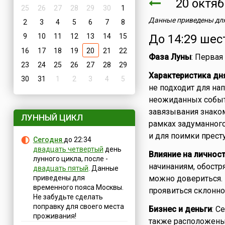
20 октя
25
26
27
28
29
30
1
Данные приведены для
2
3
4
5
6
7
8
9
10
11
12
13
14
15
До 14:29 шес
16
17
18
19
20
21
22
Фаза Луны
: Первая
23
24
25
26
27
28
29
Характеристика дн
30
31
1
2
3
4
5
не подходит для на
неожиданных событ
завязывания знаком
ЛУННЫЙ ЦИКЛ
рамках задуманного
и для поимки прест
Сегодня
до 22:34
двадцать четвертый
день
Влияние на личнос
лунного цикла, после -
начинаниям, обостр
двадцать пятый
. Данные
приведены для
можно довериться. 
временного пояса Москвы.
проявиться склонно
Не забудьте сделать
поправку для своего места
Бизнес и деньги
: С
проживания!
также расположены 