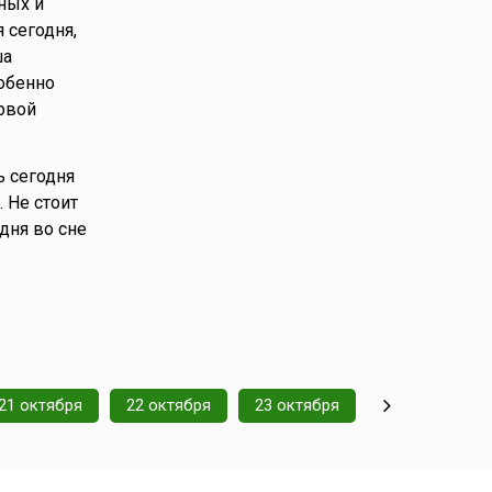
ных и
я сегодня,
ша
обенно
ервой
ь сегодня
 Не стоит
дня во сне
21 октября
22 октября
23 октября