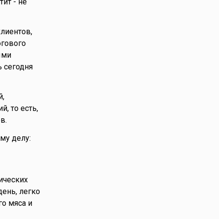
ит - не
клиентов,
огового
ыми
 сегодня
й,
, то есть,
в.
му делу:
гических
день, легко
го мяса и