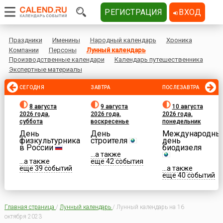
РЕГИСТРАЦИЯ
ВХОД
Праздники
Именины
Народный календарь
Хроника
Компании
Персоны
Лунный календарь
Производственные календари
Календарь путешественника
Экспертные материалы
СЕГОДНЯ
ЗАВТРА
ПОСЛЕЗАВТРА
8 августа
9 августа
10 августа
2026 года,
2026 года,
2026 года,
суббота
воскресенье
понедельник
День
День
Международны
физкультурника
строителя
день
в России
биодизеля
...а также
...а также
еще 42 события
еще 39 событий
...а также
еще 40 событий
Главная страница
/
Лунный календарь
/
Лунный календарь на 16
октября 2023