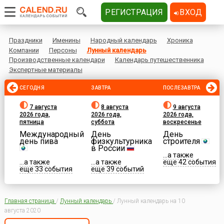
РЕГИСТРАЦИЯ
ВХОД
Праздники
Именины
Народный календарь
Хроника
Компании
Персоны
Лунный календарь
Производственные календари
Календарь путешественника
Экспертные материалы
СЕГОДНЯ
ЗАВТРА
ПОСЛЕЗАВТРА
7 августа
8 августа
9 августа
2026 года,
2026 года,
2026 года,
пятница
суббота
воскресенье
Международный
День
День
день пива
физкультурника
строителя
в России
...а также
...а также
...а также
еще 42 события
еще 33 события
еще 39 событий
Главная страница
/
Лунный календарь
/
Лунный календарь на 10
августа 2020