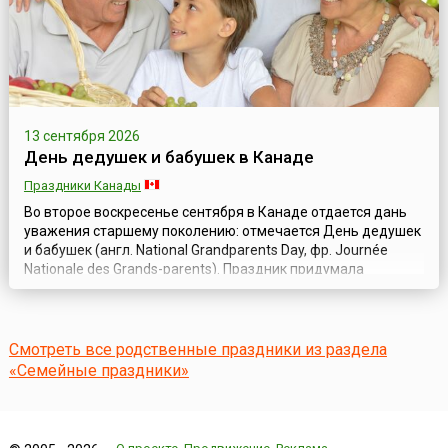
13 сентября 2026
День дедушек и бабушек в Канаде
Праздники Канады
Во второе воскресенье сентября в Канаде отдается дань
уважения старшему поколению: отмечается День дедушек
и бабушек (англ. National Grandparents Day, фр. Journée
Nationale des Grands-parents). Праздник придумала
домохозяйка Мэриан Макквейд из штата Западная
Вирджиния (США) в 1970 году, и поначалу он прижился
лишь в этом штате. Но через восемь лет инициативная
группа американских граждан во гл...
Смотреть все родственные праздники из раздела
«Семейные праздники»