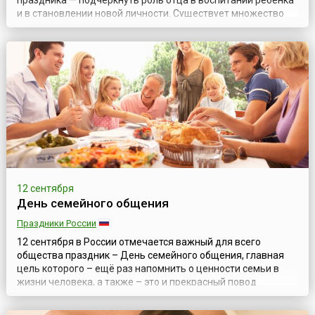
праздника — подчеркнуть роль отца в воспитании ребенка
и в становлении новой личности. Существует множество
теорий появления этого праздника. Самая
распространенная — идея празднования принадлежит
американке Соноре Смарт Додд (англ. Sonora Louise Smart
Dodd), чей отец, ветеран Гражданской вой...
12 сентября
День семейного общения
Праздники России
12 сентября в России отмечается важный для всего
общества праздник – День семейного общения, главная
цель которого – ещё раз напомнить о ценности семьи в
жизни человека, а также – это и прекрасный повод
провести время вместе с родными людьми. Родиной
праздника является один из российских регионов –