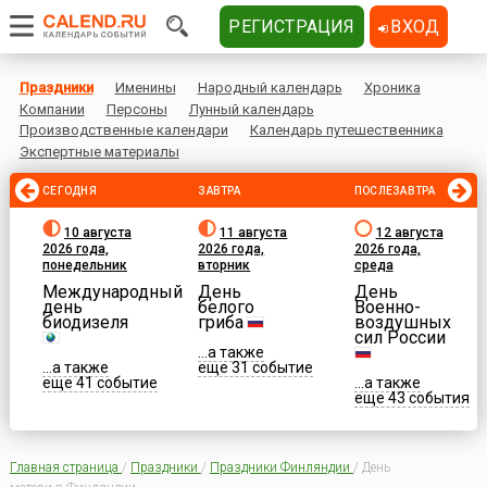
РЕГИСТРАЦИЯ
ВХОД
Праздники
Именины
Народный календарь
Хроника
Компании
Персоны
Лунный календарь
Производственные календари
Календарь путешественника
Экспертные материалы
СЕГОДНЯ
ЗАВТРА
ПОСЛЕЗАВТРА
10 августа
11 августа
12 августа
2026 года,
2026 года,
2026 года,
понедельник
вторник
среда
Международный
День
День
день
белого
Военно-
биодизеля
гриба
воздушных
сил России
...а также
...а также
еще 31 событие
еще 41 событие
...а также
еще 43 события
Главная страница
/
Праздники
/
Праздники Финляндии
/
День