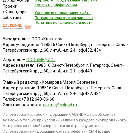
О проекте
Продвижение
Реклама
© 2005—2026
Контакты
Информеры
Проект
«Календарь
Условия использования сайта
событий»
Пользовательское соглашение
Политика конфиденциальности
Учредитель — ООО «Квантор»
Адрес учредителя: 198516 Санкт-Петербург, г. Петергоф, Санкт-
Петербургский пр., д.60, лит.А, ч.п. 2-Н, оф.432, 434
Издатель —
ООО «МЕДИО»
Адрес издателя: 198516 Санкт-Петербург, г. Петергоф, Санкт-
Петербургский пр., д.60, лит.А, ч.п. 2-Н, оф.440
Главный редактор - Комарова Мария Сергеевна
Адрес редакции:
198516
Санкт-Петербург, г. Петергоф
,
Санкт-
Петербургский пр., д.60, лит.А, ч.п. 2-Н, оф.432, 434
Телефон:
+7 812 640-06-60
Электронная почта:
askme@calend.ru
Использование любой информации CALEND.RU на веб-сайтах
возможно только при условии наличия у каждого скопированного
материала активной гиперссылки на страницу-источник.
Использование информации сайта в оффлайн-СМИ (радио,