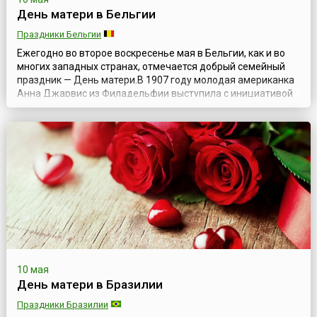
День матери в Бельгии
Праздники Бельгии
Ежегодно во второе воскресенье мая в Бельгии, как и во
многих западных странах, отмечается добрый семейный
праздник — День матери.В 1907 году молодая американка
Анна Джарвис из Филадельфии выступила с инициативой
чествования матерей в память о своей матери, которая
преждевременно умерла. Анна писала письма в
государственные учреждения, законодательные органы,
выдающимся лицам с предложением од...
10 мая
День матери в Бразилии
Праздники Бразилии