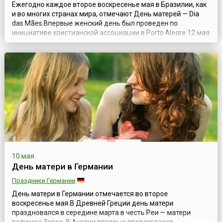
Ежегодно каждое второе воскресенье мая в Бразилии, как
и во многих странах мира, отмечают День матерей — Dia
das Mães.Впервые женский день был проведен по
инициативе христианской ассоциации в Porto Alegre 12 мая
1918 года.В 1932 году президент страны Getúlio Vargas
официально подтвердил данную дату как праздничную.В
Бразилии распространены большие семьи, с тремя-
четырьмя детьми, поэтом...
10 мая
День матери в Германии
Праздники Германии
День матери в Германии отмечается во второе
воскресенье мая.В Древней Греции день матери
праздновался в середине марта в честь Реи — матери