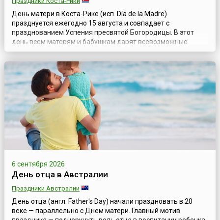
Праздники Коста-Рики
День матери в Коста-Рике (исп. Día de la Madre)
празднуется ежегодно 15 августа и совпадает с
празднованием Успения пресвятой Богородицы. В этот
день всем матерям и бабушкам дарят всевозможные
подарки. Семьи собираются в доме у старших членов
семьи. За стол порой всему семейству поместиться не
удается, поэтому садятся, кто где может: кто на диване, кто
на скамейке, а кто и на порожке. Обычная...
6 сентября 2026
День отца в Австралии
Праздники Австралии
День отца (англ. Father's Day) начали праздновать в 20
веке — параллельно с Днем матери. Главный мотив