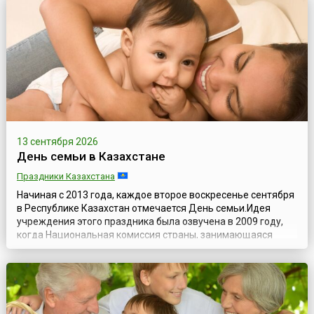
Ульяновская область, где инициаторами учреждения
такого дня, с целью поддержки и сохранения семь...
13 сентября 2026
День семьи в Казахстане
Праздники Казахстана
Начиная с 2013 года, каждое второе воскресенье сентября
в Республике Казахстан отмечается День семьи.Идея
учреждения этого праздника была озвучена в 2009 году,
когда Национальная комиссия страны, занимающаяся
исследованием вопросов по делам женщин и семейно-
демографической ситуации, выступила с инициативой
учредить в Казахстане День семьи и проводить его
ежегодно 15 мая, приурочив празднование...