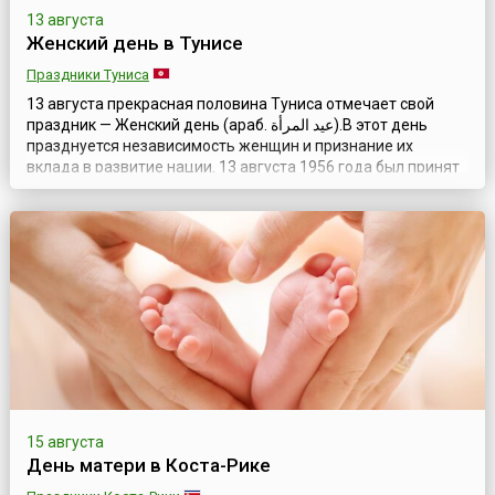
13 августа
Женский день в Тунисе
Праздники Туниса
13 августа прекрасная половина Туниса отмечает свой
праздник — Женский день (араб. عيد المرأة).В этот день
празднуется независимость женщин и признание их
вклада в развитие нации. 13 августа 1956 года был принят
Кодекс о личном статусе (CPS), признающий женщин
субъектами права. В честь этого события и был учрежден
национальный женский праздник.Данный документ дал
женщинам права и установил...
15 августа
День матери в Коста-Рике