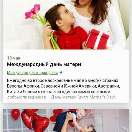
10 мая
Международный день матери
Международные праздники
Ежегодно во второе воскресенье мая во многих странах
Европы, Африки, Северной и Южной Америки, Австралии,
Китае и Японии отмечается один из самых светлых и
добрых праздников — День матери (англ. Mother's Day).
Этому празднику уже более ста лет. Хотя истоки
празднования Дня матери, возможно, следует искать в
праздниках весны, которые жители античной Греции
посвящали Рее, матери великого бога Зе...