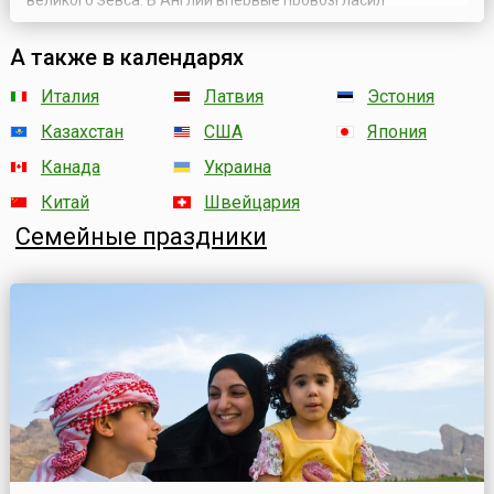
великого Зевса. В Англии впервые провозгласил
материнский день король Генрих III (1216 – 1239) в третье
воскресенье марта. В этот день нельзя было работать,
А также в календарях
нужно было обязательно посетить родителей.В Тюрингии
(одна из 16 федеральных земель Германии) в...
Италия
Латвия
Эстония
Казахстан
США
Япония
Канада
Украина
Китай
Швейцария
Семейные праздники