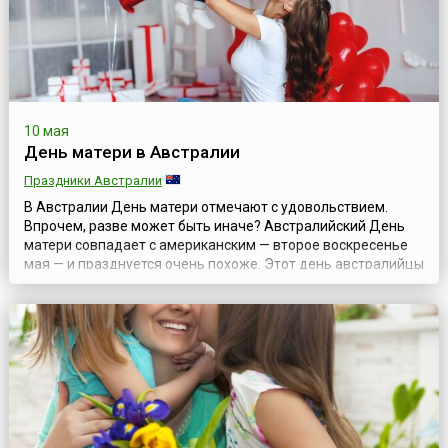
10 мая
День матери в Австралии
Праздники Австралии
В Австралии День матери отмечают с удовольствием.
Впрочем, разве может быть иначе? Австралийский День
матери совпадает с американским — второе воскресенье
мая — и празднуется очень похоже. Этот день австралийцы
используют для того, чтобы выразить искреннюю
благодарность и признательность своим матерям.
Взрослые дарят серьезные подарки, малыши — цветы и
открытки.Как и в США, в Австралии при...