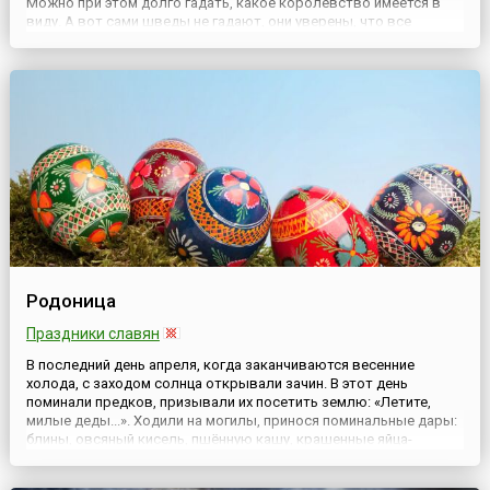
Можно при этом долго гадать, какое королевство имеется в
виду. А вот сами шведы не гадают, они уверены, что все
хорошие сказки — это про них. Тем более, что Швеция — самое
большое и самое старое королевство во всем мир...
Родоница
Праздники славян
В последний день апреля, когда заканчиваются весенние
холода, с заходом солнца открывали зачин. В этот день
поминали предков, призывали их посетить землю: «Летите,
милые деды...». Ходили на могилы, принося поминальные дары:
блины, овсяный кисель, пшённую кашу, крашенные яйца-
писанки. После зачина начиналась тризна: воины на горе
«боряхуся по мертвецы», показывая своё боевое искусство.С