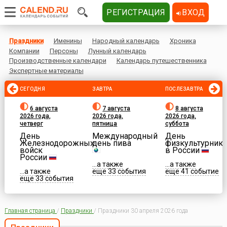
РЕГИСТРАЦИЯ
ВХОД
Праздники
Именины
Народный календарь
Хроника
Компании
Персоны
Лунный календарь
Производственные календари
Календарь путешественника
Экспертные материалы
СЕГОДНЯ
ЗАВТРА
ПОСЛЕЗАВТРА
6 августа
7 августа
8 августа
2026 года,
2026 года,
2026 года,
четверг
пятница
суббота
День
Международный
День
Железнодорожных
день пива
физкультурника
войск
в России
России
...а также
...а также
...а также
еще 33 события
еще 41 событие
еще 33 события
Главная страница
/
Праздники
/
Праздники 30 апреля 2026 года