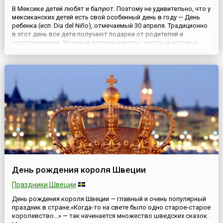
В Мексике детей любят и балуют. Поэтому не удивительно, что у
мексиканских детей есть свой особенный день в году — День
ребенка (исп. Dia del Niño), отмечаемый 30 апреля. Традиционно
в этот день все дети получают подарки от родителей и
родственников. Крупные детские центры, театры и игровые
залы готовят праздничные программы для маленьких
посетителей, обязательными номерами которых становятся ...
День рождения короля Швеции
Праздники Швеции
День рождения короля Швеции — главный и очень популярный
праздник в стране.«Когда-то на свете было одно старое-старое
королевство...» — так начинается множество шведских сказок.