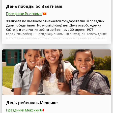
День победы во Вьетнаме
Праздники Вьетнама
30 апреля во Вьетнаме отмечается государственный праздник
День победы (вьет. Ngày giải phóng) или День освобождения
Сайгона и окончания войны во Вьетнаме 30 апреля 1975
года.День победы — общенациональный выходной. Телевидение
в этот день неизменно транслирует художественные фильмы и
документальную хронику о событиях Вьетнамской войны, в
городах проходят военные парады, митинги и собрания памя...
День ребенка в Мексике
Праздники Мексики