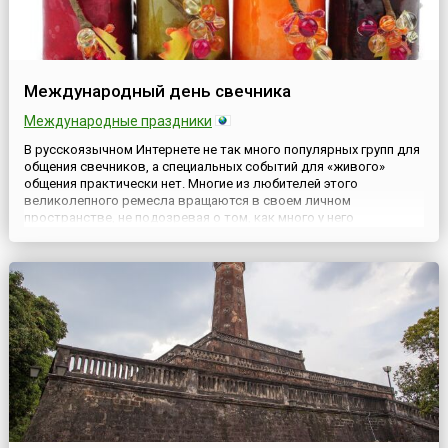
Международный день свечника
Международные праздники
В русскоязычном Интернете не так много популярных групп для
общения свечников, а специальных событий для «живого»
общения практически нет. Многие из любителей этого
великолепного ремесла вращаются в своем личном
пространстве, не подозревая о том, как много у него
единомышленников! К счастью, выход был найден. Начиная с
2017 года, ежегодно 30 апреля свечники со всего мира получили
возможность о...