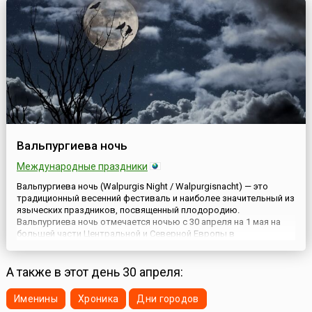
выс...
Вальпургиева ночь
Международные праздники
Вальпургиева ночь (Walpurgis Night / Walpurgisnacht) — это
традиционный весенний фестиваль и наиболее значительный из
языческих праздников, посвященный плодородию.
Вальпургиева ночь отмечается ночью с 30 апреля на 1 мая на
большей части Центральной и Северной Европы в
ознаменование расцветающей весны. Название Вальпургиевой
ночи связано с именем святой Вальпурги, Уимбурнской
монахини, прие...
А также в этот день 30 апреля:
Именины
Хроника
Дни городов