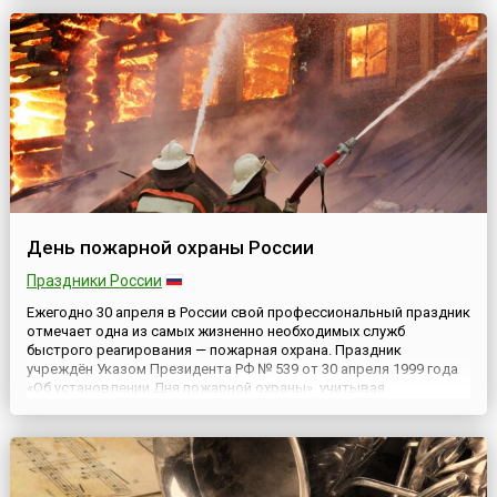
России. Датой его празднования определено 30 апреля, а с
инициативой учреждения такого Дня выступила Ассоциация
коренных нар...
День пожарной охраны России
Праздники России
Ежегодно 30 апреля в России свой профессиональный праздник
отмечает одна из самых жизненно необходимых служб
быстрого реагирования — пожарная охрана. Праздник
учреждён Указом Президента РФ № 539 от 30 апреля 1999 года
«Об установлении Дня пожарной охраны», учитывая
исторические традиции и заслуги пожарной охраны, её вклад в
обеспечение пожарной безопасности Российской Федерации.В
России ...