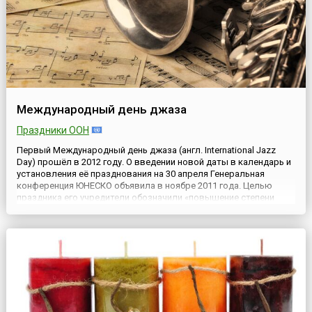
Международный день джаза
Праздники ООН
Первый Международный день джаза (англ. International Jazz
Day) прошёл в 2012 году. О введении новой даты в календарь и
установления её празднования на 30 апреля Генеральная
конференция ЮНЕСКО объявила в ноябре 2011 года. Целью
праздника его учредители обозначили «повышение степени
информированности международной общественности о
педагогической роли джаза как силы, содействующей миру,
единству,...