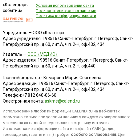
«Календарь
Условия использования сайта
событий»
Пользовательское соглашение
Политика конфиденциальности
Учредитель — ООО «Квантор»
Адрес учредителя: 198516 Санкт-Петербург, г. Петергоф, Санкт-
Петербургский пр., д.60, лит.А, ч.п. 2-Н, оф.432, 434
Издатель —
ООО «МЕДИО»
Адрес издателя: 198516 Санкт-Петербург, г. Петергоф, Санкт-
Петербургский пр., д.60, лит.А, ч.п. 2-Н, оф.440
Главный редактор - Комарова Мария Сергеевна
Адрес редакции:
198516
Санкт-Петербург, г. Петергоф
,
Санкт-
Петербургский пр., д.60, лит.А, ч.п. 2-Н, оф.432, 434
Телефон:
+7 812 640-06-60
Электронная почта:
askme@calend.ru
Использование любой информации CALEND.RU на веб-сайтах
возможно только при условии наличия у каждого скопированного
материала активной гиперссылки на страницу-источник.
Использование информации сайта в оффлайн-СМИ (радио,
телевидение, газеты и т.п.) требует
особого согласования
. Для