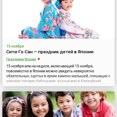
дети вырастали ответственными гра...
15 ноября
Сити-Го-Сан — праздник детей в Японии
Праздники Японии
15 ноября или на неделе, включающей 15 ноября,
повсеместно в Японии можно увидеть невероятно
обаятельных, одетых в яркие кимоно малышей, спешащих с
мамами-папами-бабушками-дедушками в ближайший
храм, потому что в эти дни отмечается любимый всеми
старинный японский праздник Сити-Го-Сан (яп. 七五三).
Перевод названия невероятно прост: Сити — это семь, Го —
это пять, Сан — это три.Этот детский праз...