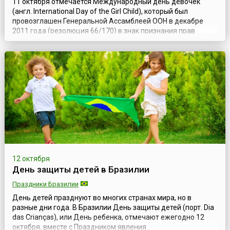
11 октября отмечается Международный день девочек
(англ. International Day of the Girl Child), который был
провозглашен Генеральной Ассамблеей ООН в декабре
2011 года (резолюция 66/170) в знак признания прав
девочек.Эта дата призывает сосредоточить внимание на
необходимости решения проблем, с которыми
сталкиваются девочки во всем мире, и поощрять
расширение прав и возможностей девочек и осущест...
12 октября
День защиты детей в Бразилии
Праздники Бразилии
День детей празднуют во многих странах мира, но в
разные дни года. В Бразилии День защиты детей (порт. Dia
das Crianças), или День ребенка, отмечают ежегодно 12
октября, вместе с Праздником явления