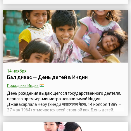
Богородицы.Впервые за проведение такого праздника
высказался в 1920 году депутаты федерального собрания.
Впоследствии в 1924 году президент Бразилии, Артур
Бернардес, одобрил данное предложение поср...
14 ноября
Бал дивас — День детей в Индии
Праздники Индии
День рождения выдающегося государственного деятеля,
первого премьер-министра независимой Индии
Джавахарлала Неру (хинди जवाहरलाल नेहरू, 14 ноября 1889 —
27 мая 1964) отмечается всей страной как День детей.
Индийское название праздника — Бал Дивас.В этот день
местные власти обращаются к родителям и учителям с
просьбой помогать детям и способствовать тому, чтобы