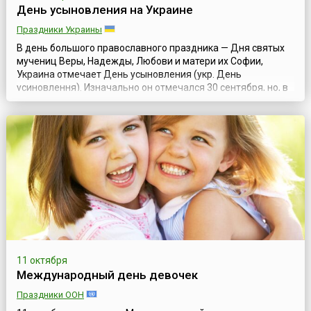
День усыновления на Украине
Праздники Украины
В день большого православного праздника — Дня святых
мучениц Веры, Надежды, Любови и матери их Софии,
Украина отмечает День усыновления (укр. День
усиновлення). Изначально он отмечался 30 сентября, но, в
связи с реформой церковного календаря на Украине, этот
христианский праздник с 2023 года отмечается 17
сентября, о чем президентом страны был подписан
соответствующий указ 28 июля 2023 года.Ве...
11 октября
Международный день девочек
Праздники ООН