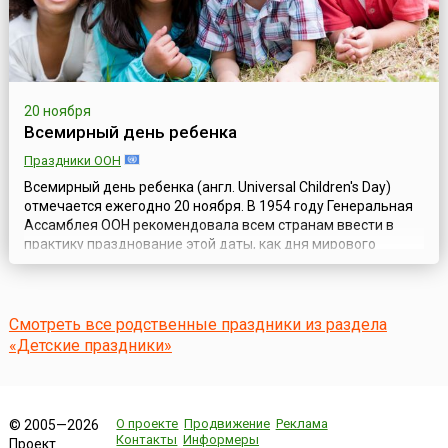
20 ноября
Всемирный день ребенка
Праздники ООН
Всемирный день ребенка (англ. Universal Children's Day)
отмечается ежегодно 20 ноября. В 1954 году Генеральная
Ассамблея ООН рекомендовала всем странам ввести в
практику празднование этой даты, как дня мирового
братства и взаимопонимания детей, посвященного
деятельности, направленной на обеспечение благополучия
детей во всем мире. ООН предложила правительствам
праздновать этот день в любой из ...
Смотреть все родственные праздники из раздела
«Детские праздники»
О проекте
Продвижение
Реклама
© 2005—2026
Контакты
Информеры
Проект