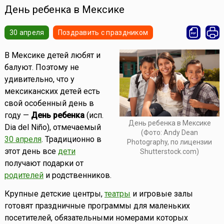
День ребенка в Мексике
30 апреля
Поздравить с праздником
В Мексике детей любят и
балуют. Поэтому не
удивительно, что у
мексиканских детей есть
свой особенный день в
году —
День ребенка
(исп.
День ребенка в Мексике
Dia del Niño), отмечаемый
(Фото: Andy Dean
30 апреля
. Традиционно в
Photography, по лицензии
этот день все
дети
Shutterstock.com)
получают подарки от
родителей
и родственников.
Крупные детские центры,
театры
и игровые залы
готовят праздничные программы для маленьких
посетителей, обязательными номерами которых