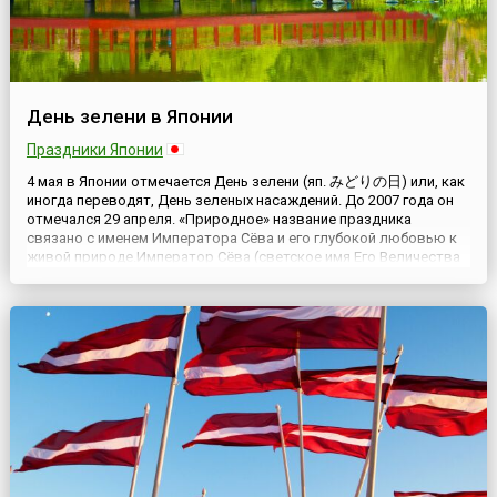
День зелени в Японии
Праздники Японии
4 мая в Японии отмечается День зелени (яп. みどりの日) или, как
иногда переводят, День зеленых насаждений. До 2007 года он
отмечался 29 апреля. «Природное» название праздника
связано с именем Императора Сёва и его глубокой любовью к
живой природе.Император Сёва (светское имя Его Величества
— Хирохито. Вечный титул императора Сёва был получен после
кончины), старший сын императора Тайсё, родился в Т...