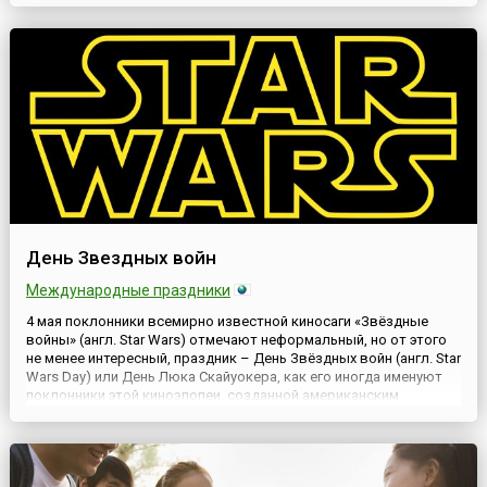
Day, IFFD) появился на свет именно после подобных трагических
соб...
День Звездных войн
Международные праздники
4 мая поклонники всемирно известной киносаги «Звёздные
войны» (англ. Star Wars) отмечают неформальный, но от этого
не менее интересный, праздник – День Звёздных войн (англ. Star
Wars Day) или День Люка Скайуокера, как его иногда именуют
поклонники этой киноэпопеи, созданной американским
режиссёром Джоржем Лукасом (англ. George Lucas).Возник
этот праздник из-за курьёзной игры слов. В английском...