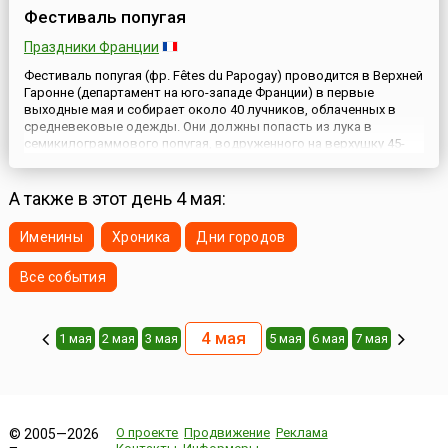
Фестиваль попугая
Праздники Франции
Фестиваль попугая (фр. Fêtes du Papogay) проводится в Верхней
Гаронне (департамент на юго-западе Франции) в первые
выходные мая и собирает около 40 лучников, облаченных в
средневековые одежды. Они должны попасть из лука в
семикилограммового попугая, водруженного на верхушку 45-
метровой мачты. Стрелок, которому удастся сбить птицу,
становится королем праздника. Праздник берет свое начало в
сред...
А также в этот день 4 мая:
Именины
Хроника
Дни городов
Все события
4 мая
1 мая
2 мая
3 мая
5 мая
6 мая
7 мая
О проекте
Продвижение
Реклама
© 2005—2026