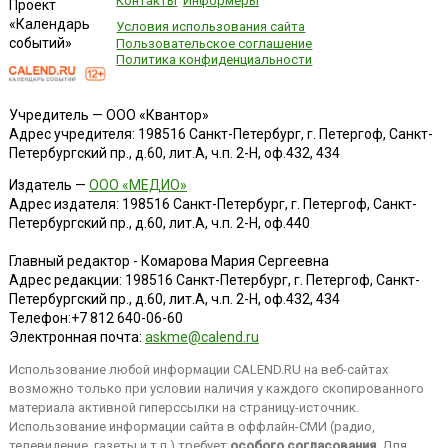
Контакты
Информеры
Проект
«Календарь
Условия использования сайта
событий»
Пользовательское соглашение
Политика конфиденциальности
Учредитель — ООО «Квантор»
Адрес учредителя: 198516 Санкт-Петербург, г. Петергоф, Санкт-
Петербургский пр., д.60, лит.А, ч.п. 2-Н, оф.432, 434
Издатель —
ООО «МЕДИО»
Адрес издателя: 198516 Санкт-Петербург, г. Петергоф, Санкт-
Петербургский пр., д.60, лит.А, ч.п. 2-Н, оф.440
Главный редактор - Комарова Мария Сергеевна
Адрес редакции:
198516
Санкт-Петербург, г. Петергоф
,
Санкт-
Петербургский пр., д.60, лит.А, ч.п. 2-Н, оф.432, 434
Телефон:
+7 812 640-06-60
Электронная почта:
askme@calend.ru
Использование любой информации CALEND.RU на веб-сайтах
возможно только при условии наличия у каждого скопированного
материала активной гиперссылки на страницу-источник.
Использование информации сайта в оффлайн-СМИ (радио,
телевидение, газеты и т.п.) требует
особого согласования
. Для