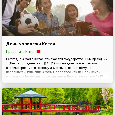
День молодежи Китая
Праздники Китая
Ежегодно 4 мая в Китае отмечается государственный праздник
— День молодежи (кит. 青年节), посвященный массовому
антиимпериалистическому движению, известному под
названием «Движение 4 мая».После того как на Парижской
мирной конференции (проходившей в Версале в начале 1919
года и созванной, чтобы окончательно оформить итоги Первой
мировой войны) было принято решение не возвращать Китаю
бывшие герма...