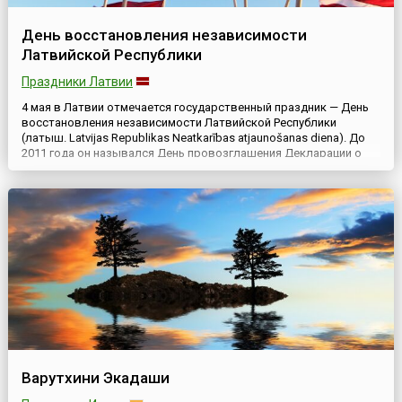
День восстановления независимости
Латвийской Республики
Праздники Латвии
4 мая в Латвии отмечается государственный праздник — День
восстановления независимости Латвийской Республики
(латыш. Latvijas Republikas Neatkarības atjaunošanas diena). До
2011 года он назывался День провозглашения Декларации о
независимости Латвийской Республики (латыш. Latvijas
Republikas Neatkarības deklarācijas pasludināšanas diena), а затем
был переименован в «День восстановления независимос...
Варутхини Экадаши