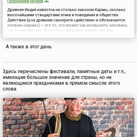
Праздники Индии
Древняя Индия известна не столько законом Кармы, сколько
высочайшими стандартами этики и поведения в обществе.
Действие (а на древнем санскрите «действие» и обозначается
словом «карма») — это то, что может как возвысить человека,
так и опустить его. Поскольку действие совершает сам
человек, его дальнейшая судьба в его собственных руках.Таким
образом, закон Кармы — это не фатализм, а научный по...
А также в этот день
Здесь перечислены фестивали, памятные даты и т.п.,
имеющие большое значение для страны, но не
являющиеся праздниками в прямом смысле этого
слова.