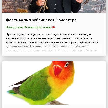
Фестиваль трубочистов Рочестера
Праздники Великобритании
Чумазый, но никогда не унывающий человек с лестницей,
веревками и метелками весело оглядывает с черепичной
крыши город — таким остается в памяти образ трубочиста из
детских сказок. В давние времена ремесло трубочиста
окутывала некая таинственность. Ходили легенды о богатых
джентльменах, которые теряли своих детей и после долгих лет
безутешного горя находили их среди трубочистов. Истории
окруж...