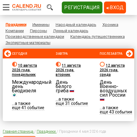
РЕГИСТРАЦИЯ
ВХОД
Праздники
Именины
Народный календарь
Хроника
Компании
Персоны
Лунный календарь
Производственные календари
Календарь путешественника
Экспертные материалы
СЕГОДНЯ
ЗАВТРА
ПОСЛЕЗАВТРА
10 августа
11 августа
12 августа
2026 года,
2026 года,
2026 года,
понедельник
вторник
среда
Международный
День
День
день
белого
Военно-
биодизеля
гриба
воздушных
сил России
...а также
...а также
еще 31 событие
еще 41 событие
...а также
еще 43 события
Главная страница
/
Праздники
/
Праздники 4 мая 2026 года