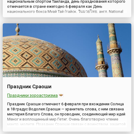
национальным спортом Таиланда, день празднования которого
отмечается в стране ежегодно 6 февраля как День
национального бокса Муай Тай (тайск. วันมวยไทย, англ. National
Muay Thai Day). Он ещё известен как тайский бокс.Название
произошло от сочетания слов mavya (санскр.) и Thai,
произошедшего от слова Tai, и в переводе означает
«Искусство восьм...
Праздник Сраоши
Праздники зороастризма
Праздник Сраоши отмечают 6 февраля при вхождении Солнца
в 18 градус Водолея.Сраоши — хранитель слова, с ним связана
мистерия Благого Слова, он проводник, соединяющий мир идей
Меног и воплощенный мир Гетиг. Очень благотворно чтение
мантр, молитв. Праздник Сраоши связан с воинством, защитой
справедливости, борьбой с темными силами, которых