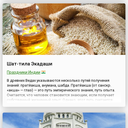
разгоняет предрассветный крик петуха — Сраоши. Это д...
Шат-тила Экадаши
Праздники Индии
В древних Ведах указываются несколько путей получения
знаний: пратйакша, анумана, шабда. Пратйакша (от санскр.
«акша» — глаз) — это путь эмпирического знания, путь опыта.
Считается, что человек становится знающим, если получает
собственный жизненный опыт. Однако, этот путь считается
несовершенным, поскольку с помощью ограниченных и
обусловленных чувств (относительное) нельзя получить
абсолютное пр...