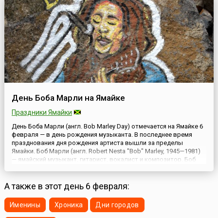
День Боба Марли на Ямайке
Праздники Ямайки
День Боба Марли (англ. Bob Marley Day) отмечается на Ямайке 6
февраля — в день рождения музыканта. В последнее время
празднования дня рождения артиста вышли за пределы
Ямайки. Боб Марли (англ. Robert Nesta "Bob" Marley, 1945—1981)
— ямайский музыкант, гитарист, вокалист и композитор. Боб
Марли родился в бедной семье в сельском районе на Ямайке,
умер от рака в Майами в возрасте 36 лет.Несмо...
А также в этот день 6 февраля:
Именины
Хроника
Дни городов