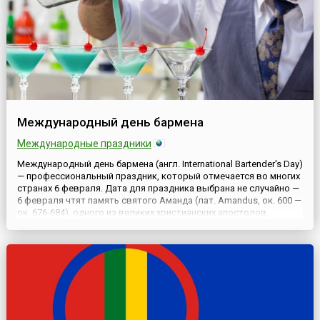
Международный день бармена
Международные праздники
Международный день бармена (англ. International Bartender's Day)
— профессиональный праздник, который отмечается во многих
странах 6 февраля. Дата для праздника выбрана не случайно —
6 февраля чтят память святого Аманда (лат. Amandus, ок. 600 —
ок. 676-684), одного из великих христианских апостолов,
который считается покровителем виноделов, пивоваров,
торговцев, а также рестораторов и барменов...