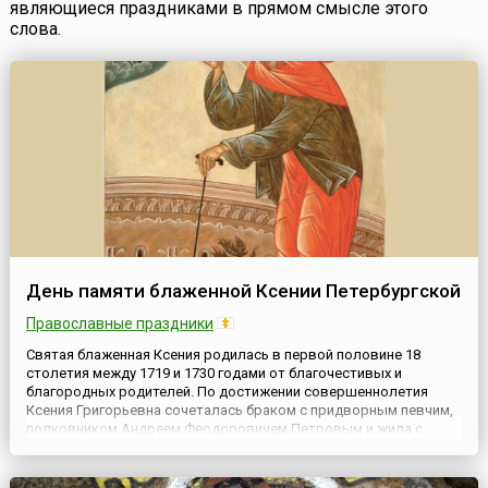
являющиеся праздниками в прямом смысле этого
слова.
День памяти блаженной Ксении Петербургской
Православные праздники
Святая блаженная Ксения родилась в первой половине 18
столетия между 1719 и 1730 годами от благочестивых и
благородных родителей. По достижении совершеннолетия
Ксения Григорьевна сочеталась браком с придворным певчим,
полковником Андреем Феодоровичем Петровым и жила с
супругом в Санкт-Петербурге. Но недолго судил Господь
молодой чете идти вместе по жизненному пути — ангел смерти
разлучил их: Андре...