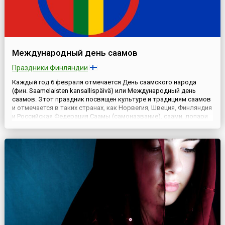
Международный день саамов
Праздники Финляндии
Каждый год 6 февраля отмечается День саамского народа
(фин. Saamelaisten kansallispäivä) или Международный день
саамов. Этот праздник посвящен культуре и традициям саамов
и отмечается в таких странах, как Норвегия, Швеция, Финляндия
и Российская Федерация.Саамы (самоназвание), саами, лопари
— народ в Норвегии, насчитывающий примерно 40 тысяч
человек, в Швеции — 18 тысяч человек, в Финляндии — ...