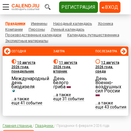
РЕГИСТРАЦИЯ
ВХОД
Праздники
Именины
Народный календарь
Хроника
Компании
Персоны
Лунный календарь
Производственные календари
Календарь путешественника
Экспертные материалы
СЕГОДНЯ
ЗАВТРА
ПОСЛЕЗАВТРА
10 августа
11 августа
12 августа
2026 года,
2026 года,
2026 года,
понедельник
вторник
среда
Международный
День
День
день
белого
Военно-
биодизеля
гриба
воздушных
сил России
...а также
...а также
еще 31 событие
еще 41 событие
...а также
еще 43 события
Главная страница
/
Праздники
/
Праздники 6 февраля 2026 года