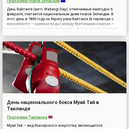
Праздники Новой Зеландии
День Вайтанги (англ. Waitangi Day), отмечаемый ежегодно 6
февраля, считается национальным днем Новой Зеландии. В
этот день в 1840 году на берегу реки Вайтанги (в переводе с
маорийского — шумные воды) между британцами и маори —
коренным народом Новой Зеландии — был подписан Договор
Вайтанги (англ. Treaty of Waitangi). Договор, навсегда посеявший
трения между маори и европейскими поселенцами. Ис...
День национального бокса Муай Тай в
Таиланде
Праздники Таиланда
Муай Тай — вид боксерского искусства, являющегося