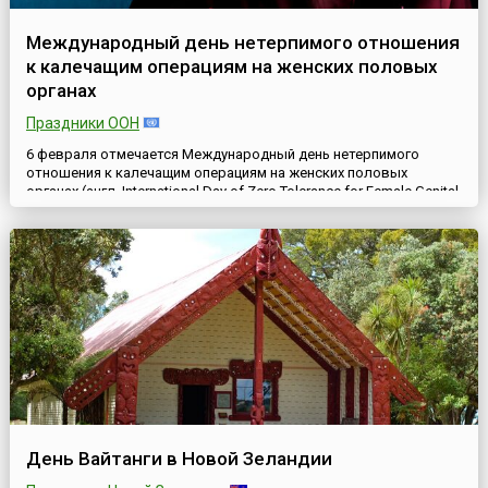
Международный день нетерпимого отношения
к калечащим операциям на женских половых
органах
Праздники ООН
6 февраля отмечается Международный день нетерпимого
отношения к калечащим операциям на женских половых
органах (англ. International Day of Zero Tolerance for Female Genital
Mutilation) – ежегодная международная инициатива,
учреждённая для привлечения внимания к одной из наиболее
разрушительных форм нарушения прав женщин и девочек. День
служит повышению осведомлённости и мобилизации
сообществ и при...
День Вайтанги в Новой Зеландии