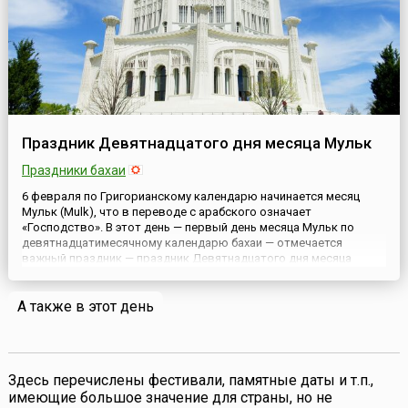
Праздник Девятнадцатого дня месяца Мульк
Праздники бахаи
6 февраля по Григорианскому календарю начинается месяц
Мульк (Mulk), что в переводе с арабского означает
«Господство». В этот день — первый день месяца Мульк по
девятнадцатимесячному календарю бахаи — отмечается
важный праздник — праздник Девятнадцатого дня месяца
Мульк.Праздники Девятнадцатого Дня в общине бахаи, хотя и
имеют заданный порядок проведения, тем не менее,
А также в этот день
открывают широкие возмож...
Здесь перечислены фестивали, памятные даты и т.п.,
имеющие большое значение для страны, но не