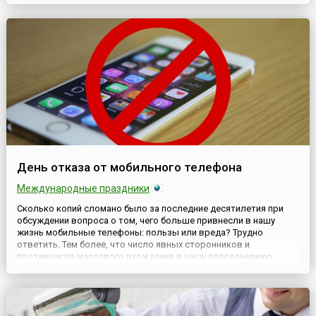
безопасного Интернета. Она касается актуальных проблем в
сфере защиты п...
День отказа от мобильного телефона
Международные праздники
Сколько копий сломано было за последние десятилетия при
обсуждении вопроса о том, чего больше привнесли в нашу
жизнь мобильные телефоны: пользы или вреда? Трудно
ответить. Тем более, что число явных сторонников и
противников массового вхождения в нашу повседневную
жизнь мобильной связи и мобильных телефонов велико, а
аргументы каждой из сторон в защиту своей точки зрения
кажутся вполне объективным...