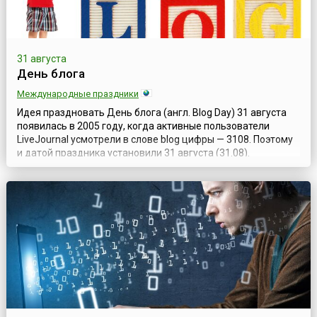
31 августа
День блога
Международные праздники
Идея праздновать День блога (англ. Blog Day) 31 августа
появилась в 2005 году, когда активные пользователи
LiveJournal усмотрели в слове blog цифры — 3108. Поэтому
и датой праздника установили 31 августа (31.08).
Инициаторы Дня блога призывают посвятить его
знакомству с товарищами из разных стран и с разными
интересами. Для этого предлагается написать короткие
рецензии о пяти разных блогах и 3...