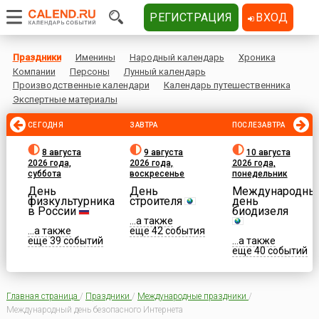
РЕГИСТРАЦИЯ
ВХОД
Праздники
Именины
Народный календарь
Хроника
Компании
Персоны
Лунный календарь
Производственные календари
Календарь путешественника
Экспертные материалы
СЕГОДНЯ
ЗАВТРА
ПОСЛЕЗАВТРА
8 августа
9 августа
10 августа
2026 года,
2026 года,
2026 года,
суббота
воскресенье
понедельник
День
День
Международны
физкультурника
строителя
день
в России
биодизеля
...а также
...а также
еще 42 события
еще 39 событий
...а также
еще 40 событий
Главная страница
/
Праздники
/
Международные праздники
/
Международный день безопасного Интернета