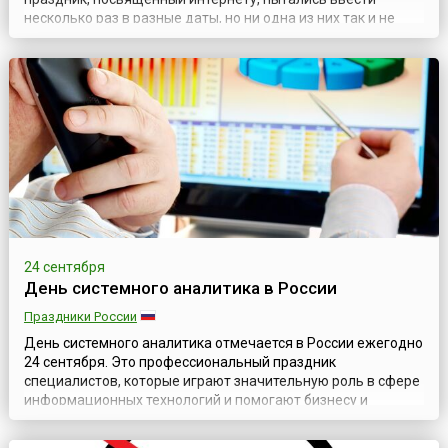
несколько раз в разные даты, но ни одна из них так и не
стала традиционной. В России же «прижилась» дата 30
сентября.Все началось с того, что в 1998 году московская
фирма IT Infoart Stars разослала фирмам и организациям
предложение поддержать ин...
24 сентября
День системного аналитика в России
Праздники России
День системного аналитика отмечается в России ежегодно
24 сентября. Это профессиональный праздник
специалистов, которые играют значительную роль в сфере
информационных технологий и помогают бизнесу и
разработчикам понимать друг друга. В настоящее время
День системного аналитика всё чаще упоминается в