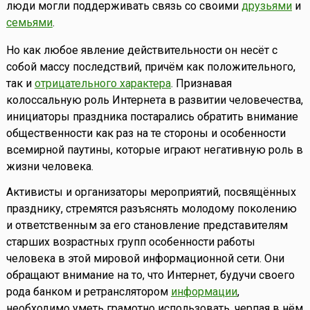
люди могли поддерживать связь со своими
друзьями
и
семьями
.
Но как любое явление действительности он несёт с
собой массу последствий, причём как положительного,
так и
отрицательного характера
. Признавая
колоссальную роль Интернета в развитии человечества,
инициаторы праздника постарались обратить внимание
общественности как раз на те стороны и особенности
всемирной паутины, которые играют негативную роль в
жизни человека.
Активисты и организаторы мероприятий, посвящённых
празднику, стремятся разъяснять молодому поколению
и ответственным за его становление представителям
старших возрастных групп особенности работы
человека в этой мировой информационной сети. Они
обращают внимание на то, что Интернет, будучи своего
рода банком и ретранслятором
информации
,
необходимо уметь грамотно использовать, черпая в нём