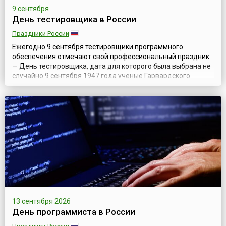
9 сентября
День тестировщика в России
Праздники России
Ежегодно 9 сентября тестировщики программного
обеспечения отмечают свой профессиональный праздник
— День тестировщика, дата для которого была выбрана не
случайно.9 сентября 1947 года ученые Гарвардского
университета, тестировавшие вычислительную машину
Mark II Aiken Relay Calculator, нашли мотылька, застрявшего
между контактами электромеханического реле.
Проделанная работа требовала описан...
13 сентября 2026
День программиста в России