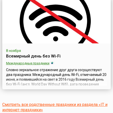
корпоративных календарях, медиа и профессиональных
сообществах, подчёркивая значимость профессии. ...
8 ноября
Всемирный день без Wi-Fi
Международные праздники
Словно зеркальное отражение друг друга сосуществуют
два праздника: Международный день Wi-Fi, отмечаемый 20
июня, и появившийся на свет в 2016 году Всемирный день
без Wi-Fi (англ. World Day Without Wifi), дата проведения
которого установлена на 8 ноября. Многие технологии,
прочно вошедшие в повседневную жизнь людей,
вызывают немало опасений, связанных с влиянием
прогрессивных тенденций на здоро...
Смотреть все родственные праздники из раздела «IT и
интернет-праздники»