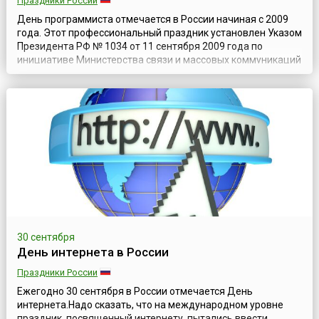
Праздники России
День программиста отмечается в России начиная с 2009
года. Этот профессиональный праздник установлен Указом
Президента РФ № 1034 от 11 сентября 2009 года по
инициативе Министерства связи и массовых коммуникаций
Российской Федерации и празднуется на 256-й день года —
13 сентября, а если год високосный — 12 сентября. Число
256 выбрано потому, что это количество целых чисел,
которое можно выразит...
30 сентября
День интернета в России
Праздники России
Ежегодно 30 сентября в России отмечается День
интернета.Надо сказать, что на международном уровне
праздник, посвященный интернету, пытались ввести