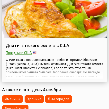
в сан и помаз...
Дни гигантского омлета в США
Праздники США
С 1985 года в первые выходные ноября в городе Аббевилле
(штат Луизиана, США) жители отмечают Дни гигантского омлета
(англ. Giant Omelette Celebration).Говорят, что страстным
поклонником омлета был сам Наполеон Бонапарт. По легенде,
как-то раз Наполеон с товарищами остановился на ночлег в
местечке Бессьер, где его и угостили местным лакомством под
названием «курочкин дар».Распробовав «дар»,...
А также в этот день 4 ноября:
Именины
Хроника
Дни городов
Все события