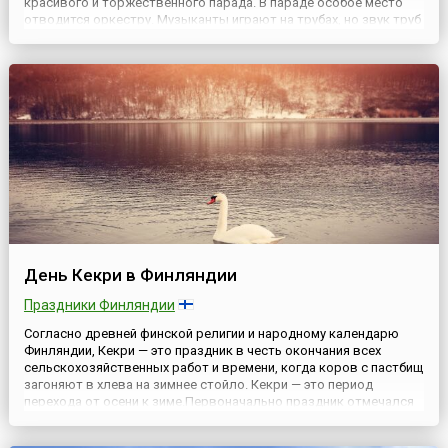
красивого и торжественного парада. В параде особое место
отводится оркестру. Музыканты играют на трубах, но звук труб
перебивают барабаны, которых в этот день невероятно много.
Непривыкшие к таким увеселениям туристы в шутку говоря...
День Кекри в Финляндии
Праздники Финляндии
Согласно древней финской религии и народному календарю
Финляндии, Кекри — это праздник в честь окончания всех
сельскохозяйственных работ и времени, когда коров с пастбищ
загоняют в хлева на зимнее стойло. Кекри — это период
перехода от осени к зиме.Первоначально праздник отмечался
29 сентября в День святого архангела Михаила, но позднее был
перемещен на 1 ноября — День всех святых. Также в нек...