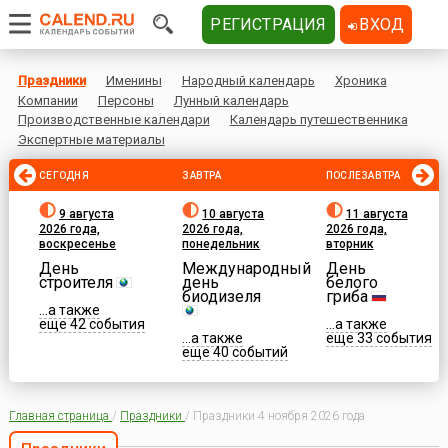
РЕГИСТРАЦИЯ
ВХОД
Праздники
Именины
Народный календарь
Хроника
Компании
Персоны
Лунный календарь
Производственные календари
Календарь путешественника
Экспертные материалы
СЕГОДНЯ
ЗАВТРА
ПОСЛЕЗАВТРА
9 августа
10 августа
11 августа
2026 года,
2026 года,
2026 года,
воскресенье
понедельник
вторник
День
Международный
День
строителя
день
белого
биодизеля
гриба
...а также
еще 42 события
...а также
...а также
еще 33 события
еще 40 событий
Главная страница
/
Праздники
/
Праздники 4 ноября 2026 года