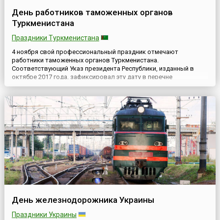
День работников таможенных органов
Туркменистана
Праздники Туркменистана
4 ноября свой профессиональный праздник отмечают
работники таможенных органов Туркменистана.
Соответствующий Указ президента Республики, изданный в
октябре 2017 года, зафиксировал эту дату в перечне
профессиональных праздников Туркменистана без
предоставления выходного дня.Официально называющий себя
нейтральным, Туркменистан считается одним из наиболее
«закрытых» государств мира. Это не совсем...
День железнодорожника Украины
Праздники Украины