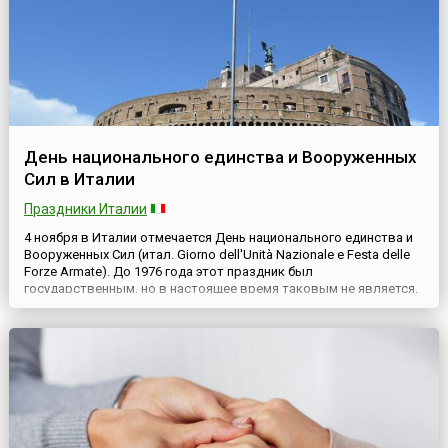
День национального единства и Вооруженных
Сил в Италии
Праздники Италии
4 ноября в Италии отмечается День национального единства и
Вооруженных Сил (итал. Giorno dell'Unità Nazionale e Festa delle
Forze Armate). До 1976 года этот праздник был
государственным, но в настоящее время таковым не является,
хотя и установлен законом. Он посвящен памяти всех павших за
Родину.Впервые День национального единства был введен в
1922 году и назывался Годовщиной победы в Первой м...