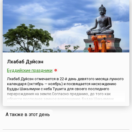
Лхабаб Дуйсэн
Буддийские праздники
Лхабаб Дуйсэн отмечается в 22-й день девятого месяца лунного
календаря (октябрь — ноябрь) и посвящается нисхождению
Будды Шакьямуни с неба Тушита для своего последнего
перерождения на земле.Согласно преданию, до того как
обрести последнее земное воплощение, Будда Шакьямуни
находился на небе Тушита (тиб. Гандэн, букв. «Сад Радости»).
Тушита — четвертое небо, где обитают все бодхисаттвы до
А также в этот день
того,...