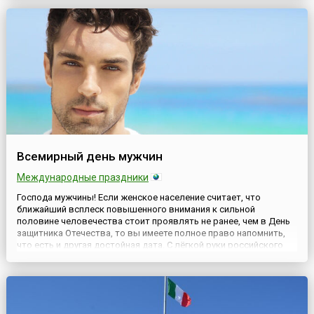
РФ приняла одновременно в трех чтениях поправки в
Федеральный закон «О...
Всемирный день мужчин
Международные праздники
Господа мужчины! Если женское население считает, что
ближайший всплеск повышенного внимания к сильной
половине человечества стоит проявлять не ранее, чем в День
защитника Отечества, то вы имеете полное право напомнить,
что есть и другая достойная дата. С лёгкой руки российского
политика Михаила Горбачёва в 2000 году с мужской
«дискриминацией» было покончено, и мировая общественность
стала отме...