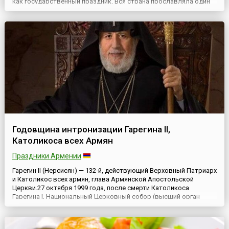
как государственный праздник. Вся страна прославляла один
из самых любимых Казанский образ Богородицы, которая
явила свое чудесное заступничество за Русь во время
Смутного времени.В 1737 году чтимый образ Казанской иконы
Бож...
Годовщина интронизации Гарегина II,
Католикоса всех Армян
Праздники Армении
Гарегин II (Нерсисян) — 132-й, действующий Верховный Патриарх
и Католикос всех армян, глава Армянской Апостольской
Церкви.27 октября 1999 года, после смерти Католикоса
Гарегина I, Национальный Церковный собор (высший орган
управления) Армянской Апостольской Церкви избрал
архиепископа Гарегина Нерсесяна 132-м Патриархом и
Католикосом всех армян. Гарегин II Нерсисян был рукоположен