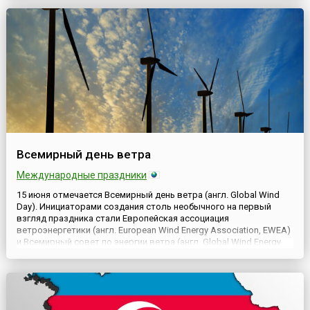
Elder Abuse Awareness Day). Начиная с этого момента, 15 июня
ежегодно отмечается эта международная дата, когда весь мир
высказывает свое несогласие со злоупотреблениями в
отношении предс...
Всемирный день ветра
Международные праздники
15 июня отмечается Всемирный день ветра (англ. Global Wind
Day). Инициаторами создания столь необычного на первый
взгляд праздника стали Европейская ассоциация
ветроэнергетики (англ. European Wind Energy Association, EWEA)
и Всемирный совет по энергии ветра (англ. Global Wind Energy
Council, GWEC). А его цель — привлечение внимания
общественности (в первую очередь, представителей
энергетически...