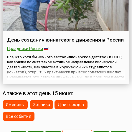
День создания юннатского движения в России
Праздники России
Все, кто хотя бы немного застал «пионерское детство» в СССР,
наверняка помнят такое активное направление пионерской
деятельности, как участие в кружках юных натуралистов
(юннатов), открытых практически при всех советских школах.
Оказывается, это детское движение не ушло в прошлое вместе
с пионерией, а развивается в России и сейчас. Днем создания
юннатского движения считается 15 июня 1918 года,...
А также в этот день 15 июня:
Именины
Хроника
Дни городов
Все события