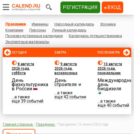
РЕГИСТРАЦИЯ
ВХОД
Праздники
Именины
Народный календарь
Хроника
Компании
Персоны
Лунный календарь
Производственные календари
Календарь путешественника
Экспертные материалы
СЕГОДНЯ
ЗАВТРА
ПОСЛЕЗАВТРА
8 августа
9 августа
10 августа
2026 года,
2026 года,
2026 года,
суббота
воскресенье
понедельник
День
День
Международны
физкультурника
строителя
день
в России
биодизеля
...а также
...а также
еще 42 события
еще 39 событий
...а также
еще 40 событий
Главная страница
/
Праздники
/
Праздники 15 июня 2026 года