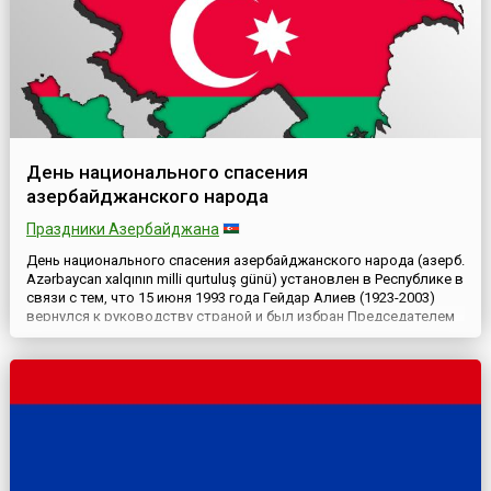
День национального спасения
азербайджанского народа
Праздники Азербайджана
День национального спасения азербайджанского народа (азерб.
Azərbaycan xalqının milli qurtuluş günü) установлен в Республике в
связи с тем, что 15 июня 1993 года Гейдар Алиев (1923-2003)
вернулся к руководству страной и был избран Председателем
Верховного Совета Азербайджана. А в июне 1997 года Милли
Меджлис Республики (Парламент Азербайджана) объявил этот
день государственным праздником и выходны...