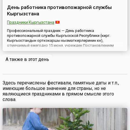
День работника противопожарной службы
Кыргызстана
Праздники Кыргызстана
Профессиональный праздник — День работника
противопожарной службы Кыргызской Республики (кирг.
Кыргызстандын орткокаршы кызматкерлеринин күнү),
отмечаемый ежегодно 15 июня, учрежден Постановлением
Правительства страны № 795 от 28 октября 1994 года.Дата для
праздника выбрана, принимая во внимание ходатайство
А также в этот день
Министерства внутренних дел Республики и учитывая, что 15
июня 1926 года впервые на тер...
Здесь перечислены фестивали, памятные даты и т.п.,
имеющие большое значение для страны, но не
являющиеся праздниками в прямом смысле этого
слова.