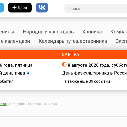
енины
Народный календарь
Хроника
Компа
е календари
Календарь путешественника
Эксп
ЗАВТРА
6 года, пятница
8 августа 2026 года, суббот
 день пива
День физкультурника в Росси
 события
...а также еще 39 событий
ики
/
Праздники 11 июня 2026 года