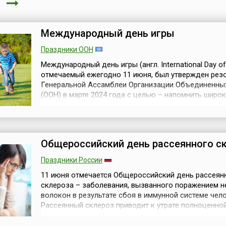
я
Международный день игры
Праздники ООН
Международный день игры (англ. International Day of 
отмечаемый ежегодно 11 июня, был утвержден рез
Генеральной Ассамблеи Организации Объединенны
(ООН) в марте 2024 года с целью – напомнить широ
общественности о важности игр в жизни каждого ч
и о необходимости поощрения игр для людей всех
возрастов.С инициативой учреждения такой даты в
заместитель министра ...
Общероссийский день рассеянного с
Праздники России
11 июня отмечается Общероссийский день рассеян
склероза – заболевания, вызванного поражением н
волокон в результате сбоя в иммунной системе чело
Рассеянный склероз приводит к утрате полноценно
функциональности человеческого организма, сбоям
неврологии и поведении человека. Это серьёзное