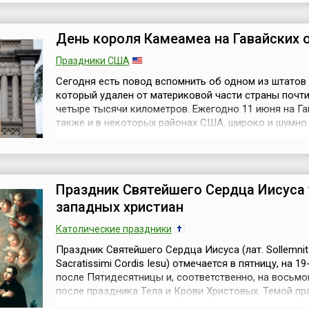
заболевание способно поразить не только в прекл
возрасте, но и в период активной жизн...
День короля Камеамеа на Гавайских 
Праздники США
Сегодня есть повод вспомнить об одном из штатов
который удален от материковой части страны почти
четыре тысячи километров. Ежегодно 11 июня на Гав
также и в некоторых районах США, широко и шумно
отмечают один из старейших государственных пра
— День короля Камеамеа (англ. King Kamehameha Da
праздник был провозглашен в 1871 году королем К
V в честь своего вели...
Праздник Святейшего Сердца Иисуса 
западных христиан
Католические праздники
Праздник Святейшего Сердца Иисуса (лат. Sollemnit
Sacratissimi Cordis Iesu) отмечается в пятницу, на 19
после Пятидесятницы и, соответственно, на восьмо
после праздника Тела и Крови Христовых. Темой п
является любовь Бога, явленная нам в сердце Его,