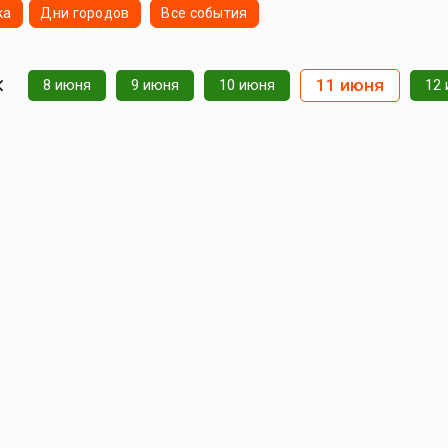
ка
Дни городов
Все события
11 июня
8 июня
9 июня
10 июня
12