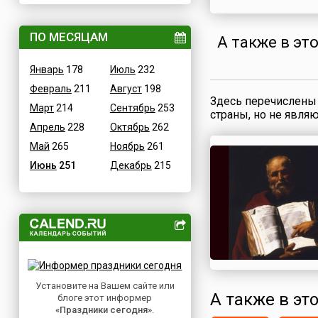
ВОВ
Дания
Водные
ПО МЕСЯЦАМ
Египет
А также в эт
Гастрономические
Зимбабве
Январь
178
Июль
232
Детские
Израиль
Февраль
211
Август
198
В честь икон
Индия
Здесь перечислены 
Март
214
Сентябрь
253
Дни памяти святых
страны, но не явля
Иордания
Апрель
228
Октябрь
262
Конституционные
Ирак
Май
265
Ноябрь
261
Культурные
Иран
Июнь
251
Декабрь
215
Масс-медийные
Ирландия
Молодежные
Исландия
Научно-технические
Испания
Независимые
Италия
Необычные
Йемен
Природные
Казахстан
Медицинские
Установите на Вашем сайте или
Камерун
А также в эт
блоге этот информер
Посты
Канада
«Праздники сегодня»
.