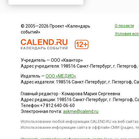
Нигерия
Нидерланды
Новая Зеландия
О проекте
© 2005—2026 Проект «Календарь
Норвегия
событий»
Условия исп
ОАЭ
Оман
Пакистан
Учредитель — ООО «Квантор»
Палестина
Адрес учредителя: 198516 Санкт-Петербург, г. Петергоф, Са
Панама
Издатель —
ООО «МЕДИО»
Перу
Адрес издателя: 198516 Санкт-Петербург, г. Петергоф, Санк
Польша
Главный редактор - Комарова Мария Сергеевна
Португалия
Адрес редакции:
198516
Санкт-Петербург, г. Петергоф
,
Са
Телефон:
+7 812 640-06-60
Румыния
Электронная почта:
askme@calend.ru
США
Использование любой информации CALEND.RU на веб-сайтах 
Саудовская Аравия
Использование информации сайта в оффлайн-СМИ (радио, тел
Сербия