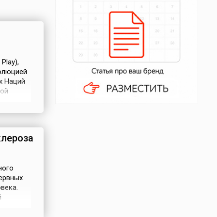
Play),
олюцией
х Наций
кой
еловека
ыступил
клероза
ного
ервных
века.
й
 в