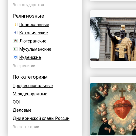
Азербайджан
Все государства
Албания
Религиозные
Аргентина
Православные
Армения
Католические
Афганистан
Лютеранские
Багамы
Мусульманские
Бахрейн
Иудейские
Бельгия
Буддийские
Все религии
Болгария
Индуизм
По категориям
Босния
Бахаи
Профессиональные
Бразилия
Зороастризм
Международные
Великобритания
Славянские
ООН
Венгрия
Языческие
Деловые
Вьетнам
Дни воинской славы России
Германия
Армейские
Все категории
Греция
Величественные
Грузия