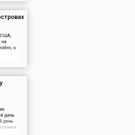
онном
островах
 США,
 на
айях, а
здников
y).Этот
амеамеа
у
as
-й день
й день
раздника