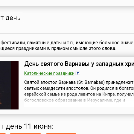
благодарность за нее и дарованное спасение. Имен
является источником искупленной и дающей искуп
милосердной и цели...
от день
фестивали, памятные даты и т.п., имеющие большое значе
ющиеся праздниками в прямом смысле этого слова.
День святого Варнавы у западных хр
Католические праздники
Святой апостол Варнава (St. Barnabas) принадлежит
святых семидесяти апостолов. Он родился в богато
еврейской семье из рода левитов на Кипре, получи
богословское образование в Иерусалиме, где и
познакомился с Савлом, впоследствии ставшим ап
Павлом. Первоначальное имя Варнавы было Иосиф.
Прозвище же Варнава, что значит «сын утешения», 
получил за свою доброту и милосердие. ...
от день 11 июня: