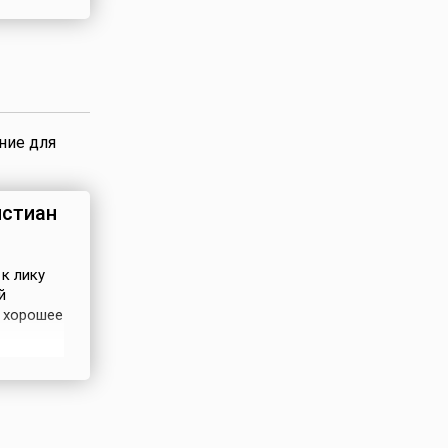
но Иисус
ление
ние для
истиан
 к лику
й
л хорошее
остолом
он