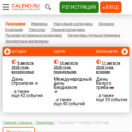
РЕГИСТРАЦИЯ
ВХОД
Праздники
Именины
Народный календарь
Хроника
Компании
Персоны
Лунный календарь
Производственные календари
Календарь путешественника
Экспертные материалы
СЕГОДНЯ
ЗАВТРА
ПОСЛЕЗАВТРА
9 августа
10 августа
11 августа
2026 года,
2026 года,
2026 года,
воскресенье
понедельник
вторник
День
Международный
День
строителя
день
белого
биодизеля
гриба
...а также
еще 42 события
...а также
...а также
еще 33 события
еще 40 событий
Главная страница
/
Праздники
/
Праздники 7 октября 2026 года