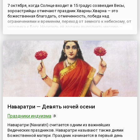
7 октября, когда Солнце входит в 15 градус созвездия Весы,
зороастрийцы отмечают праздник Хварны.Хварна — это
божественная благодать, отмеченность, победа над
ограничениями и временем, переход от земного к небесному, от
человека к Богу. Носитель её должен выполнить миссию —
какое-то божественное предначертание, назначенное именно
ему. У зороастрийцев подробно разработана система
признаков нали...
Наваратри — Девять ночей осени
Праздники индуизма
Наваратри (Navaratri) считается одним из важнейших
Ведических праздников. Наваратри называют также днями
Божественной матери. Праздник начинается в первый день