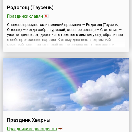
Родогощ (Таусень)
Праздники славян
Славяне праздновали великий праздник — Родогощ (Таусень,
Овсень) — когда собран урожай, осеннее солнце — Световит —
уже не припекает, деревья готовятся к зимнему сну, сбрасывая
с себя прекрасные наряды. К этому дню пекли огромный
медовый пирог, за который после зачина прятался жрец и
спрашивал: «Видите ли вы меня?».Если собравшиеся отвечали
утвердительно, то жрец произносил пожелание: на с...
Праздник Хварны
Праздники зороастризма