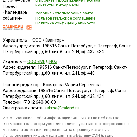
О проекте
Продвижение
Реклама
© 2005—2026
Контакты
Информеры
Проект
«Календарь
Условия использования сайта
событий»
Пользовательское соглашение
Политика конфиденциальности
Учредитель — ООО «Квантор»
Адрес учредителя: 198516 Санкт-Петербург, г. Петергоф, Санкт-
Петербургский пр., д.60, лит.А, ч.п. 2-Н, оф.432, 434
Издатель —
ООО «МЕДИО»
Адрес издателя: 198516 Санкт-Петербург, г. Петергоф, Санкт-
Петербургский пр., д.60, лит.А, ч.п. 2-Н, оф.440
Главный редактор - Комарова Мария Сергеевна
Адрес редакции:
198516
Санкт-Петербург, г. Петергоф
,
Санкт-
Петербургский пр., д.60, лит.А, ч.п. 2-Н, оф.432, 434
Телефон:
+7 812 640-06-60
Электронная почта:
askme@calend.ru
Использование любой информации CALEND.RU на веб-сайтах
возможно только при условии наличия у каждого скопированного
материала активной гиперссылки на страницу-источник.
Использование информации сайта в оффлайн-СМИ (радио,