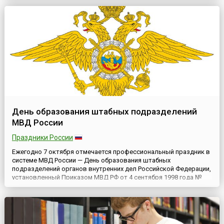
привычным материалом стоит большой труд миллионов людей
...
День образования штабных подразделений
МВД России
Праздники России
Ежегодно 7 октября отмечается профессиональный праздник в
системе МВД России — День образования штабных
подразделений органов внутренних дел Российской Федерации,
установленный Приказом МВД РФ от 4 сентября 1998 года №
557.Согласно данным отдела информации ГУВД, 7 октября 1918
года при Главном управлении рабоче-крестьянской милиции
НКВД были сформированы Инструкторский и Информационный
отделы....