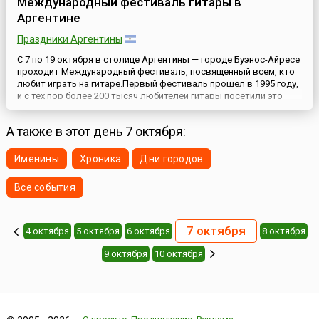
Международный фестиваль гитары в
Аргентине
Праздники Аргентины
С 7 по 19 октября в столице Аргентины — городе Буэнос-Айресе
проходит Международный фестиваль, посвященный всем, кто
любит играть на гитаре.Первый фестиваль прошел в 1995 году,
и с тех пор более 200 тысяч любителей гитары посетили это
впечатляющее событие. Фестиваль стал постепенно одним из
самых престижных событий подобного рода в мире. Сотни
А также в этот день 7 октября:
талантливых исполнителей — это в основном жите...
Именины
Хроника
Дни городов
Все события
7 октября
4 октября
5 октября
6 октября
8 октября
9 октября
10 октября