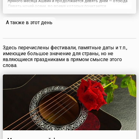
лунного месяца Ашвин и продолжается девять дней — отсюда
Девять ночей осени, во время которых почитается
Божественная Мать, или Богиня (Дэви).Божественная Мать
предстает Одним единым целым, но она почитается в трех
А также в этот день
формах — как Дурга, к...
Здесь перечислены фестивали, памятные даты и т.п.,
имеющие большое значение для страны, но не
являющиеся праздниками в прямом смысле этого
слова.