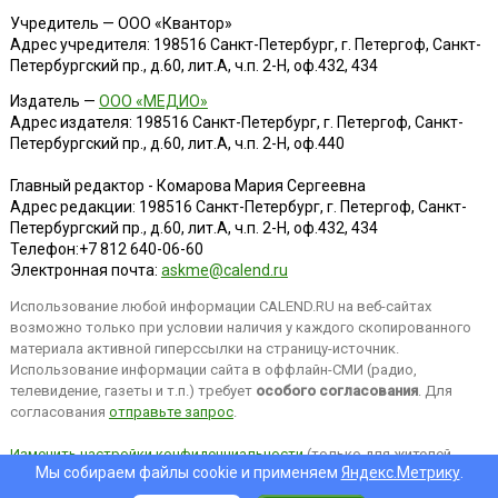
Учредитель — ООО «Квантор»
Адрес учредителя: 198516 Санкт-Петербург, г. Петергоф, Санкт-
Петербургский пр., д.60, лит.А, ч.п. 2-Н, оф.432, 434
Издатель —
ООО «МЕДИО»
Адрес издателя: 198516 Санкт-Петербург, г. Петергоф, Санкт-
Петербургский пр., д.60, лит.А, ч.п. 2-Н, оф.440
Главный редактор - Комарова Мария Сергеевна
Адрес редакции:
198516
Санкт-Петербург, г. Петергоф
,
Санкт-
Петербургский пр., д.60, лит.А, ч.п. 2-Н, оф.432, 434
Телефон:
+7 812 640-06-60
Электронная почта:
askme@calend.ru
Использование любой информации CALEND.RU на веб-сайтах
возможно только при условии наличия у каждого скопированного
материала активной гиперссылки на страницу-источник.
Использование информации сайта в оффлайн-СМИ (радио,
телевидение, газеты и т.п.) требует
особого согласования
. Для
согласования
отправьте запрос
.
Изменить настройки конфиденциальности
(только для жителей
Мы собираем файлы cookie и применяем
Яндекс.Метрику
.
EEA).