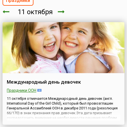
Праздники
11 октября
Международный день девочек
Праздники ООН
11 октября отмечается Международный день девочек (англ.
International Day of the Girl Child), который был провозглашен
Генеральной Ассамблеей ООН в декабре 2011 года (резолюция
66/170) в знак признания прав девочек.Эта дата призывает
сосредоточить внимание на необходимости решения проблем,
с которыми сталкиваются девочки во всем мире, и поощрять