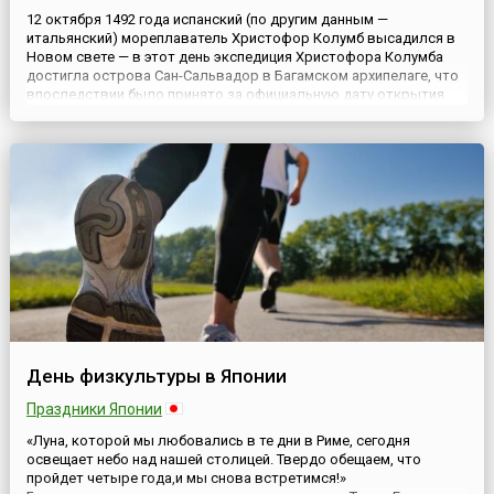
12 октября 1492 года испанский (по другим данным —
итальянский) мореплаватель Христофор Колумб высадился в
Новом свете — в этот день экспедиция Христофора Колумба
достигла острова Сан-Сальвадор в Багамском архипелаге, что
впоследствии было принято за официальную дату открытия
Америки.Хотя в большинстве других американских стран День
Колумба (англ. Columbus Day) отмечается 12 октября (что
логич...
День физкультуры в Японии
Праздники Японии
«Луна, которой мы любовались в те дни в Риме, сегодня
освещает небо над нашей столицей. Твердо обещаем, что
пройдет четыре года,и мы снова встретимся!»