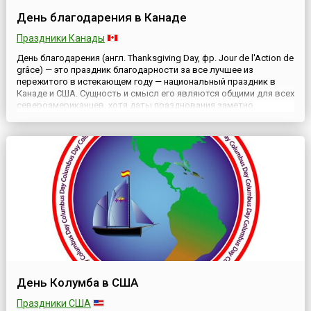
День благодарения в Канаде
Праздники Канады
День благодарения (англ. Thanksgiving Day, фр. Jour de l'Action de
grâce) — это праздник благодарности за все лучшее из
пережитого в истекающем году — национальный праздник в
Канаде и США. Сущность и смысл его являются общими для всех
североамериканцев, хотя даты празднования заметно
разнесены по времени: в Канаде это второй понедельник
октября, а в США — четвертый четверг ноября.История благ...
День Колумба в США
Праздники США