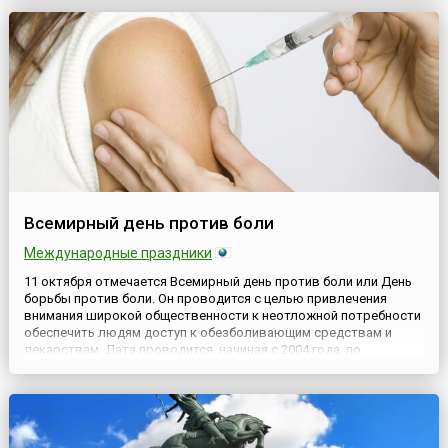
расширение прав и возможностей девочек и осущест...
Всемирный день против боли
Международные праздники
11 октября отмечается Всемирный день против боли или День
борьбы против боли. Он проводится с целью привлечения
внимания широкой общественности к неотложной потребности
обеспечить людям доступ к обезболивающим средствам и
лекарствам. Дата проводится, начиная с 2004 года, по
инициативе Всемирной организацией здравоохранения (ВОЗ) и
Международной ассоциации исследования боли (англ.
International...