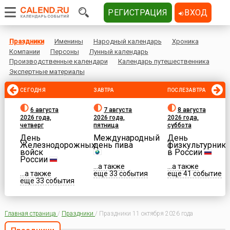
РЕГИСТРАЦИЯ
ВХОД
Праздники
Именины
Народный календарь
Хроника
Компании
Персоны
Лунный календарь
Производственные календари
Календарь путешественника
Экспертные материалы
СЕГОДНЯ
ЗАВТРА
ПОСЛЕЗАВТРА
6 августа
7 августа
8 августа
2026 года,
2026 года,
2026 года,
четверг
пятница
суббота
День
Международный
День
Железнодорожных
день пива
физкультурника
войск
в России
России
...а также
...а также
...а также
еще 33 события
еще 41 событие
еще 33 события
Главная страница
/
Праздники
/
Праздники 11 октября 2026 года