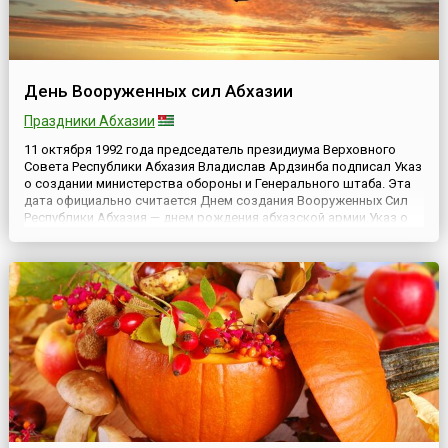
День Вооруженных сил Абхазии
Праздники Абхазии
11 октября 1992 года председатель президиума Верховного
Совета Республики Абхазия Владислав Ардзинба подписал Указ
о создании министерства обороны и Генерального штаба. Эта
дата официально считается Днем создания Вооруженных Сил
Республики Абхазия — днем рождения абхазской армии.Указ о
создании Вооруженных сил Абхазии был подписан в самый
разгар Отечественной войны народа Абхазии против грузин...