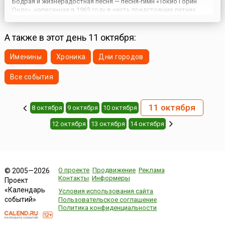
Бодрая и жизнерадостная песня — песня-гимн «Токио Горин
Ондо», написанная в 1963 году в честь предстоящих летних
Олимпийских игр в Токио, сопровождала не только Олимпиаду,
но стала и многолетним спортивным гимном. А государстве...
А также в этот день 11 октября:
Именины
Хроника
Дни городов
Все события
11 октября
8 октября
9 октября
10 октября
12 октября
13 октября
14 октября
О проекте
Продвижение
Реклама
© 2005—2026
Контакты
Информеры
Проект
«Календарь
Условия использования сайта
событий»
Пользовательское соглашение
Политика конфиденциальности