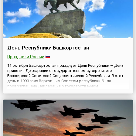
День Республики Башкортостан
Праздники России
11 октября Башкортостан празднует День Республики — День
принятия Декларации о государственном суверенитете
Башкирской Советской Социалистической Республики. В этот
день в 1990 году Верховным Советом республики была
провозглашена Декларация о государственном
суверенитете.День Республики является выходным в регионе, и
в этот день во всех городах и районах проходят праздничные
мероприятия — торж...