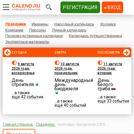
РЕГИСТРАЦИЯ
ВХОД
Праздники
Именины
Народный календарь
Хроника
Компании
Персоны
Лунный календарь
Производственные календари
Календарь путешественника
Экспертные материалы
СЕГОДНЯ
ЗАВТРА
ПОСЛЕЗАВТРА
9 августа
10 августа
11 августа
2026 года,
2026 года,
2026 года,
воскресенье
понедельник
вторник
День
Международный
День
строителя
день
белого
биодизеля
гриба
...а также
еще 42 события
...а также
...а также
еще 33 события
еще 40 событий
Главная страница
/
Праздники
/
Календарь праздников 2026