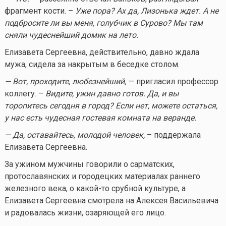
фрагмент кости. –
Уже пора? Ах да, Лизонька ждет. А не
подбросите ли вы меня, голубчик в Сурово? Мы там
сняли чудеснейший домик на лето.
Елизавета Сергеевна, действительно, давно ждала
мужа, сидела за накрытым в беседке столом.
— Вот, проходите, любезнейший,
— пригласил профессор
коллегу. –
Видите, ужин давно готов. Да, и вы
торопитесь сегодня в город? Если нет, можете остаться,
у нас есть чудесная гостевая комната на веранде.
— Да, оставайтесь, молодой человек,
– поддержала
Елизавета Сергеевна.
За ужином мужчины говорили о сарматских,
протославянских и городецких материалах раннего
железного века, о
какой-то
срубной культуре, а
Елизавета Сергеевна смотрела на Алексея Васильевича
и радовалась жизни, озаряющей его лицо.