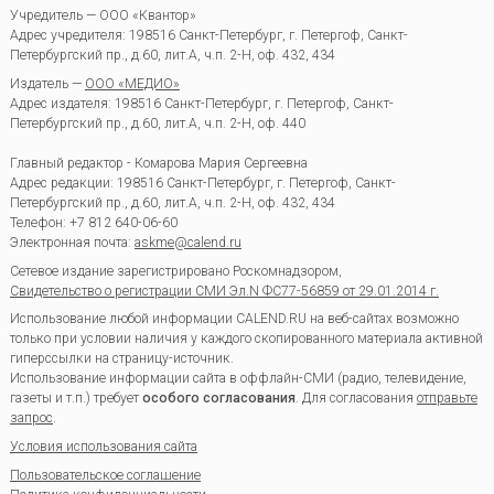
Учредитель — ООО «Квантор»
Адрес учредителя: 198516 Санкт-Петербург, г. Петергоф, Санкт-
Петербургский пр., д.60, лит.А, ч.п. 2-Н, оф. 432, 434
Издатель —
ООО «МЕДИО»
Адрес издателя: 198516 Санкт-Петербург, г. Петергоф, Санкт-
Петербургский пр., д.60, лит.А, ч.п. 2-Н, оф. 440
Главный редактор - Комарова Мария Сергеевна
Адрес редакции:
198516
Санкт-Петербург, г. Петергоф
,
Санкт-
Петербургский пр., д.60, лит.А, ч.п. 2-Н, оф. 432, 434
Телефон:
+7 812 640-06-60
Электронная почта:
askme@calend.ru
Сетевое издание зарегистрировано Роскомнадзором,
Свидетельство о регистрации СМИ Эл.N ФС77-56859 от 29.01.2014 г.
Использование любой информации CALEND.RU на веб-сайтах возможно
только при условии наличия у каждого скопированного материала активной
гиперссылки на страницу-источник.
Использование информации сайта в оффлайн-СМИ (радио, телевидение,
газеты и т.п.) требует
особого согласования
. Для согласования
отправьте
запрос
.
Условия использования сайта
Пользовательское соглашение