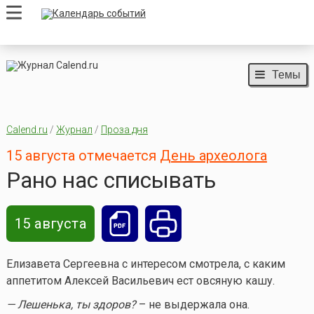
Темы
Calend.ru
/
Журнал
/
Проза дня
15 августа отмечается
День археолога
Рано нас списывать
15 августа
Елизавета Сергеевна с интересом смотрела, с каким
аппетитом Алексей Васильевич ест овсяную кашу.
— Лешенька, ты здоров?
– не выдержала она.