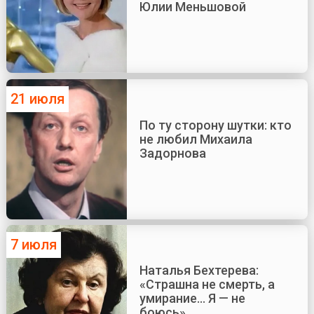
Юлии Меньшовой
21 июля
По ту сторону шутки: кто
не любил Михаила
Задорнова
7 июля
Наталья Бехтерева:
«Страшна не смерть, а
умирание... Я — не
боюсь»