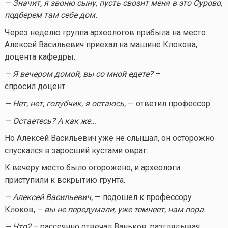
— Значит, я звоню сыну, пусть свозит меня в это Сурово,
подберем там себе дом.
Через неделю группа археологов прибыла на место.
Алексей Васильевич приехал на машине Клокова,
доцента кафедры.
— Я вечером домой, вы со мной едете?
–
спросил доцент.
— Нет, нет, голубчик, я остаюсь,
— ответил профессор.
— Остаетесь? А как же…
Но Алексей Васильевич уже не слышал, он осторожно
спускался в заросший кустами овраг.
К вечеру место было огорожено, и археологи
приступили к вскрытию грунта.
— Алексей Васильевич,
— подошел к профессору
Клоков, –
вы не передумали, уже темнеет, нам пора.
— Что?
– рассеянно отвечал Ваньков, разглядывая