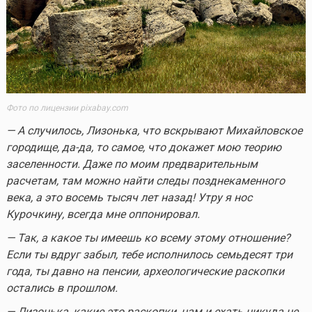
Фото по лицензии pixabay.com
— А случилось, Лизонька, что вскрывают Михайловское
городище, да-да, то самое, что докажет мою теорию
заселенности. Даже по моим предварительным
расчетам, там можно найти следы позднекаменного
века, а это восемь тысяч лет назад! Утру я нос
Курочкину, всегда мне оппонировал.
— Так, а какое ты имеешь ко всему этому отношение?
Если ты вдруг забыл, тебе исполнилось семьдесят три
года, ты давно на пенсии, археологические раскопки
остались в прошлом.
— Лизонька, какие это раскопки, нам и ехать никуда не