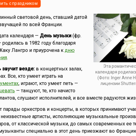
ить с праздником
инный световой день, ставший датой
 звучащей по всей Франции.
дата календаря —
День музыки
(фр.
 — родилась в 1982 году благодаря
Жаку Лангро и приурочена к
дню
ния
.
Эта романтичес
 звучит везде:
в концертных залах,
календаря родилась
ах. Все, кто умеет играть на
(Фото: Inger Anne H
ументах
, играют, кто умеет петь —
лицензии Shutter
цевать
— танцуют, те, кто начисто
лантов, слушают исполнителей, и все вместе радуются жиз
ят парады оркестров и концерты, в которых принимают уча
у неизвестные артисты, исполняющие музыкальные произ
ров, от классической музыки, до самых современных ее т
музыканты специально в этот день приезжают во Францию