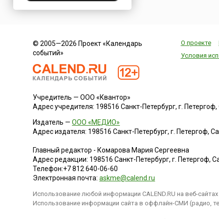
Молдова
Нигерия
Нидерланды
О проекте
© 2005—2026 Проект «Календарь
Новая Зеландия
событий»
Условия исп
Норвегия
ОАЭ
Оман
Учредитель — ООО «Квантор»
Пакистан
Адрес учредителя: 198516 Санкт-Петербург, г. Петергоф, Са
Палестина
Издатель —
ООО «МЕДИО»
Панама
Адрес издателя: 198516 Санкт-Петербург, г. Петергоф, Санк
Перу
Главный редактор - Комарова Мария Сергеевна
Польша
Адрес редакции:
198516
Санкт-Петербург, г. Петергоф
,
Са
Португалия
Телефон:
+7 812 640-06-60
Электронная почта:
askme@calend.ru
Румыния
Использование любой информации CALEND.RU на веб-сайтах 
США
Использование информации сайта в оффлайн-СМИ (радио, тел
Саудовская Аравия