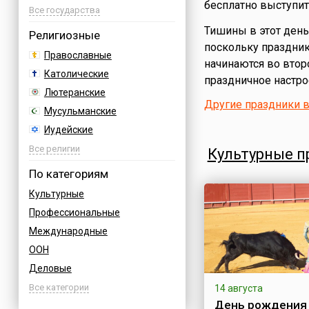
бесплатно выступить
Австрия
Все государства
Азербайджан
Тишины в этот день 
Религиозные
поскольку праздник
Албания
Православные
начинаются во второ
Аргентина
Католические
праздничное настрое
Армения
Лютеранские
Афганистан
Другие праздники 
Мусульманские
Багамы
Иудейские
Бахрейн
Буддийские
Все религии
Культурные п
Бельгия
Индуизм
По категориям
Болгария
Бахаи
Культурные
Босния
Зороастризм
Профессиональные
Бразилия
Славянские
Международные
Великобритания
Языческие
ООН
Венгрия
Деловые
Вьетнам
Дни воинской славы России
Все категории
14 августа
Германия
День рождения
Армейские
Греция