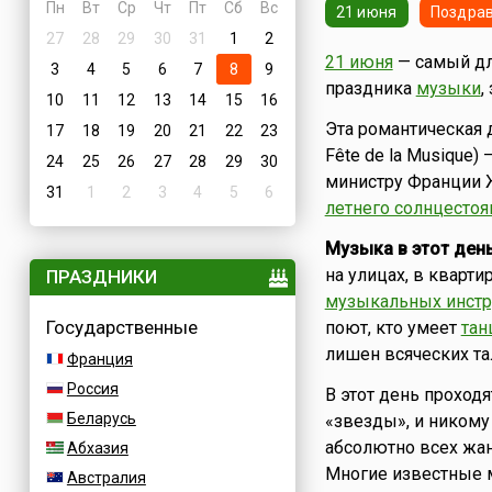
Пн
Вт
Ср
Чт
Пт
Сб
Вс
21 июня
Поздрав
27
28
29
30
31
1
2
21 июня
— самый дл
3
4
5
6
7
8
9
праздника
музыки
,
10
11
12
13
14
15
16
Эта романтическая 
17
18
19
20
21
22
23
Fête de la Musique)
24
25
26
27
28
29
30
министру Франции 
31
1
2
3
4
5
6
летнего солнцестоя
Музыка в этот день
на улицах, в квартир
ПРАЗДНИКИ
музыкальных инстр
Государственные
поют, кто умеет
тан
лишен всяческих та
Франция
Россия
В этот день проход
Беларусь
«звезды», и ником
абсолютно всех жан
Абхазия
Многие известные 
Австралия