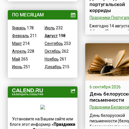
португальской
Величественные
Грузия
корриды
ВОВ
ПО МЕСЯЦАМ
Дания
Праздники Португал
Водные
Египет
Ежегодно 14 августа
Январь
178
Июль
232
Гастрономические
Зимбабве
Абиуле (Португалия
Февраль
211
Август
198
проходит праздник
Детские
Израиль
рождения португал
Март
214
Сентябрь
253
В честь икон
Индия
корриды, главное с
Апрель
228
Октябрь
262
Дни памяти святых
которого — сама кор
Иордания
старинных национа
Май
265
Ноябрь
261
Конституционные
Ирак
традициях. Коррида 
Июнь
251
Декабрь
215
Масс-медийные
Иран
Corrida de toros или 
Bullfighting) — это н
Молодежные
Ирландия
соревнование, а
Научно-технические
Исландия
удивительное сочет
6 сентября 2026
спорта и искусства,
Независимые
Испания
День белорусск
и мастерства, шоу и
письменности
Необычные
Италия
священнодействия 
Праздники Беларус
Природные
участием отчаянны
Йемен
смельчаков. Кабаль
Медицинские
День белорусской
Казахстан
Установите на Вашем сайте или
начи...
письменности (бело
Посты
Камерун
блоге этот информер «
Праздники
беларускага пісьмен