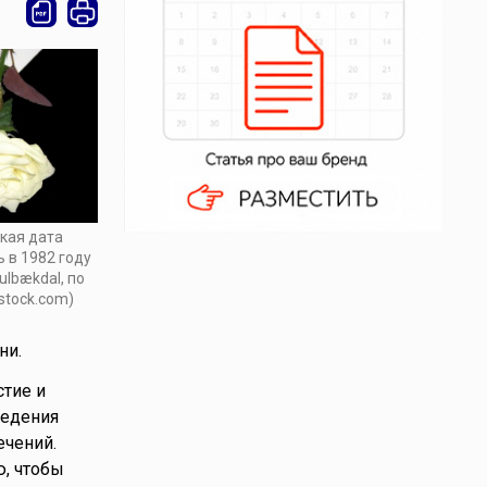
кая дата
 в 1982 году
ulbækdal, по
stock.com)
ни.
стие и
ведения
ечений.
, чтобы