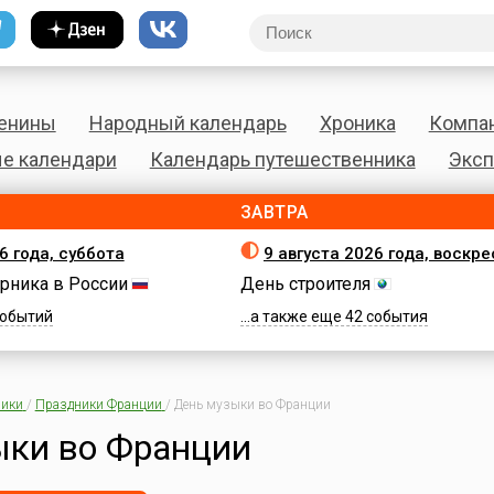
енины
Народный календарь
Хроника
Компа
е календари
Календарь путешественника
Эксп
ЗАВТРА
6 года, суббота
9 августа 2026 года, воскр
рника в России
День строителя
 событий
...а также еще 42 события
ики
/
Праздники Франции
/
День музыки во Франции
ыки во Франции