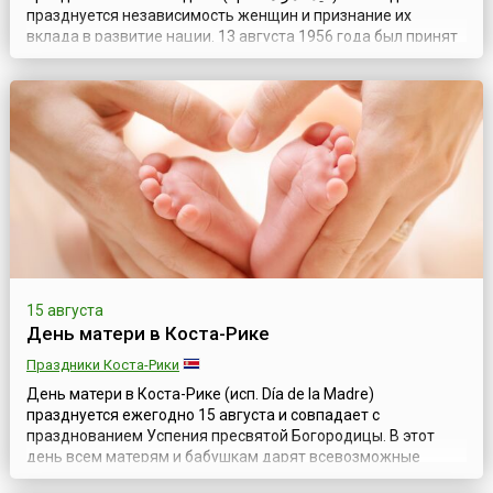
празднуется независимость женщин и признание их
вклада в развитие нации. 13 августа 1956 года был принят
Кодекс о личном статусе (CPS), признающий женщин
субъектами права. В честь этого события и был учрежден
национальный женский праздник.Данный документ дал
женщинам права и установил...
15 августа
День матери в Коста-Рике
Праздники Коста-Рики
День матери в Коста-Рике (исп. Día de la Madre)
празднуется ежегодно 15 августа и совпадает с
празднованием Успения пресвятой Богородицы. В этот
день всем матерям и бабушкам дарят всевозможные
подарки. Семьи собираются в доме у старших членов