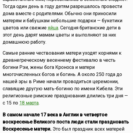
Тогда один день в году детям разрешалось провести
дома вместе с родителями. Обычно они приносили
матерям и бабушкам небольшие подарки — букетики
цветов или свежие
яйца
. Сегодня британские дети в
этот день дарят мамам цветы и выполняют за них
домашнюю работу.
Самые ранние чествования матери уходят корнями к
древнегреческому весеннему фестивалю в честь
богини Рэи, жены бога Кроноса и матери
многочисленных богов и богинь. А около 250 года до
нашей эры в Риме начали проводиться церемонии,
славящие другую мать-богиню по имени Кибела. Эти
религиозные римские празднования длились три дня —
с 15 по
18 марта
.
В самом начале 17 века в Англии в четвертое
воскресенье Великого поста люди стали праздновать
Воскресенье матери.
Это был праздник всех матерей