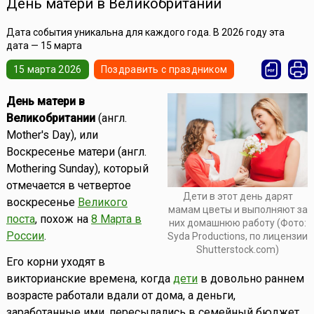
День матери в Великобритании
Дата события уникальна для каждого года. В 2026 году эта
дата — 15 марта
15 марта 2026
Поздравить с праздником
День матери в
Великобритании
(англ.
Mother's Day), или
Воскресенье матери (англ.
Mothering Sunday), который
отмечается в четвертое
Дети в этот день дарят
воскресенье
Великого
мамам цветы и выполняют за
поста
, похож на
8 Марта в
них домашнюю работу (Фото:
России
.
Syda Productions, по лицензии
Shutterstock.com)
Его корни уходят в
викторианские времена, когда
дети
в довольно раннем
возрасте работали вдали от дома, а деньги,
заработанные ими, пересылались в семейный бюджет.