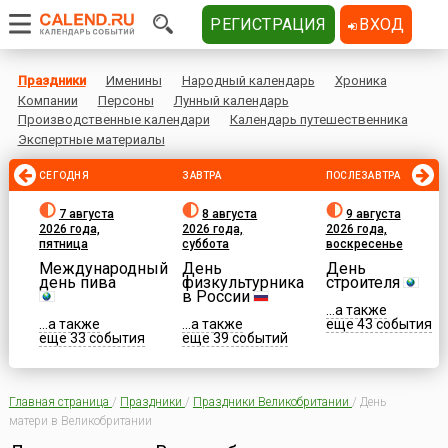
РЕГИСТРАЦИЯ
ВХОД
Праздники
Именины
Народный календарь
Хроника
Компании
Персоны
Лунный календарь
Производственные календари
Календарь путешественника
Экспертные материалы
СЕГОДНЯ
ЗАВТРА
ПОСЛЕЗАВТРА
7 августа
8 августа
9 августа
2026 года,
2026 года,
2026 года,
пятница
суббота
воскресенье
Международный
День
День
день пива
физкультурника
строителя
в России
...а также
...а также
...а также
еще 43 события
еще 33 события
еще 39 событий
Главная страница
/
Праздники
/
Праздники Великобритании
/
День
матери в Великобритании