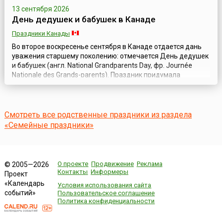
13 сентября 2026
День дедушек и бабушек в Канаде
Праздники Канады
Во второе воскресенье сентября в Канаде отдается дань
уважения старшему поколению: отмечается День дедушек
и бабушек (англ. National Grandparents Day, фр. Journée
Nationale des Grands-parents). Праздник придумала
домохозяйка Мэриан Макквейд из штата Западная
Вирджиния (США) в 1970 году, и поначалу он прижился
лишь в этом штате. Но через восемь лет инициативная
группа американских граждан во гл...
Смотреть все родственные праздники из раздела
«Семейные праздники»
О проекте
Продвижение
Реклама
© 2005—2026
Контакты
Информеры
Проект
«Календарь
Условия использования сайта
событий»
Пользовательское соглашение
Политика конфиденциальности