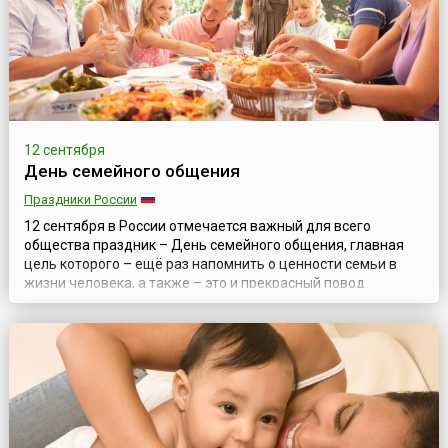
12 сентября
День семейного общения
Праздники России
12 сентября в России отмечается важный для всего
общества праздник – День семейного общения, главная
цель которого – ещё раз напомнить о ценности семьи в
жизни человека, а также – это и прекрасный повод
провести время вместе с родными людьми. Родиной
праздника является один из российских регионов –
Ульяновская область, где инициаторами учреждения
такого дня, с целью поддержки и сохранения семь...