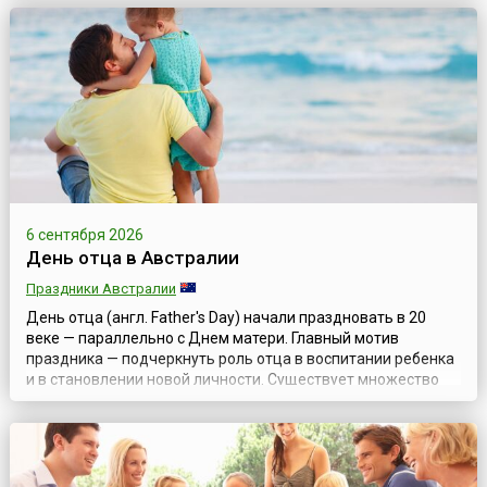
семьи. За стол порой всему семейству поместиться не
удается, поэтому садятся, кто где может: кто на диване, кто
на скамейке, а кто и на порожке. Обычная...
6 сентября 2026
День отца в Австралии
Праздники Австралии
День отца (англ. Father's Day) начали праздновать в 20
веке — параллельно с Днем матери. Главный мотив
праздника — подчеркнуть роль отца в воспитании ребенка
и в становлении новой личности. Существует множество
теорий появления этого праздника. Самая
распространенная — идея празднования принадлежит
американке Соноре Смарт Додд (англ. Sonora Louise Smart
Dodd), чей отец, ветеран Гражданской вой...