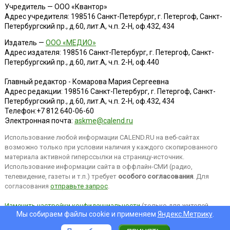
Учредитель — ООО «Квантор»
Адрес учредителя: 198516 Санкт-Петербург, г. Петергоф, Санкт-
Петербургский пр., д.60, лит.А, ч.п. 2-Н, оф.432, 434
Издатель —
ООО «МЕДИО»
Адрес издателя: 198516 Санкт-Петербург, г. Петергоф, Санкт-
Петербургский пр., д.60, лит.А, ч.п. 2-Н, оф.440
Главный редактор - Комарова Мария Сергеевна
Адрес редакции:
198516
Санкт-Петербург, г. Петергоф
,
Санкт-
Петербургский пр., д.60, лит.А, ч.п. 2-Н, оф.432, 434
Телефон:
+7 812 640-06-60
Электронная почта:
askme@calend.ru
Использование любой информации CALEND.RU на веб-сайтах
возможно только при условии наличия у каждого скопированного
материала активной гиперссылки на страницу-источник.
Использование информации сайта в оффлайн-СМИ (радио,
телевидение, газеты и т.п.) требует
особого согласования
. Для
согласования
отправьте запрос
.
Изменить настройки конфиденциальности
(только для жителей
Мы собираем файлы cookie и применяем
Яндекс.Метрику
.
EEA).