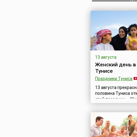
Сирия
объявленной Абхазии
Словакия
Словения
Таджикистан
Таиланд
Тунис
Туркменистан
13 августа
Турция
Женский день в
Узбекистан
Тунисе
Украина
Праздники Туниса
Финляндия
13 августа прекрасн
Франция
половина Туниса от
свой праздник — Же
Хорватия
день (араб. عيد المرأة).В этот
Черногория
день празднуется
независимость жен
Чехия
признание их вклада
Швейцария
развитие нации. 13 
Швеция
1956 года был прин