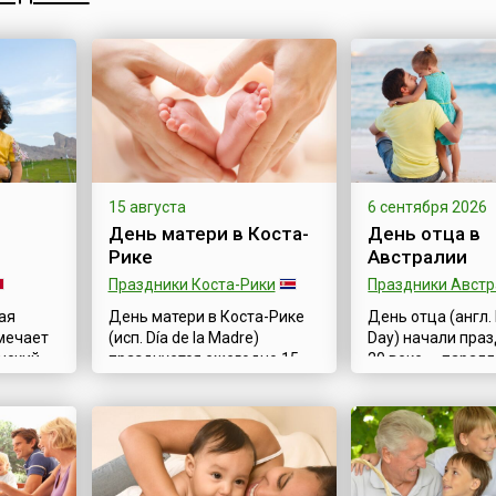
 по...
времён существования
этот весенний де
СССР, где отмечался
долгого ...
широко и торжественно.
После обре...
15 августа
6 сентября 2026
День матери в Коста-
День отца в
Рике
Австралии
Праздники Коста-Рики
Праздники Авст
ая
День матери в Коста-Рике
День отца (англ. 
мечает
(исп. Día de la Madre)
Day) начали пра
нский
празднуется ежегодно 15
20 веке — паралл
августа и совпадает с
Днем матери. Гл
празднованием Успения
мотив праздника
щин и
пресвятой Богородицы. В
подчеркнуть рол
 в
этот день всем матерям и
воспитании ребен
августа
бабушкам дарят
становлении нов
ят
всевозможные подарки.
личности. Сущес