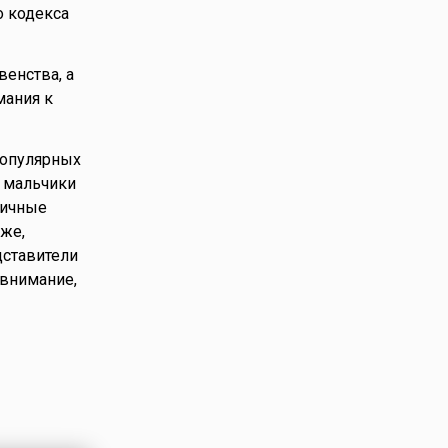
о кодекса
енства, а
мания к
популярных
 мальчики
ничные
же,
дставители
внимание,