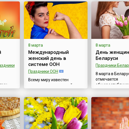
8 марта
8 марта
й
Международный
День женщин
женский день в
Беларуси
системе ООН
аздники
Праздники Белар
Праздники ООН
8 марта в Белару
отмечается
Всему миру известен
ами,
общереспублика
праздник, отмечаемый
ак дождь
праздник — День
ежегодно 8 марта –
который является
Международный женский
к нам
выходным днем.
день (англ. International
крываем
праздник возник 
Women's Day). Название
борьбы за права
праздника может быть
нщины»
Идея проведени
несколько изменено, однако
 слова
Международного
сути праздника это не
арта —
дня впервые воз