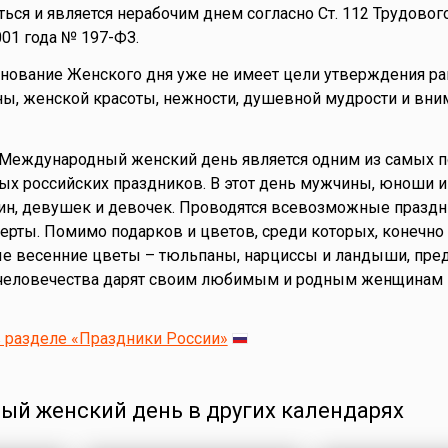
ься и является нерабочим днем согласно Ст. 112 Трудовог
001 года № 197-ФЗ.
ование Женского дня уже не имеет цели утверждения рав
ны, женской красоты, нежности, душевной мудрости и вни
 Международный женский день является одним из самых 
х российских праздников. В этот день мужчины, юноши и
н, девушек и девочек. Проводятся всевозможные празд
ерты. Помимо подарков и цветов, среди которых, конечно 
е весенние цветы – тюльпаны, нарциссы и ландыши, пре
человечества дарят своим любимым и родным женщинам 
 разделе «Праздники России»
й женский день в других календарях