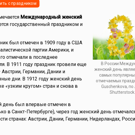
ить с праздником
тмечается
Международный женский
яется государственный праздником и
ник был отмечен в 1909 году в США
алистической партии Америки, и
его отмечали в последнее
В России Между
я. В 1911 году праздник провели еще
женский день являе
 Австрии, Германии, Дании и
самых популярны
зные дни. В 1912 году женский день
отмечаемых праздн
же «узким кругом» стран и снова в
Guschenkova, по
Shutterstock
й день был впервые отмечен в
ько в Санкт-Петербурге), через год женский день отмечалс
ти странах: Австрии, Дании, Германии, Нидерландах, Росси