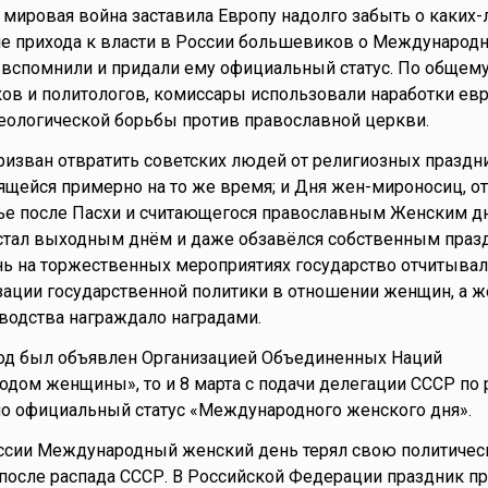
мировая война заставила Европу надолго забыть о каких-
ле прихода к власти в России большевиков о Международ
 вспомнили и придали ему официальный статус. По общем
ов и политологов, комиссары использовали наработки ев
еологической борьбы против православной церкви.
ризван отвратить советских людей от религиозных праздн
щейся примерно на то же время; и Дня жен-мироносиц, о
ье после Пасхи и считающегося православным Женским дн
к стал выходным днём и даже обзавёлся собственным пра
ень на торжественных мероприятиях государство отчитыва
зации государственной политики в отношении женщин, а 
водства награждало наградами.
год был объявлен Организацией Объединенных Наций
дом женщины», то и 8 марта с подачи делегации СССР п
ло официальный статус «Международного женского дня».
оссии Международный женский день терял свою политиче
, после распада СССР. В Российской Федерации праздник п