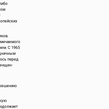
либо
ном
у
ропейских
иков:
тмечаемого
ем. С 1965
здничным
лось перед
женщин-
о решению
скую
родолжает