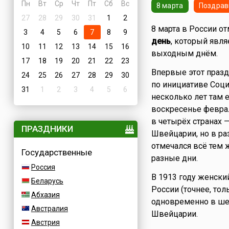
Пн
Вт
Ср
Чт
Пт
Сб
Вс
8 марта
Поздрав
27
28
29
30
31
1
2
8 марта в России о
3
4
5
6
7
8
9
день
, который явл
10
11
12
13
14
15
16
выходным днём.
17
18
19
20
21
22
23
Впервые этот празд
24
25
26
27
28
29
30
по инициативе Соци
31
1
2
3
4
5
6
несколько лет там 
воскресенье феврал
в четырёх странах —
ПРАЗДНИКИ
Швейцарии, но в ра
отмечался всё тем 
Государственные
разные дни.
Россия
В 1913 году женски
Беларусь
России (точнее, тол
Абхазия
одновременно в шес
Австралия
Швейцарии.
Австрия