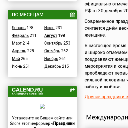
официально отмечат
Величественные
Дания
РФ от 30 декабря 2
ВОВ
ПО МЕСЯЦАМ
Египет
Современное праздн
Водные
Зимбабве
Январь
178
Июль
231
считается днём вес
Гастрономические
Израиль
женщине.
Февраль
211
Август
198
Детские
Индия
Март
214
Сентябрь
253
В честь икон
В настоящее время
Иордания
Апрель
228
Октябрь
262
и широко отмечаемы
Дни памяти святых
Ирак
Май
265
Ноябрь
261
поздравляют женщи
Конституционные
Иран
мероприятия и конц
Июнь
251
Декабрь
215
Культурные
Ирландия
преобладают первы
Масс-медийные
Исландия
сильной половины 
Молодежные
Испания
заботу и любовь.
Научно-технические
Италия
Другие праздники в
Независимые
Йемен
Необычные
Казахстан
Природные
Камерун
Международны
Установите на Вашем сайте или
Медицинские
Канада
блоге этот информер «
Праздники