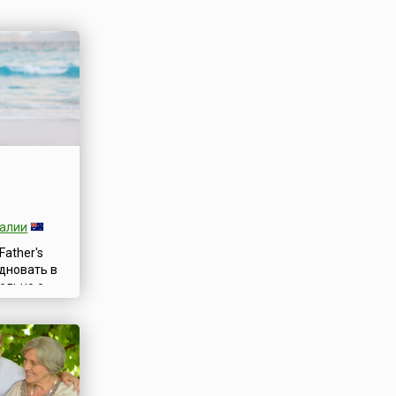
нь. И после
ралии
Father's
здновать в
ельно с
авный
 —
ь отца в
ка и в
ой
твует