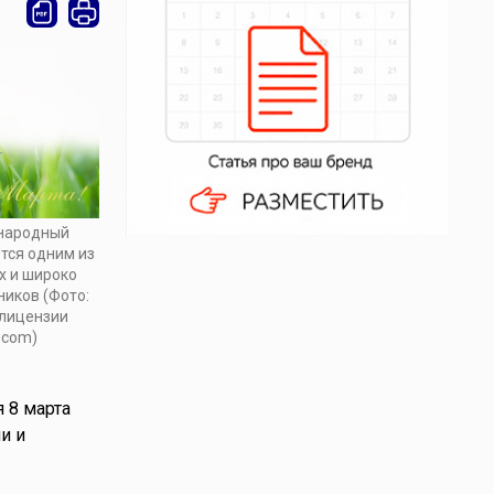
народный
тся одним из
х и широко
иков (Фото:
 лицензии
.com)
я 8 марта
и и