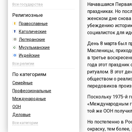
Начавшаяся Первая 
Азербайджан
Все государства
праздниках. Но пос
Албания
Религиозные
женском дне снова
Аргентина
Православные
убеждению историк
Армения
Католические
социалисток для ид
Афганистан
Лютеранские
День 8 марта был п
Багамы
Мусульманские
Масленицы, приходя
Бахрейн
Иудейские
в третье воскресен
Бельгия
Буддийские
Все религии
года этот праздни
Болгария
Индуизм
ритуалом. В этот д
По категориям
Босния
обществом о реали
Бахаи
Семейные
Бразилия
передовиков произ
Зороастризм
Профессиональные
Великобритания
Славянские
Поскольку 1975-й 
Международные
Венгрия
Языческие
«Международным го
ООН
Вьетнам
той же ООН получи
Деловые
Германия
Но постепенно в Р
Дни воинской славы России
Все категории
Греция
окраску, тем более
Армейские
Грузия