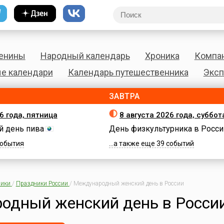
енины
Народный календарь
Хроника
Компа
е календари
Календарь путешественника
Эксп
ЗАВТРА
6 года, пятница
8 августа 2026 года, суббот
 день пива
День физкультурника в Росси
 события
...а также еще 39 событий
ики
/
Праздники России
/
Международный женский день в России
одный женский день в Росси