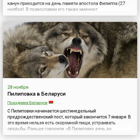
канун приходится на день памяти апостола Филиппа (27
ноября). В православии его также именуют
Четыредесятницей, поскольку пост, установленный в честь
Рождества Христова, длится 40 дней — до самого кануна
светлого праздника.Рождественский пост, вероятно,
появился на самой заре христианства. По...
28 ноября
Пилиповка в Беларуси
Праздники Беларуси
С Пилиповки начинается шестинедельный
предрождественский пост, который закончится 7 января. В
это время нельзя есть скоромной пищи, устраивать
свадьбы. Раньше говорили: «В Пилиповку день до
полудня». Девушки ходили на вечерки, ткали. В одной из