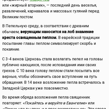
или «жирный вторник», — последний день веселья,
развлечений, карнавалов и массовых гуляний перед
Великим постом.
В Пепельную среду, в соответствии с древним
обычаем,
верующим наносится на лоб знамение
креста освященным пеплом.
В еврейской традиции
посыпание главы пеплом символизирует скорбь и
покаяние.
C 3-4 веков Церковь стала возлагать пепел на головы
публично кающихся, после исповедания ими своих
грехов. С 10 века голову пеплом стали посыпать все
верные, чтобы обозначить свое вступление на путь
обращения. В 14 веке возложение пепла встречалось в
Западной Церкви уже повсеместно.
Во время обряда возложения пепла священник
повторяет:
«Покайтесь и веруйте в Евангелие»
или
«Помни, что ты прах, и в прах возвратишься».
Эти слова