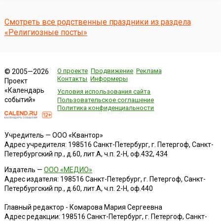
пилиповских песен рассказывается:Пойдзем, дзевачкі, у
начлежачкі.Возьмем, дзевачкі, паўтары
мычачкі,Напрадзем, дзевачкі, паўтары цэвачкі, Асн...
Смотреть все родственные праздники из раздела
«Религиозные посты»
О проекте
Продвижение
Реклама
© 2005—2026
Контакты
Информеры
Проект
«Календарь
Условия использования сайта
событий»
Пользовательское соглашение
Политика конфиденциальности
Учредитель — ООО «Квантор»
Адрес учредителя: 198516 Санкт-Петербург, г. Петергоф, Санкт-
Петербургский пр., д.60, лит.А, ч.п. 2-Н, оф.432, 434
Издатель —
ООО «МЕДИО»
Адрес издателя: 198516 Санкт-Петербург, г. Петергоф, Санкт-
Петербургский пр., д.60, лит.А, ч.п. 2-Н, оф.440
Главный редактор - Комарова Мария Сергеевна
Адрес редакции:
198516
Санкт-Петербург, г. Петергоф
,
Санкт-