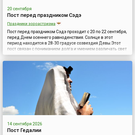
20 сентября
Пост перед праздником Сэдэ
Праздники зороастризма
Пост перед праздником Сэдэ проходит с 20 по 22 сентября,
перед Днем осеннего равноденствия. Солнце в этот
период находится в 28-30 градусе созвездия Девы.Этот
пост связан с пониманием долга и умением различать свет
и тьму, не поддаться искушению. В эти дни практикуют
аскезу — систематические психофизические и духовные
упражнения. Проходит подготовка к самому празднику. Во
время поста н...
14 сентября 2026
Пост Гедалии