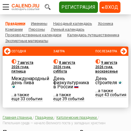
РЕГИСТРАЦИЯ
ВХОД
Праздники
Именины
Народный календарь
Хроника
Компании
Персоны
Лунный календарь
Производственные календари
Календарь путешественника
Экспертные материалы
СЕГОДНЯ
ЗАВТРА
ПОСЛЕЗАВТРА
7 августа
8 августа
9 августа
2026 года,
2026 года,
2026 года,
пятница
суббота
воскресенье
Международный
День
День
день пива
физкультурника
строителя
в России
...а также
...а также
...а также
еще 43 события
еще 33 события
еще 39 событий
Главная страница
/
Праздники
/
Католические праздники
/
Пепельная среда — начало Великого поста у западных христиан