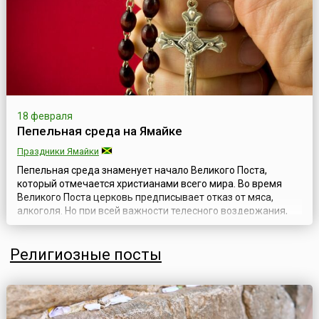
18 февраля
Пепельная среда на Ямайке
Праздники Ямайки
Пепельная среда знаменует начало Великого Поста,
который отмечается христианами всего мира. Во время
Великого Поста церковь предписывает отказ от мяса,
алкоголя. Но при всей важности телесного воздержания,
еще более важными являются дела милосердия и
молитва.На церковных службах этого дня проводится
Религиозные посты
специальный обряд посыпания голов верующих
освященным пеплом (иногда вместо посыпания голов...