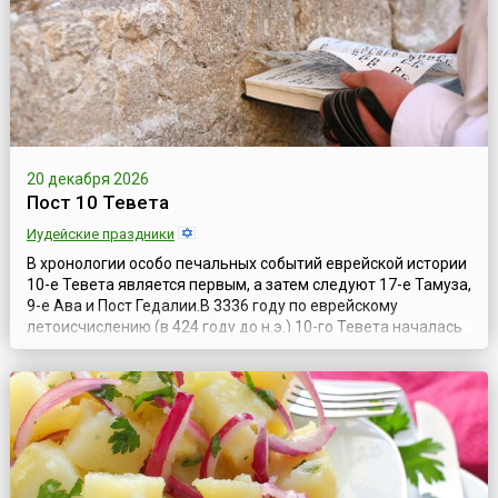
20 декабря 2026
Пост 10 Тевета
Иудейские праздники
В хронологии особо печальных событий еврейской истории
10-е Тевета является первым, а затем следуют 17-е Тамуза,
9-е Ава и Пост Гедалии.В 3336 году по еврейскому
летоисчислению (в 424 году до н.э.) 10-го Тевета началась
осада Иерусалима вавилонским царем Навуходоносором.
Осада была длительной и тяжелой и завершилась
захватом города и его разрушением, сожжением Храма и
высылкой евреев в Вавилон...