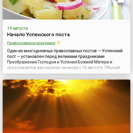
14 августа
Начало Успенского поста
Православные праздники
Один из многодневных православных постов — Успенский
пост — установлен перед великими праздниками
Преображения Господня и Успения Божией Матери и
продолжается две недели, начиная с 14 августа. Обычай
дошел до наших дней с древних времен христианства.В
беседе Льва Великого, произнесенной им около 450 года,
дано ясное указание на Успенский пост: «Церковные посты
расположены в году так, что для к...