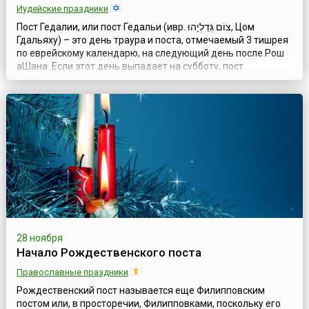
Иудейские праздники
Пост Гедалии, или пост Гедальи (ивр. ‏צוֹם גְּדַלְיָהוּ‏‎, Цом
Гдальяху) – это день траура и поста, отмечаемый 3 тишрея
по еврейскому календарю, на следующий день после Рош
аШана. Если этот день выпадает на субботу, пост
сдвигается на воскресенье. Пост продолжается от восхода
солнца до появления первых звезд, в это время ничего не
едят и ничего не пьют.6 век до н.э. был сложным периодом
в исто...
28 ноября
Начало Рождественского поста
Православные праздники
Рождественский пост называется еще Филипповским
постом или, в просторечии, Филипповками, поскольку его