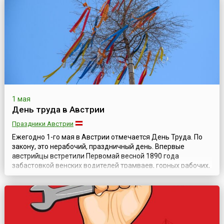
Все это закончилось кровопролитным столкновением с
полицией. В ответ на выстрелы из...
1 мая
День труда в Австрии
Праздники Австрии
Ежегодно 1-го мая в Австрии отмечается День Труда. По
закону, это нерабочий, праздничный день. Впервые
австрийцы встретили Первомай весной 1890 года
забастовкой венских водителей трамваев, горных рабочих,
рабочих сталелитейного производства. После революции 1
мая 1919 этот день был объявлен государственным
праздником.Примечательно, что с пролетарскими
атрибутами праздника часто перемешивал...