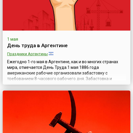
1 мая
День труда в Аргентине
Праздники Аргентины
Ежегодно 1-го мая в Аргентине, как и во многих странах
мира, отмечается День Труда.1 мая 1886 года
американские рабочие организовали забастовку с
требованием 8-часового рабочего дня. Забастовка и
сопутствующая демонстрация закончились
кровопролитным столкновением с полицией.В июле 1889
года Парижский конгресс II Интернационала, в память о
выступлении рабочих Чикаго, принял решение о провед...