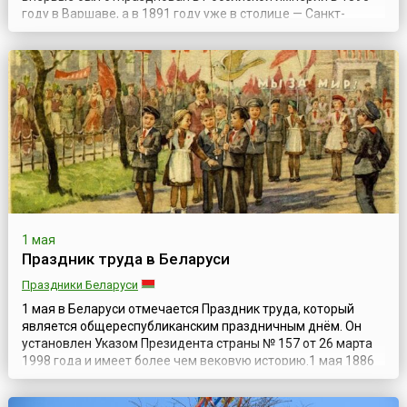
году в Варшаве, а в 1891 году уже в столице — Санкт-
Петербурге. Данный праздник был установлен в июле 1889
года Парижским конгрессом II Интернационала в память о
выступлении рабочих Чикаго 1 мая 1886 года. Впервые в
России праздник был ...
1 мая
Праздник труда в Беларуси
Праздники Беларуси
1 мая в Беларуси отмечается Праздник труда, который
является общереспубликанским праздничным днём. Он
установлен Указом Президента страны № 157 от 26 марта
1998 года и имеет более чем вековую историю.1 мая 1886
года чикагские рабочие организовали забастовку и
демонстрацию с требованиями 8-часового рабочего дня.