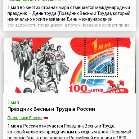
1 мая во многих странах мира отмечается международный
праздник — День труда (Праздник Весны и Труда), который
изначально носил название День международной
солидарности трудящихся, а потом название сократили до
Дня труда.1 мая 1886 года американские рабочие
организовали забастовку в Чикаго, выдвинув требование
8-часового рабочего дня. Забастовка и сопутствующая
демонстрация закончились кровопро...
1 мая
Праздник Весны и Труда в России
Праздники России
1 мая в России отмечается Праздник Весны и Труда,
который является праздничным выходным днем. Первомай
впервые был отпразднован в Российской империи в 1890