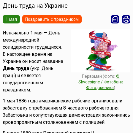
День труда на Украине
1 мая
Поздравить с праздником
Изначально 1 мая — День
международной
солидарности трудящихся.
В настоящее время на
Украине он носит название
День труда
(укр. День
праці) и является
Первомай (Фото:
©
Skydesigne / Фотобанк
государственным
Фотодженика
)
праздником.
1 мая 1886 года американские рабочие организовали
забастовку с требованием 8-часового рабочего дня.
Забастовка и сопутствующая демонстрация закончились
кровопролитным столкновением с полицией.