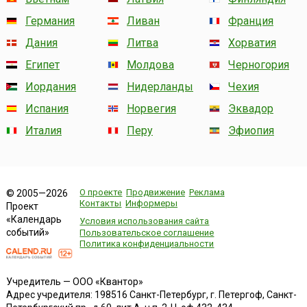
Германия
Ливан
Франция
Дания
Литва
Хорватия
Египет
Молдова
Черногория
Иордания
Нидерланды
Чехия
Испания
Норвегия
Эквадор
Италия
Перу
Эфиопия
О проекте
Продвижение
Реклама
© 2005—2026
Контакты
Информеры
Проект
«Календарь
Условия использования сайта
событий»
Пользовательское соглашение
Политика конфиденциальности
Учредитель — ООО «Квантор»
Адрес учредителя: 198516 Санкт-Петербург, г. Петергоф, Санкт-