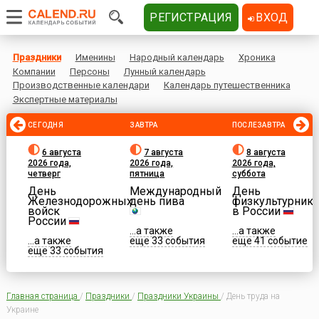
РЕГИСТРАЦИЯ
ВХОД
Праздники
Именины
Народный календарь
Хроника
Компании
Персоны
Лунный календарь
Производственные календари
Календарь путешественника
Экспертные материалы
СЕГОДНЯ
ЗАВТРА
ПОСЛЕЗАВТРА
6 августа
7 августа
8 августа
2026 года,
2026 года,
2026 года,
четверг
пятница
суббота
День
Международный
День
Железнодорожных
день пива
физкультурника
войск
в России
России
...а также
...а также
...а также
еще 33 события
еще 41 событие
еще 33 события
Главная страница
/
Праздники
/
Праздники Украины
/
День труда на
Украине