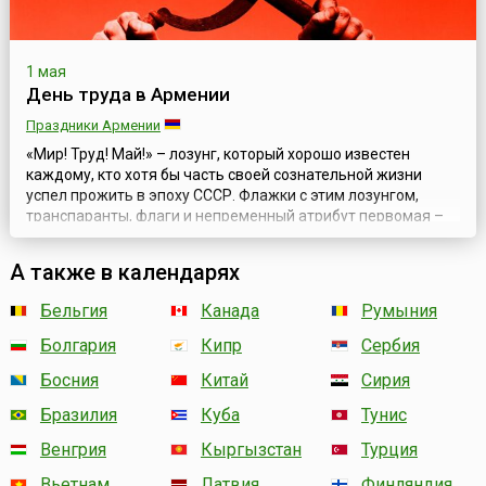
1 мая
День труда в Армении
Праздники Армении
«Мир! Труд! Май!» – лозунг, который хорошо известен
каждому, кто хотя бы часть своей сознательной жизни
успел прожить в эпоху СССР. Флажки с этим лозунгом,
транспаранты, флаги и непременный атрибут первомая –
демонстрация остались в памяти людей, отмечавших День
международной солидарности трудящихся в Советском
А также в календарях
Союзе. В отличие от многих праздников, отмечавшихся в
СССР и исчезнувших после его ...
Бельгия
Канада
Румыния
Болгария
Кипр
Сербия
Босния
Китай
Сирия
Бразилия
Куба
Тунис
Венгрия
Кыргызстан
Турция
Вьетнам
Латвия
Финляндия