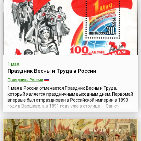
8-часового рабочего дня. Забастовка и сопутствующая
демонстрация закончились кровопро...
1 мая
Праздник Весны и Труда в России
Праздники России
1 мая в России отмечается Праздник Весны и Труда,
который является праздничным выходным днем. Первомай
впервые был отпразднован в Российской империи в 1890
году в Варшаве, а в 1891 году уже в столице — Санкт-
Петербурге. Данный праздник был установлен в июле 1889
года Парижским конгрессом II Интернационала в память о
выступлении рабочих Чикаго 1 мая 1886 года. Впервые в
России праздник был ...