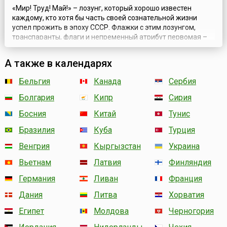
«Мир! Труд! Май!» – лозунг, который хорошо известен
каждому, кто хотя бы часть своей сознательной жизни
успел прожить в эпоху СССР. Флажки с этим лозунгом,
транспаранты, флаги и непременный атрибут первомая –
демонстрация остались в памяти людей, отмечавших День
международной солидарности трудящихся в Советском
А также в календарях
Союзе. В отличие от многих праздников, отмечавшихся в
СССР и исчезнувших после его ...
Бельгия
Канада
Сербия
Болгария
Кипр
Сирия
Босния
Китай
Тунис
Бразилия
Куба
Турция
Венгрия
Кыргызстан
Украина
Вьетнам
Латвия
Финляндия
Германия
Ливан
Франция
Дания
Литва
Хорватия
Египет
Молдова
Черногория