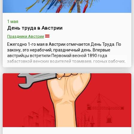
1 мая
День труда в Австрии
Праздники Австрии
Ежегодно 1-го мая в Австрии отмечается День Труда. По
закону, это нерабочий, праздничный день. Впервые
австрийцы встретили Первомай весной 1890 года
забастовкой венских водителей трамваев, горных рабочих,
рабочих сталелитейного производства. После революции 1
мая 1919 этот день был объявлен государственным
праздником.Примечательно, что с пролетарскими
атрибутами праздника часто перемешивал...