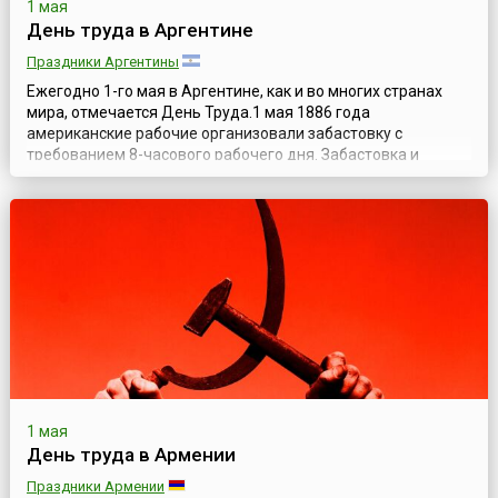
1 мая
День труда в Аргентине
Праздники Аргентины
Ежегодно 1-го мая в Аргентине, как и во многих странах
мира, отмечается День Труда.1 мая 1886 года
американские рабочие организовали забастовку с
требованием 8-часового рабочего дня. Забастовка и
сопутствующая демонстрация закончились
кровопролитным столкновением с полицией.В июле 1889
года Парижский конгресс II Интернационала, в память о
выступлении рабочих Чикаго, принял решение о провед...
1 мая
День труда в Армении
Праздники Армении