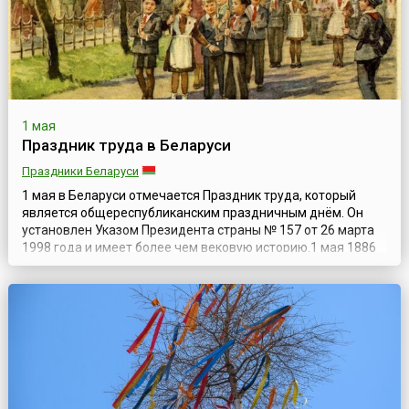
1 мая
Праздник труда в Беларуси
Праздники Беларуси
1 мая в Беларуси отмечается Праздник труда, который
является общереспубликанским праздничным днём. Он
установлен Указом Президента страны № 157 от 26 марта
1998 года и имеет более чем вековую историю.1 мая 1886
года чикагские рабочие организовали забастовку и
демонстрацию с требованиями 8-часового рабочего дня.
Все это закончилось кровопролитным столкновением с
полицией. В ответ на выстрелы из...