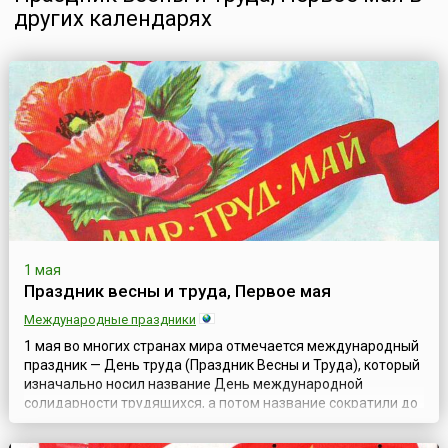
других календарях
1 мая
Праздник весны и труда, Первое мая
Международные праздники
1 мая во многих странах мира отмечается международный
праздник — День труда (Праздник Весны и Труда), который
изначально носил название День международной
солидарности трудящихся, а потом название сократили до
Дня труда.1 мая 1886 года американские рабочие
организовали забастовку в Чикаго, выдвинув требование