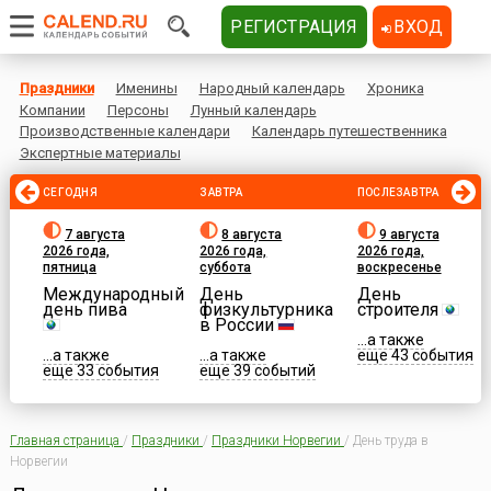
РЕГИСТРАЦИЯ
ВХОД
Праздники
Именины
Народный календарь
Хроника
Компании
Персоны
Лунный календарь
Производственные календари
Календарь путешественника
Экспертные материалы
СЕГОДНЯ
ЗАВТРА
ПОСЛЕЗАВТРА
7 августа
8 августа
9 августа
2026 года,
2026 года,
2026 года,
пятница
суббота
воскресенье
Международный
День
День
день пива
физкультурника
строителя
в России
...а также
...а также
...а также
еще 43 события
еще 33 события
еще 39 событий
Главная страница
/
Праздники
/
Праздники Норвегии
/
День труда в
Норвегии